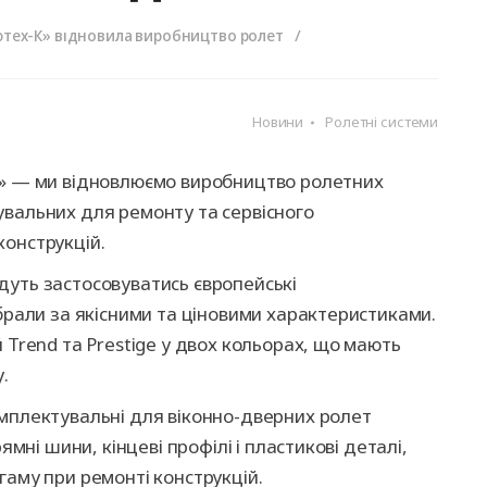
ворота
для
та
ри
Панорамні ворота
Автоматика для
Ролетні решітки
Перевантажувальні
Автоматика для
Перевантажуваль
оріт
шелтери)
гаражних воріт
майданчики
промислових вор
тамбури
тех-К» відновила виробництво ролет
Новини
Ролетні системи
К» — ми відновлюємо виробництво ролетних
увальних для ремонту та сервісного
конструкцій.
дуть застосовуватись європейські
ібрали за якісними та ціновими характеристиками.
 Trend та Prestige у двох кольорах, що мають
.
омплектувальні для віконно-дверних ролет
ямні шини, кінцеві профілі і пластикові деталі,
гаму при ремонті конструкцій.