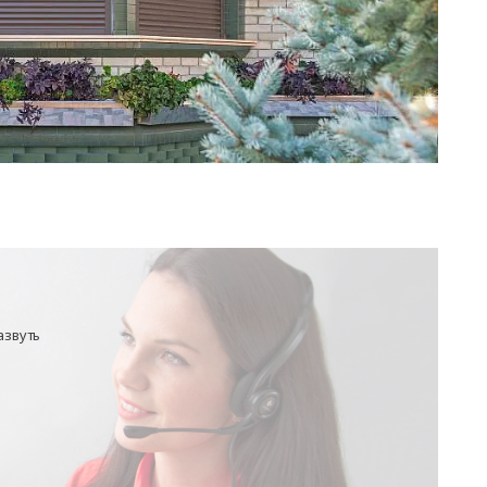
азвуть