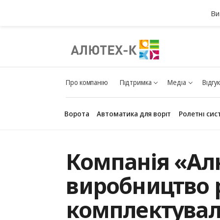
Ви
Про компанію
Підтримка
Медіа
Відгу
Ворота
Автоматика для воріт
Ролетні сис
Компанія «Ал
виробництво 
комплектувал