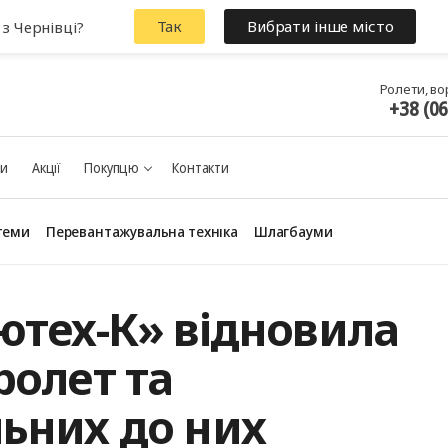
Так
Вибрати інше місто
 з Чернівці?
Ролети, во
+38 (0
ки
Акції
Покупцю
Контакти
теми
Перевантажувальна техніка
Шлагбауми
ютех-К» відновила
ролет та
ьних до них