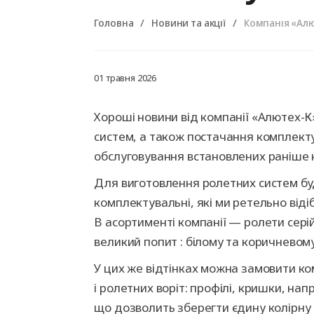
Гаражні ворота
Автоматика для
Захисні ролети
Зрівняльні платформи
Промислові 
Автоматика 
Ролетні воро
Герметизато
відкатних воріт
(доклевелери)
розпашних в
прорізу (док
Головна
Новини та акції
Компанія «Алю
Секционные ворота
Рольставни на окна
Роллетные ворота
Рольставни на двери
Рольставни на балкон
01 травня 2026
Калькулятор продукції
Калькулятор продукції
Хороші новини від компанії «Алютех-
Калькулятор продукції
АЛЮТЕХ
АЛЮТЕХ
систем, а також постачання комплект
АЛЮТЕХ
Калькулятор продукції
обслуговування встановлених раніше 
АЛЮТЕХ
Для виготовлення ролетних систем бу
комплектувальні, які ми ретельно від
В асортименті компанії — ролети серій
великий попит : білому та коричневому
У цих же відтінках можна замовити к
і ролетних воріт: профілі, кришки, напр
що дозволить зберегти єдину колірну 