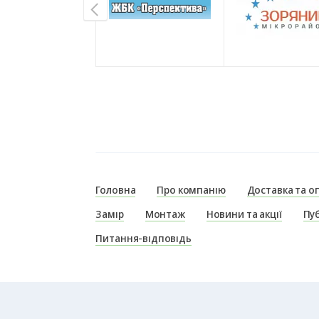
Головна
Про компанію
Доставка та о
Замір
Монтаж
Новини та акції
Пуб
Питання-відповідь