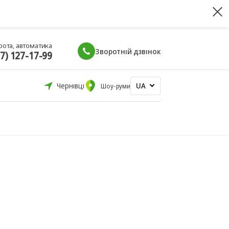
рота, автоматика
Зворотній дзвінок
67) 127-17-99
UA
Чернівці
Шоу-руми