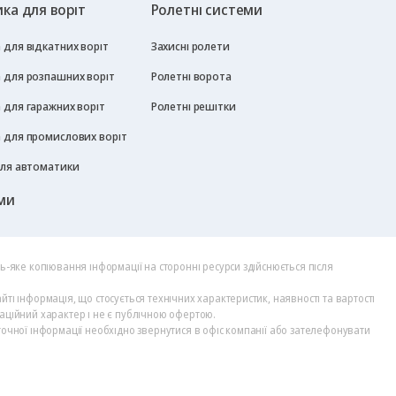
ка для воріт
Ролетні системи
для відкатних воріт
Захисні ролети
 для розпашних воріт
Ролетні ворота
 для гаражних воріт
Ролетні решітки
 для промислових воріт
для автоматики
ми
дь-яке копіювання інформації на сторонні ресурси здійснюється після
йті інформація, що стосується технічних характеристик, наявності та вартості
аційний характер і не є публічною офертою.
точної інформації необхідно звернутися в офіс компанії або зателефонувати