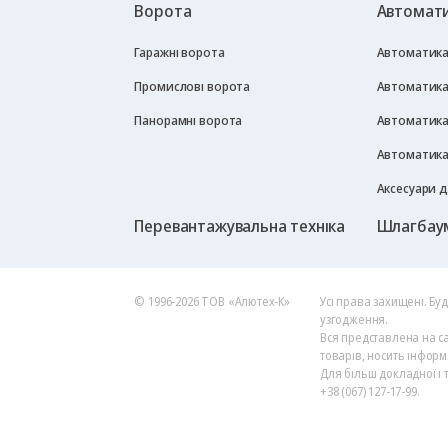
Ворота
Автомати
Гаражні ворота
Автоматика 
Промислові ворота
Автоматика
Панорамні ворота
Автоматика
Автоматика
Аксесуари 
Перевантажувальна техніка
Шлагбау
© 1996-2026 ТОВ «Алютех‑К»
Усі права захищені. Бу
узгодження.
Вся представлена на са
товарів, носить інформ
Для більш докладної і 
+38 (067) 127-17-99.