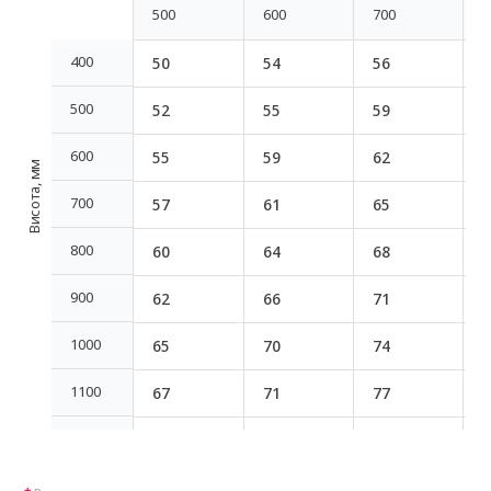
500
600
700
8
500
600
700
8
400
50
54
56
400
500
52
55
59
500
600
55
59
62
600
Висота, мм
700
57
61
65
700
800
60
64
68
800
900
62
66
71
900
1000
65
70
74
1000
1100
67
71
77
1100
1200
70
75
80
1200
1300
72
77
83
1300