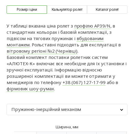
Розмір і ціни
Калькулятор ролет
Каталог ролет
У таблиці вказана ціна ролет з
профілю AP39/N
, в
стандартних кольорах і базовій комплектації, з
підвісом на тягових пружинах і
вбудованим
монтажем
. Рольставні підходять для експлуатації в
вітровому регіоні №2 (Чернівці)
.
Базовий комплект поставки ролетних систем
«АЛЮТЕХ-К» включає все необхідне для їх установки і
зручної експлуатації. Інформацію відносно
розширеної комплектації ви можете отримати у
менеджерів по телефону
+38 (067) 127-17-99
або в
фірмових шоу-румах
.
Пружинно-інерційний механізм
Ширина, мм