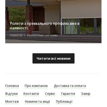
Ролети з преміального профілю вже в
наявності
Новость
Роллетные системы
Читати всі новини
Головна
Про компанію
Доставка та оплата
Відгуки
Контакти
Сервіс
Гарантія
Замір
Монтаж
Новини та акції
Публікації