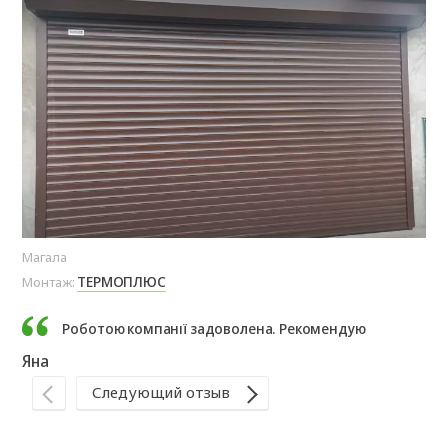
Магала
Сад
ТЕРМОПЛЮС
Монтаж:
Мо
Роботою компанії задоволена. Рекомендую
Яна
Ір
Следующий отзыв