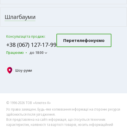
Шлагбауми
Консультації та продажі:
Перетелефонуємо
+38 (067) 127-17-99
Працюємо
до 18:00
Шоу-руми
© 1996-2026 ТОВ «Алютех‑К»
Усі права захищені. Будь-яке копіювання інформації на сторонні ресурси
здійснюється після узгодження.
Вся представлена на сайті інформація, що стосується технічних
характеристик, наявності та вартості товарів, носить інформаційний