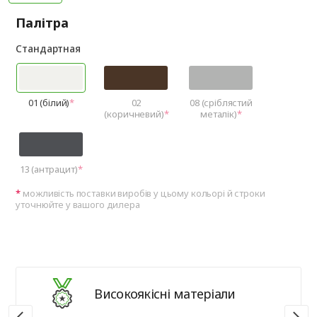
Палітра
Стандартная
01 (білий)
02
08 (сріблястий
(коричневий)
металік)
13 (антрацит)
можливість поставки виробів у цьому кольорі й строки
уточнюйте у вашого дилера
Високоякісні матеріали