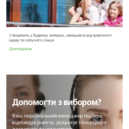
Створюють у будинку затишок, захищають від вуличного
З
шуму та сліпучого сонця.
і
Докладніше
Д
Допомогти з вибором?
Ваш персональний менеджер підбере
відповідні ролети, розрахує точну ціну з
доставкою та установкою.