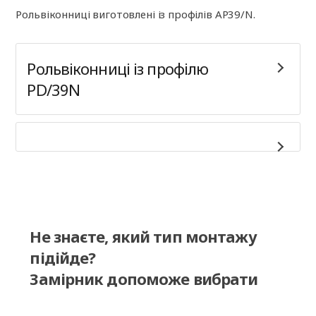
Рольвіконниці виготовлені із профілів AP39/N.
Рольвіконниці із профілю
PD/39N
Не знаєте, який тип монтажу
підійде?
Замірник допоможе вибрати