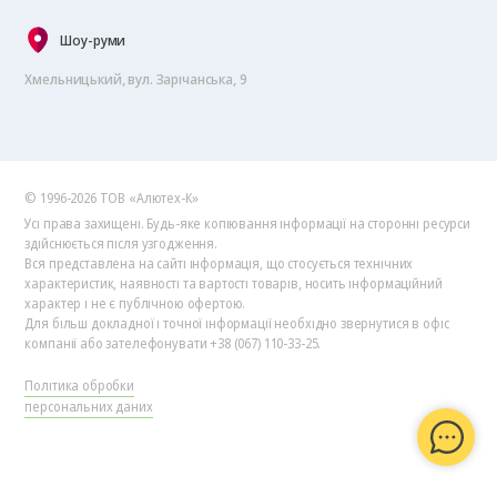
Шоу-руми
Хмельницький, вул. Зарічанська, 9
© 1996-2026 ТОВ «Алютех‑К»
Усі права захищені. Будь-яке копіювання інформації на сторонні ресурси
здійснюється після узгодження.
Вся представлена на сайті інформація, що стосується технічних
характеристик, наявності та вартості товарів, носить інформаційний
характер і не є публічною офертою.
Для більш докладної і точної інформації необхідно звернутися в офіс
компанії або зателефонувати +38 (067) 110-33-25.
Політика обробки
персональних даних