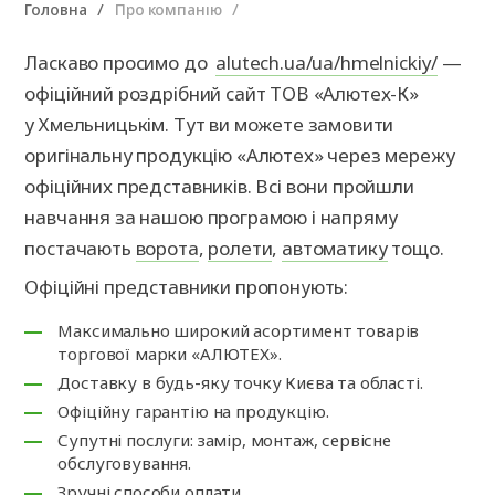
Головна
Про компанію
Ласкаво просимо до
alutech.ua/ua/hmelnickiy/
—
офіційний роздрібний сайт ТОВ «Алютех-К»
у Хмельницькім. Тут ви можете замовити
оригінальну продукцію «Алютех» через мережу
офіційних представників. Всі вони пройшли
навчання за нашою програмою і напряму
постачають
ворота
,
ролети
,
автоматику
тощо.
Офіційні представники пропонують:
Максимально широкий асортимент товарів
торгової марки «АЛЮТЕХ».
Доставку в будь-яку точку Києва та області.
Офіційну гарантію на продукцію.
Супутні послуги: замір, монтаж, сервісне
обслуговування.
Зручні способи оплати.