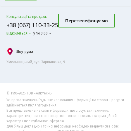
Консультації та продажі:
Перетелефонуємо
+38 (067) 110-33-25
Відкриється
у пн 9:00
Шоу-руми
Хмельницький, вул. Зарічанська, 9
© 1996-2026 ТОВ «Алютех‑К»
Усі права захищені. Будь-яке копіювання інформації на сторонні ресурси
здійснюється після узгодження.
Вся представлена на сайті інформація, що стосується технічних
характеристик, наявності та вартості товарів, носить інформаційний
характер і не є публічною офертою.
Для більш докладної і точної інформації необхідно звернутися в офіс