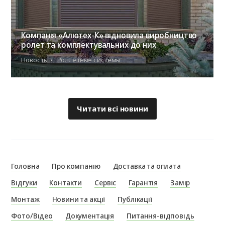
Компанія «Алютех-К» відновила виробництво
ролет та комплектувальних до них
Новость
Роллетные системы
Читати всі новини
Головна
Про компанію
Доставка та оплата
Відгуки
Контакти
Сервіс
Гарантія
Замір
Монтаж
Новини та акції
Публікації
Фото/Відео
Документація
Питання-відповідь