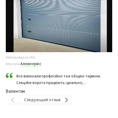
Хмельницька обл.
Хме
Алюмсервіс
Монтаж:
Мо
Все виконали професійно та в обіцяні терміни.
Секційні ворота працюють ідеально,
рекомендуємо!
Валентин
Ла
Следующий отзыв