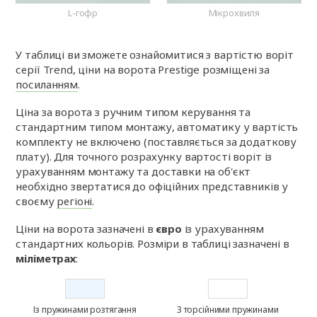
L-гофр
Мікрохвиля
У таблиці ви зможете ознайомитися з вартістю воріт
серії Trend, ціни на ворота Prestige розміщені за
посиланням
.
Ціна за ворота з ручним типом керування та
стандартним типом монтажу, автоматику у вартість
комплекту не включено (поставляється за додаткову
плату). Для точного розрахунку вартості воріт із
урахуванням монтажу та доставки на об'єкт
необхідно звертатися до офіційних представників у
своєму
регіоні
.
Ціни на ворота зазначені в
євро
із урахуванням
стандартних кольорів. Розміри в таблиці зазначені в
міліметрах
:
Із пружинами розтягання
З торсійними пружинами