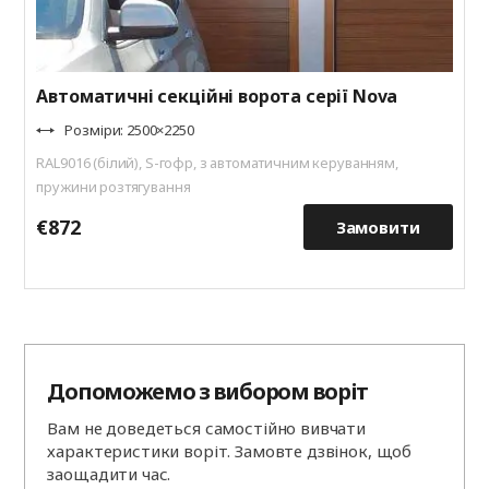
Автоматичні секційні ворота серії Nova
Розміри: 2500×2250
RAL9016 (білий), S-гофр, з автоматичним керуванням,
пружини розтягування
€872
€
Замовити
Допоможемо з вибором воріт
Вам не доведеться самостійно вивчати
характеристики воріт. Замовте дзвінок, щоб
заощадити час.