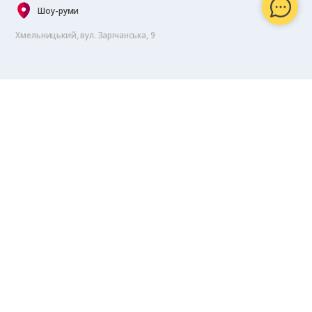
Шоу-руми
Хмельницький, вул. Зарічанська, 9
© 1996-2026 ТОВ «Алютех‑К»
Усі права захищені. Будь-яке копіювання інформації на сторонні ресурси
здійснюється після узгодження.
Вся представлена на сайті інформація, що стосується технічних
характеристик, наявності та вартості товарів, носить інформаційний
характер і не є публічною офертою.
Для більш докладної і точної інформації необхідно звернутися в офіс
компанії або зателефонувати +38 (067) 110-33-25.
Політика обробки
персональних даних