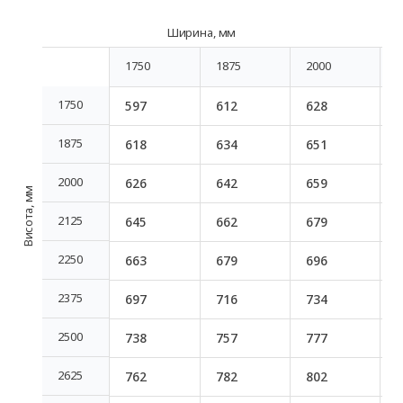
Ширина, мм
1750
1875
2000
2
1750
1875
2000
2
1750
597
612
628
1750
1875
618
634
651
1875
2000
626
642
659
2000
Висота, мм
2125
645
662
679
2125
2250
663
679
696
2250
2375
697
716
734
2375
2500
738
757
777
2500
2625
762
782
802
2625