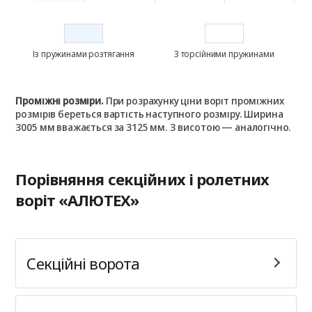
2750
773
794
814
2750
2875
817
838
860
2875
Із пружинами розтягання
З торсійними пружинами
3000
851
873
896
3000
3125
880
903
927
3125
Проміжні розміри.
При розрахунку ціни воріт проміжних
розмірів береться вартість наступного розміру. Ширина
3005 мм вважається за 3125 мм. З висотою — аналогічно.
3250
911
934
958
3250
Порівняння секційних і ролетних
воріт «АЛЮТЕХ»
Секційні ворота