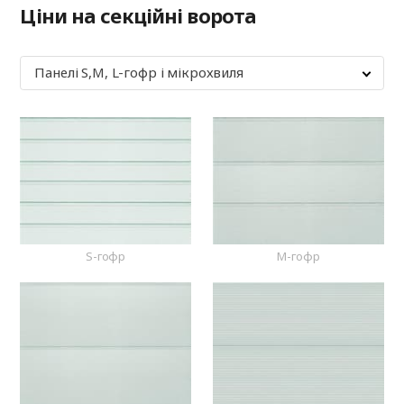
Ціни на секційні ворота
Панелі S,M, L-гофр і мікрохвиля
S-гофр
M-гофр