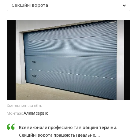
Секційні ворота
Хмельницька обл.
Хме
Алюмсервіс
Монтаж:
Мо
Все виконали професійно та в обіцяні терміни.
Секційні ворота працюють ідеально,