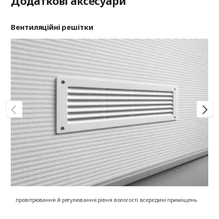
Додаткові аксесуари
Вентиляційні решітки
Ри
провітрювання й регулювання рівня вологості всередині приміщень
на