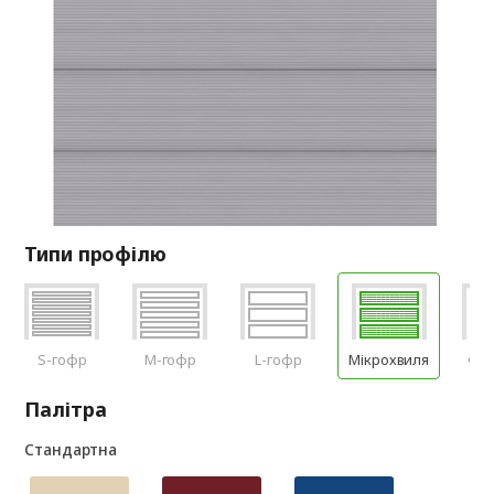
Типи профілю
S-гофр
M-гофр
L-гофр
Мікрохвиля
Філ
Палітра
Стандартна