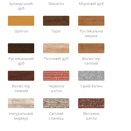
Ірландський
Махагон
Морений дуб
дуб
Орегон
Горіх
Рустикальна
вишня
Рустикальний
Пісочний дуб
Вінчестер
дуб
світлий
Вінчестер
Червона
Сірий бетон
темний
цегла
Натуральний
Світлий
Вінтажна
мармур
сланець
цегла