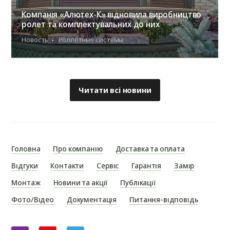
Компанія «Алютех-К» відновила виробництво
ролет та комплектувальних до них
Новость
Роллетные системы
Читати всі новини
Головна
Про компанію
Доставка та оплата
Відгуки
Контакти
Сервіс
Гарантія
Замір
Монтаж
Новини та акції
Публікації
Фото/Відео
Документація
Питання-відповідь