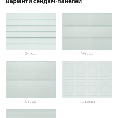
Варіанти сендвіч-панелей
S-гофр
M-гофр
L-гофр
Фільонка