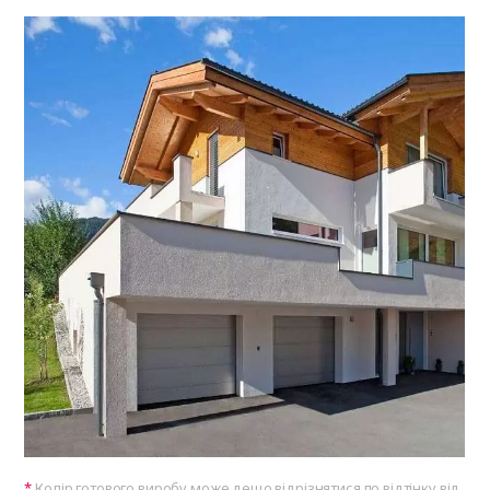
Колір готового виробу може дещо відрізнятися по відтінку від