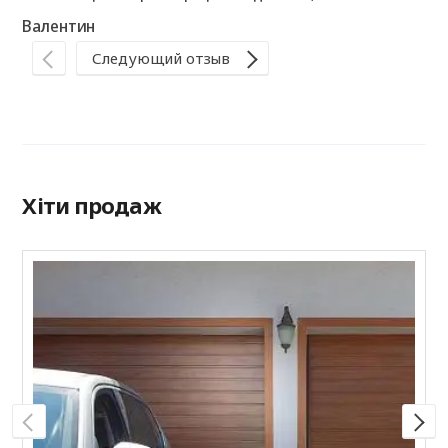
рекомендуємо!
Валентин
Ла
Следующий отзыв
Хіти продаж
С
R
п