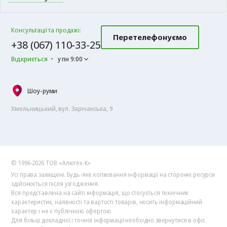
Консультації та продажі:
Перетелефонуємо
+38 (067) 110-33-25
Відкриється
у пн 9:00
Шоу-руми
Хмельницький, вул. Зарічанська, 9
© 1996-2026 ТОВ «Алютех‑К»
Усі права захищені. Будь-яке копіювання інформації на сторонні ресурси
здійснюється після узгодження.
Вся представлена на сайті інформація, що стосується технічних
характеристик, наявності та вартості товарів, носить інформаційний
характер і не є публічною офертою.
Для більш докладної і точної інформації необхідно звернутися в офіс