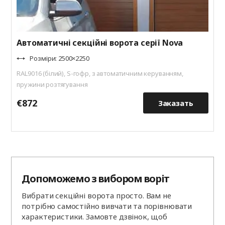
Автоматичні секційні ворота серії Nova
Розміри: 2500×2250
RAL9016 (білий), S-гофр, з автоматичним керуванням,
пружини розтягування
€872
€
Заказать
Допоможемо з вибором воріт
Вибрати секційні ворота просто. Вам не
потрібно самостійно вивчати та порівнювати
характеристики. Замовте дзвінок, щоб