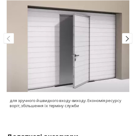
для зручного й швидкого входу-виходу. Економія ресурсу
д
воріт, збільшення їх терміну служби
і
ф