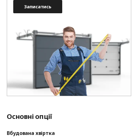
Записатись
Основні опції
Вбудована хвіртка
Ві