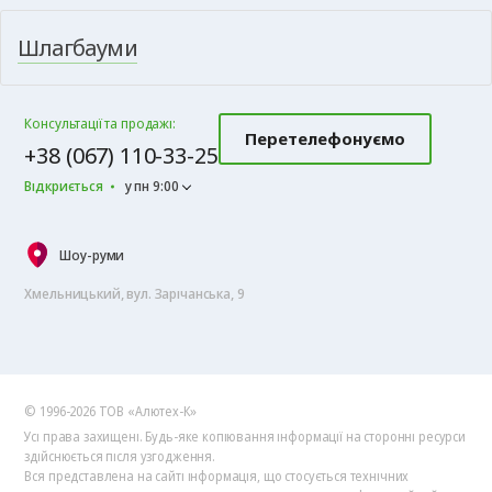
Шлагбауми
Консультації та продажі:
Перетелефонуємо
+38 (067) 110-33-25
Відкриється
у пн 9:00
Шоу-руми
Хмельницький, вул. Зарічанська, 9
© 1996-2026 ТОВ «Алютех‑К»
Усі права захищені. Будь-яке копіювання інформації на сторонні ресурси
здійснюється після узгодження.
Вся представлена на сайті інформація, що стосується технічних