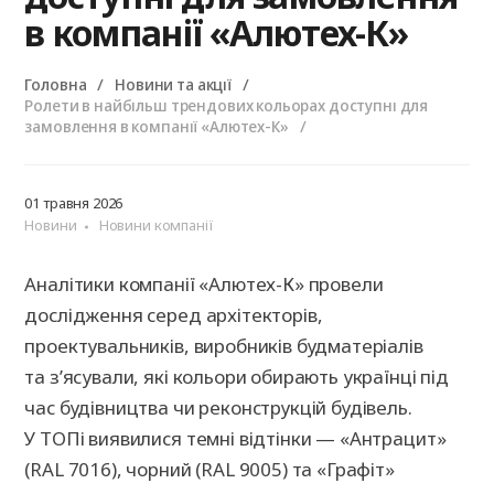
в компанії «Алютех-К»
Головна
Новини та акції
Ролети в найбільш трендових кольорах доступні для
замовлення в компанії «Алютех-К»
01 травня 2026
Новини
Новини компанії
Аналітики компанії «Алютех-К» провели
дослідження серед архітекторів,
проектувальників, виробників будматеріалів
та з’ясували, які кольори обирають українці під
час будівництва чи реконструкцій будівель.
У ТОПі виявилися темні відтінки — «Антрацит»
(RAL 7016), чорний (RAL 9005) та «Графіт»