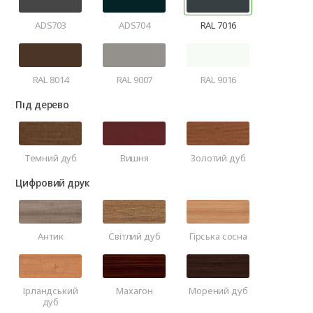
ADS703
ADS704
RAL 7016
RAL 8014
RAL 9007
RAL 9016
Під дерево
Темний дуб
Вишня
Золотий дуб
Цифровий друк
Антик
Світлий дуб
Гірська сосна
Ірландський
Махагон
Морений дуб
дуб