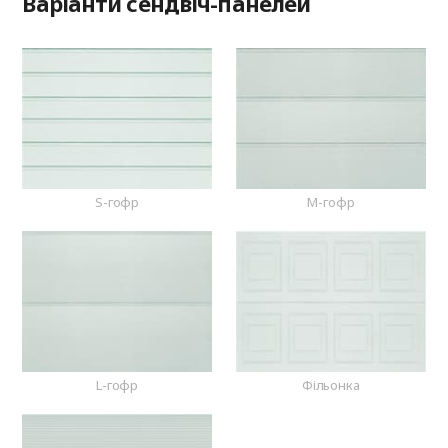
Варіанти сендвіч-панелей
S-гофр
M-гофр
L-гофр
Фільонка