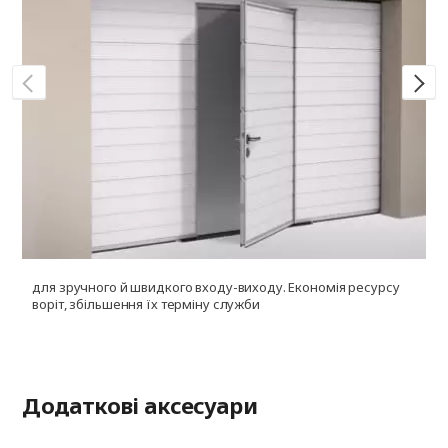
для зручного й швидкого входу-виходу. Економія ресурсу
д
воріт, збільшення їх терміну служби
і
ф
Додаткові аксесуари