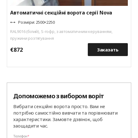
Автоматичні секційні ворота серії Nova
Розміри: 2500×2250
RAL9016 (білий), S-гофр, з автоматичним керуванням,
пружини розтягування
€872
€
Заказать
Допоможемо з вибором воріт
Вибрати секційні ворота просто. Вам не
потрібно самостійно вивчати та порівнювати
характеристики. Замовте дзвінок, щоб
заощадити час.
Телефон