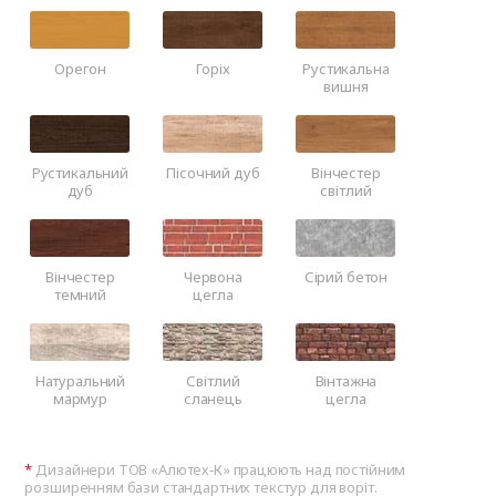
Орегон
Горіх
Рустикальна
вишня
Рустикальний
Пісочний дуб
Вінчестер
дуб
світлий
Вінчестер
Червона
Сірий бетон
темний
цегла
Натуральний
Світлий
Вінтажна
мармур
сланець
цегла
Дизайнери ТОВ «Алютех‑К» працюють над постійним
розширенням бази стандартних текстур для воріт.