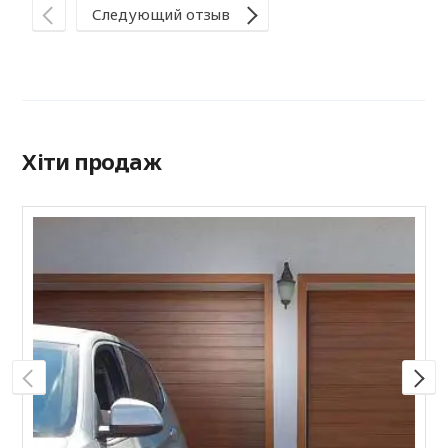
Следующий отзыв
Хіти продаж
С
R
к