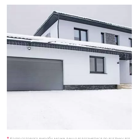
Колір готового виробу може дещо відрізнятися по відтінку від