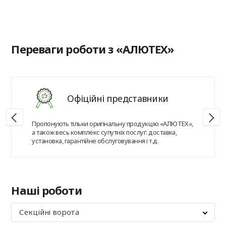
в
Переваги роботи з «АЛЮТЕХ»
Офіційні представники
Пропонують тільки оригінальну продукцію «АЛЮТЕХ»,
а також весь комплекс супутніх послуг: доставка,
установка, гарантійне обслуговування і т.д.
Наші роботи
Секційні ворота