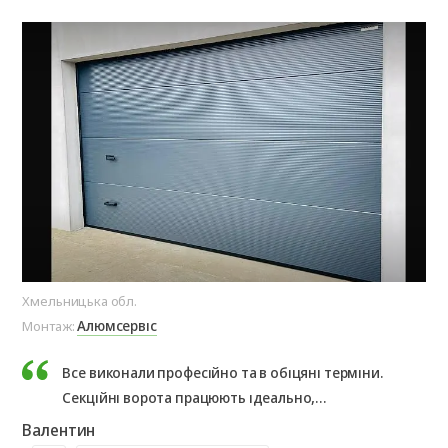
Хмельницька обл.
Хме
Алюмсервіс
Монтаж:
Мо
Все виконали професійно та в обіцяні терміни.
Секційні ворота працюють ідеально,
рекомендуємо!
Валентин
Ла