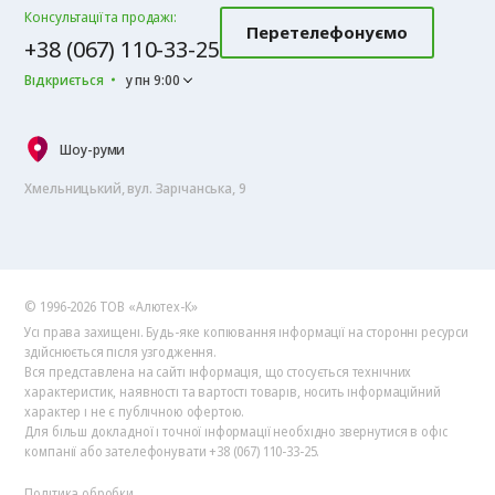
Консультації та продажі:
Перетелефонуємо
+38 (067) 110-33-25
Відкриється
у пн 9:00
Шоу-руми
Хмельницький, вул. Зарічанська, 9
© 1996-2026 ТОВ «Алютех‑К»
Усі права захищені. Будь-яке копіювання інформації на сторонні ресурси
здійснюється після узгодження.
Вся представлена на сайті інформація, що стосується технічних
характеристик, наявності та вартості товарів, носить інформаційний
характер і не є публічною офертою.
Для більш докладної і точної інформації необхідно звернутися в офіс
компанії або зателефонувати +38 (067) 110-33-25.
Політика обробки