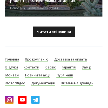
ролет та комплектувальних до них
Новость
Роллетные системы
Читати всі новини
Головна
Про компанію
Доставка та оплата
Відгуки
Контакти
Сервіс
Гарантія
Замір
Монтаж
Новини та акції
Публікації
Фото/Відео
Документація
Питання-відповідь