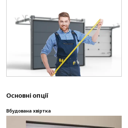
Основні опції
Вбудована хвіртка
Ві