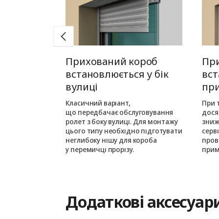
 монтаж
Прихований короб
Пр
едину
встановлюється у бік
вст
вулиці
пр
шовується в
ньою частиною
Класичний варіант,
При 
кого монтажу
що передбачає обслуговування
дося
ається з
ролет з боку вулиці. Для монтажу
зниж
цього типу необхідно підготувати
серв
им на одному
неглибоку нішу для короба
пров
у перемичці прорізу.
прим
Додаткові аксесуар