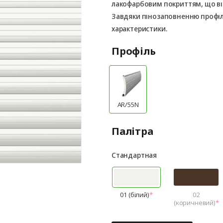
лакофарбовим покриттям, що ві
Завдяки пінозаповненню профілі
характеристики.
Профіль
AR/55N
Палітра
Стандартная
01 (білий)
02
(коричневий)