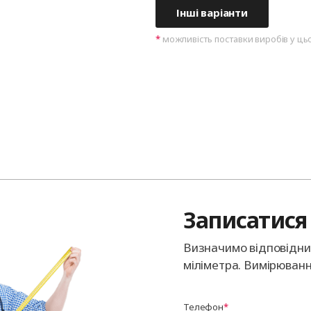
Інші варіанти
можливість поставки виробів у ць
Записатися 
Визначимо відповідний
міліметра. Вимірюванн
Телефон