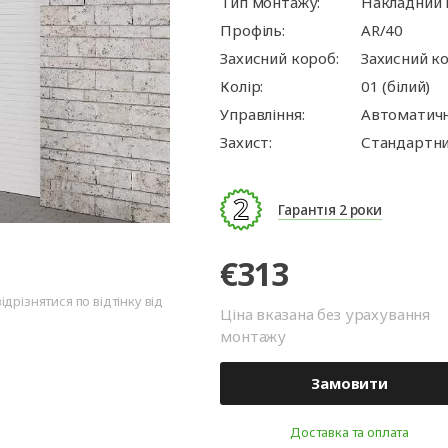
Тип монтажу:
Накладний
Профіль:
AR/40
Захисний короб:
Захисний к
Колір:
01 (білий)
Управління:
Автоматич
Захист:
Стандартни
Гарантія 2 роки
€313
дрізнятися по відтінку від
Ціна вказана без урахування
монтажу
Замовити
Доставка та оплата