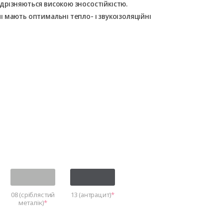
дрізняються високою зносостійкістю.
 мають оптимальні тепло- і звукоізоляційні
08 (сріблястий
13 (антрацит)
металік)