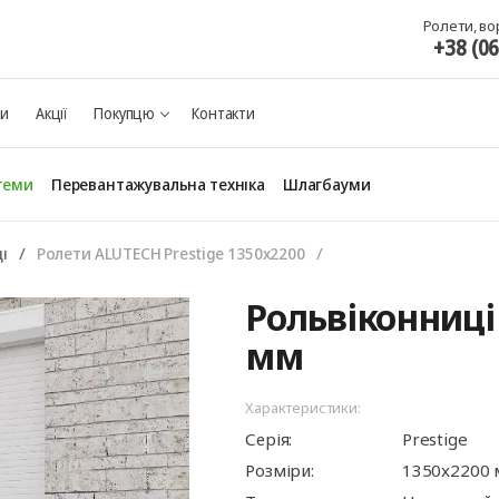
Ролети, во
+38 (0
ки
Акції
Покупцю
Контакти
теми
Перевантажувальна техніка
Шлагбауми
і
Ролети ALUTECH Prestige 1350x2200
Панорамні ворота
Рольвіконниці 
мм
Характеристики:
ворота
для
та
ри
Автоматика для
Ролетні решітки
Перевантажувальні
Автоматика для
Перевантажуваль
Серія:
Prestige
оріт
шелтери)
гаражних воріт
майданчики
промислових вор
тамбури
Розміри:
1350x2200