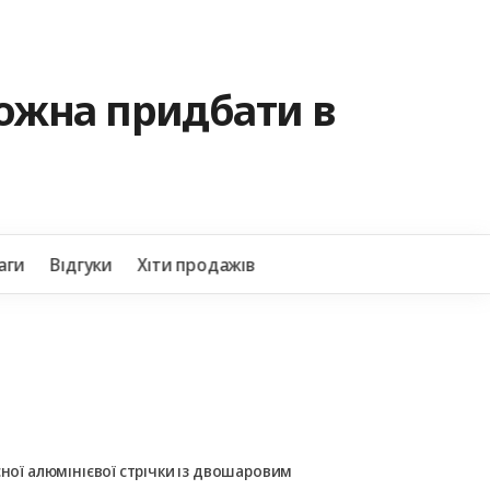
можна придбати в
+38
аги
Відгуки
Хіти продажів
сної алюмінієвої стрічки із двошаровим