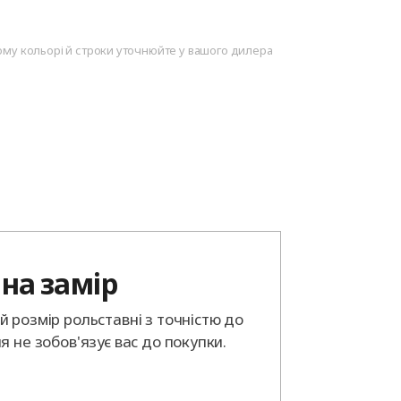
ому кольорі й строки уточнюйте у вашого дилера
на замір
 розмір рольставні з точністю до
я не зобов'язує вас до покупки.