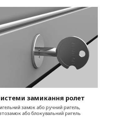
Системи замикання ролет
игельний замок або ручний ригель,
втозамок або блокувальний ригель