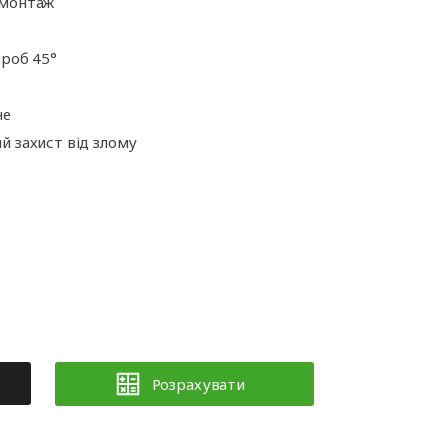
 монтаж
ороб 45°
не
й захист від злому
Розрахувати