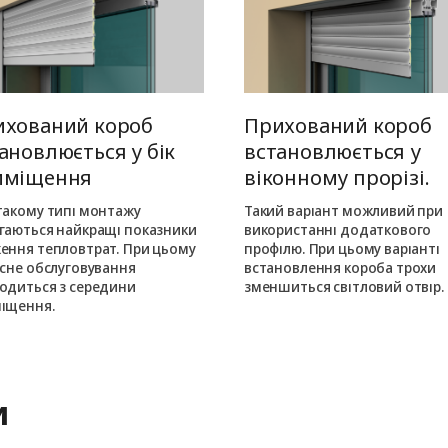
ихований короб
Прихований короб
ановлюється у бік
встановлюється у
иміщення
віконному прорізі.
такому типі монтажу
Такий варіант можливий при
гаються найкращі показники
використанні додаткового
ення тепловтрат. При цьому
профілю. При цьому варіанті
існе обслуговування
встановлення короба трохи
одиться з середини
зменшиться світловий отвір.
іщення.
и