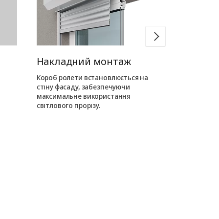
Накладний монтаж
Вбудован
Короб ролети встановлюється на
Короб ролети
стіну фасаду, забезпечуючи
усередині про
максимальне використання
на фасаді від
світлового прорізу.
елементи.