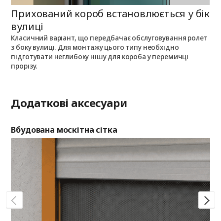
Прихований короб встановлюється у бік
П
вулиці
Класичний варіант, що передбачає обслуговування ролет
П
з боку вулиці. Для монтажу цього типу необхідно
п
з
підготувати неглибоку нішу для короба у перемичці
о
прорізу.
Додаткові аксесуари
Вбудована москітна сітка
Де