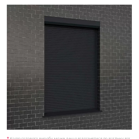
Колір готового виробу може дещо відрізнятися по відтінку від