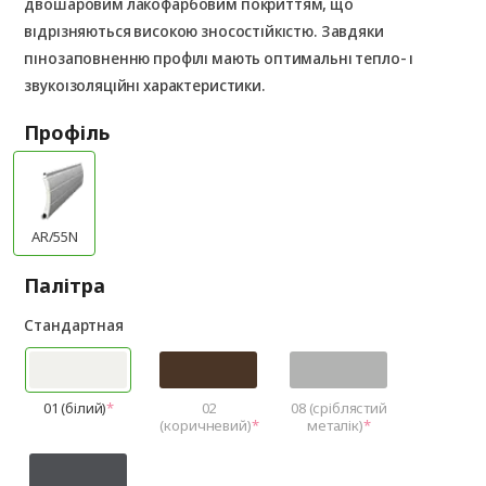
двошаровим лакофарбовим покриттям, що
відрізняються високою зносостійкістю. Завдяки
пінозаповненню профілі мають оптимальні тепло- і
звукоізоляційні характеристики.
Профіль
AR/55N
Палітра
Стандартная
01 (білий)
02
08 (сріблястий
(коричневий)
металік)