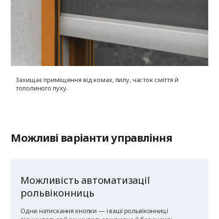
Захищає приміщення від комах, пилу, часток сміття й
У
тополиного пуху.
г
к
Можливі варіанти управління
Можливість автоматизації
рольвіконниць
Одне натискання кнопки — і ваші рольвіконниці