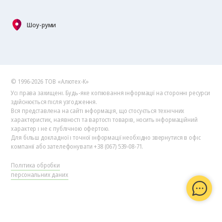
Шоу-руми
© 1996-2026 ТОВ «Алютех‑К»
Усі права захищені. Будь-яке копіювання інформації на сторонні ресурси
здійснюється після узгодження.
Вся представлена на сайті інформація, що стосується технічних
характеристик, наявності та вартості товарів, носить інформаційний
характер і не є публічною офертою.
Для більш докладної і точної інформації необхідно звернутися в офіс
компанії або зателефонувати +38 (067) 539-08-71.
Політика обробки
персональних даних