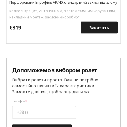
Перфорований профіль AR/40, стандартний захист від злому
колір: антрацит, 2100х1500 мм, з автоматичним керуванням,
накладний монтаж, захисний короб 45°
€319
€
Заказать
Допоможемо з вибором ролет
Вибрати ролети просто. Вам не потрібно
самостійно вивчати їх характеристики.
Замовте дзвінок, щоб заощадити час.
Телефон