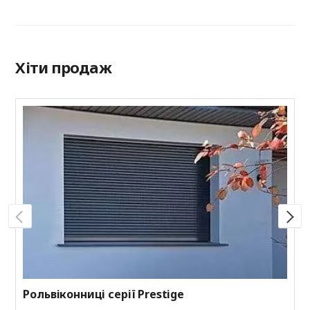
Хіти продаж
Р
Н
з
к
к
Рольвіконниці серії Prestige