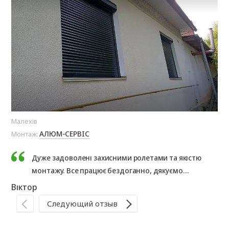
Малехів
Мал
АЛЮМ-СЕРВІС
Монтаж:
Мо
Дуже задоволені захисними ролетами та якістю
монтажу. Все працює бездоганно, дякуємо
«Алюм Сервіс» за професійний підхід!
Віктор
Те
Следующий отзыв