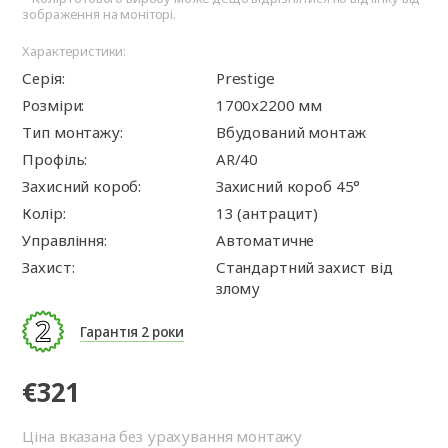
зображення на моніторі.
Характеристики:
Серія:
Prestige
Розміри:
1700x2200 мм
Тип монтажу:
Вбудований монтаж
Профіль:
AR/40
Захисний короб:
Захисний короб 45°
Колір:
13 (антрацит)
Управління:
Автоматичне
Захист:
Стандартний захист від
злому
Гарантія 2 роки
€321
Ціна вказана без урахування монтажу