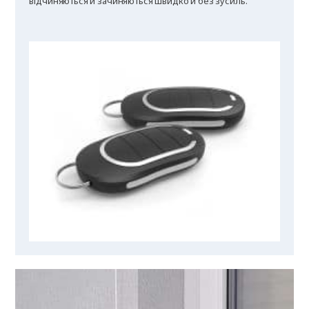
відчиняються й зачиняються швидко й без зусиль.