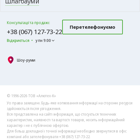
Шлагбауми
Консультації та продажі:
Перетелефонуємо
+38 (067) 127-73-22
Відкриється
у пн 9:00
Шоу-руми
© 1996-2026 ТОВ «Алютех‑К»
Усі права захищені. Будь-яке копіювання інформації на сторонні ресурси
здійснюється після узгодження.
Вся представлена на сайті інформація, що стосується технічних
характеристик, наявності та вартості товарів, носить інформаційний
характер і не є публічною офертою.
Для більш докладної і точної інформації необхідно звернутися в офіс
компанії або зателефонувати +38 (067) 127-73-22.