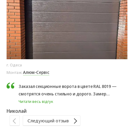
г. Одеса
Од
Алюм-Сервіс
Монтаж:
Мо
Заказал секционные ворота в цвете RAL 8019 —
смотрятся очень стильно и дорого. Замер
сделали быстро, помогли с выбором и
Читати весь відгук
Вл
подробно всё объяснили. Установку выполнили
Николай
аккуратно и в оговоренные сроки. Качеством
Следующий отзыв
ворот и работой полностью доволен. Спасибо
за профессиональный подход...