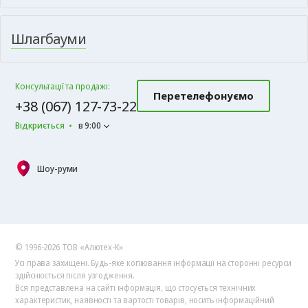
Шлагбауми
Консультації та продажі:
Перетелефонуємо
+38 (067) 127-73-22
Відкриється
в 9:00
Шоу-руми
© 1996-2026 ТОВ «Алютех‑К»
Усі права захищені. Будь-яке копіювання інформації на сторонні ресурси
здійснюється після узгодження.
Вся представлена на сайті інформація, що стосується технічних
характеристик, наявності та вартості товарів, носить інформаційний