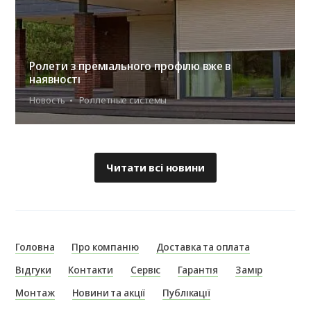
Ролети з преміального профілю вже в
наявності
Новость
Роллетные системы
Читати всі новини
Головна
Про компанію
Доставка та оплата
Відгуки
Контакти
Сервіс
Гарантія
Замір
Монтаж
Новини та акції
Публікації