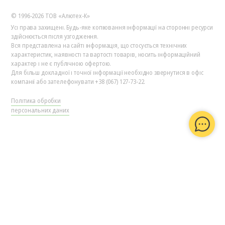
© 1996-2026 ТОВ «Алютех‑К»
Усі права захищені. Будь-яке копіювання інформації на сторонні ресурси
здійснюється після узгодження.
Вся представлена на сайті інформація, що стосується технічних
характеристик, наявності та вартості товарів, носить інформаційний
характер і не є публічною офертою.
Для більш докладної і точної інформації необхідно звернутися в офіс
компанії або зателефонувати +38 (067) 127-73-22.
Політика обробки
персональних даних