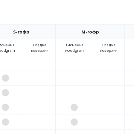
в
S-гофр
M-гофр
иснення
Гладка
Тиснення
Гладка
oodgrain
поверхня
woodgrain
поверхня