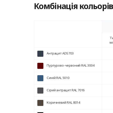
Комбінація кольорі
Т
w
Антрацит ADS703
Пурпурово-червоний RAL 3004
Синій RAL 5010
Сірий антрацит RAL 7016
Коричневий RAL 8014