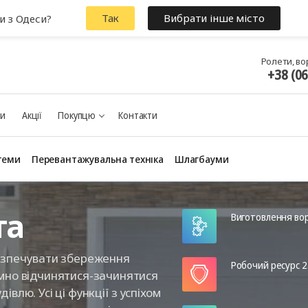
Так
Вибрати інше місто
и з Одеси?
Ролети, во
+38 (0
ки
Акції
Покупцю
Контакти
теми
Перевантажувальна техніка
Шлагбауми
та
Виготовлення вор
безпечувати збереження
Робочий ресурс 25
умно відчинятися-зачинятися
влю. Усі ці функції з успіхом