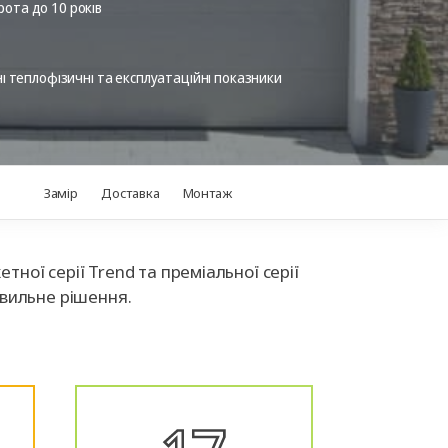
ні
Аксесуари для
орота до 10 років
іт
автоматики
теплофізичні та експлуатаційні показники
Замір
Доставка
Монтаж
ної серії Trend та преміальної серії
авильне рішення.