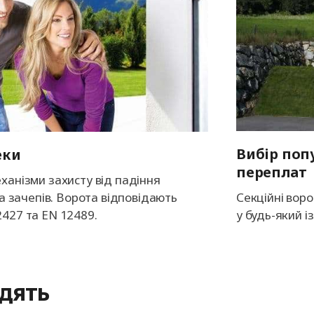
Вибір поп
еки
переплат
ханізми захисту від падіння
Секційні вор
та зачепів. Ворота відповідають
у будь-який і
427 та EN 12489.
одять