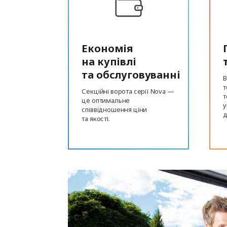
Економія
на купівлі
та обслуговуванні
В
т
Секційні ворота серії Nova —
т
це оптимальне
у
співвідношення ціни
д
та якості.