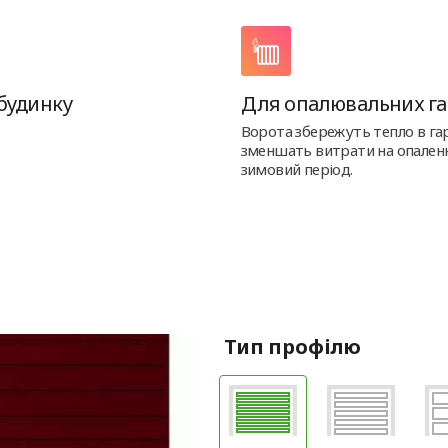
будинку
Для опалювальних га
Ворота збережуть тепло в гар
зменшать витрати на опален
зимовий період.
Тип профілю