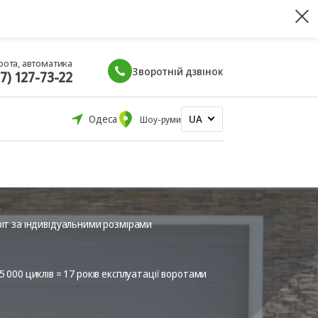
рота, автоматика
Зворотній дзвінок
67) 127-73-22
UA
Одеса
Шоу-руми
іт за індивідуальними розмірами
 000 циклів = 17 років експлуатації воротами