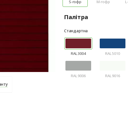
S-гофр
M-гофр
L
Палітра
Стандартна
RAL 3004
RAL 5010
RAL 9006
RAL 9016
анту