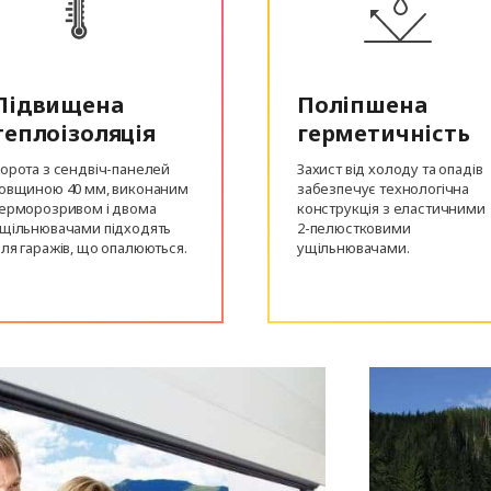
Підвищена
Поліпшена
теплоізоляція
герметичність
орота з сендвіч-панелей
Захист від холоду та опадів
овщиною 40 мм, виконаним
забезпечує технологічна
ерморозривом і двома
конструкція з еластичними
щільнювачами підходять
2-пелюстковими
ля гаражів, що опалюються.
ущільнювачами.