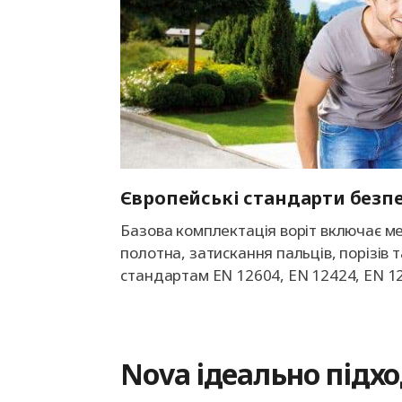
Європейські стандарти безп
Базова комплектація воріт включає ме
полотна, затискання пальців, порізів 
стандартам EN 12604, EN 12424, EN 12
Nova ідеально підх