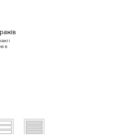
ражів
ажі і
ня в