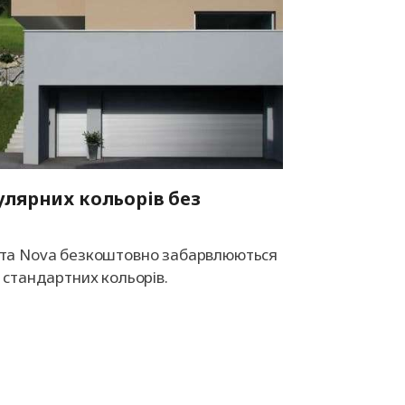
улярних кольорів без
ота Nova безкоштовно забарвлюються
з стандартних кольорів.