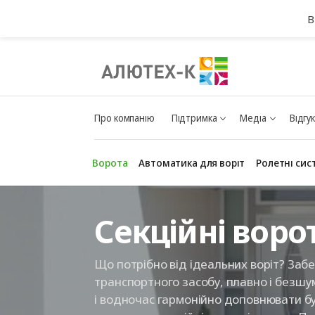
В
Про компанію
Підтримка
Медіа
Відгу
Ворота
Автоматика для воріт
Ролетні сис
Секційні воро
Що потрібно від ідеальних воріт? За
транспортного засобу, плавно і безш
і водночас гармонійно доповнювати буді