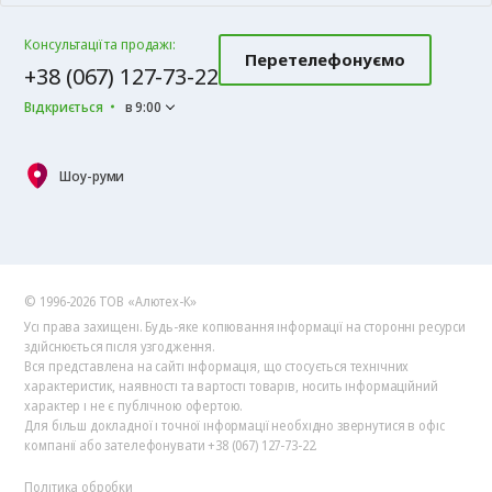
Консультації та продажі:
Перетелефонуємо
+38 (067) 127-73-22
Відкриється
в 9:00
Шоу-руми
© 1996-2026 ТОВ «Алютех‑К»
Усі права захищені. Будь-яке копіювання інформації на сторонні ресурси
здійснюється після узгодження.
Вся представлена на сайті інформація, що стосується технічних
характеристик, наявності та вартості товарів, носить інформаційний
характер і не є публічною офертою.
Для більш докладної і точної інформації необхідно звернутися в офіс
компанії або зателефонувати +38 (067) 127-73-22.
Політика обробки