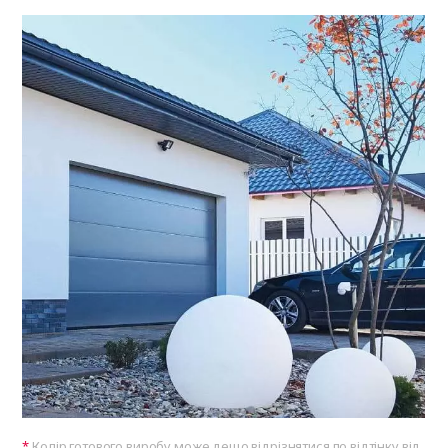
Колір готового виробу може дещо відрізнятися по відтінку від