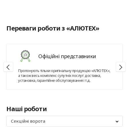
в
Переваги роботи з «АЛЮТЕХ»
Офіційні представники
Пропонують тільки оригінальну продукцію «АЛЮТЕХ»,
а також весь комплекс супутніх послуг: доставка,
установка, гарантійне обслуговування і т.д.
Наші роботи
Секційні ворота