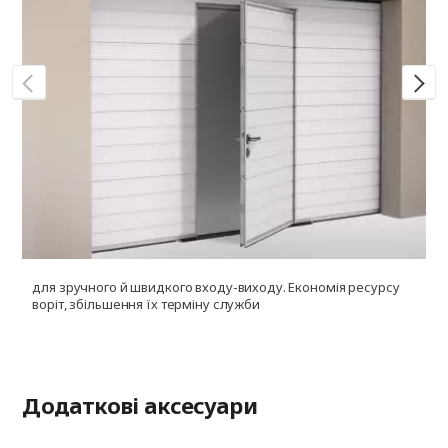
для зручного й швидкого входу-виходу. Економія ресурсу
д
воріт, збільшення їх терміну служби
і
ф
Додаткові аксесуари