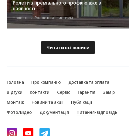
Ролети з преміального профілю вже в
наявності
Новость
Роллетные системы
Читати всі новини
Головна
Про компанію
Доставка та оплата
Відгуки
Контакти
Сервіс
Гарантія
Замір
Монтаж
Новини та акції
Публікації
Фото/Відео
Документація
Питання-відповідь