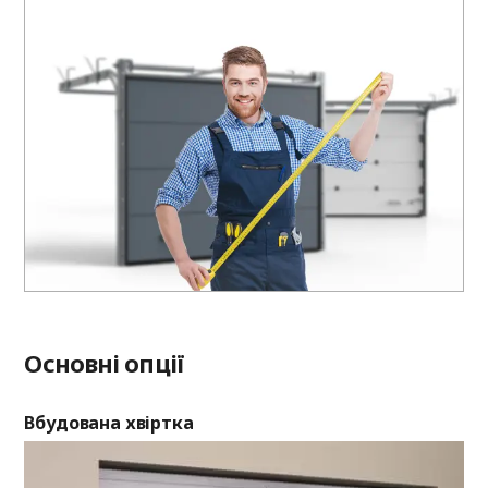
Основні опції
Вбудована хвіртка
Ві