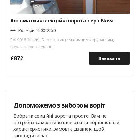
Автоматичні секційні ворота серії Nova
Розміри: 2500×2250
RAL9016 (білий), S-гофр, з автоматичним керуванням,
пружини розтягування
€872
€
Заказать
Допоможемо з вибором воріт
Вибрати секційні ворота просто. Вам не
потрібно самостійно вивчати та порівнювати
характеристики. Замовте дзвінок, щоб
заощадити час.