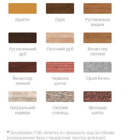
Орегон
Горіх
Рустикальна
вишня
Рустикальний
Пісочний дуб
Вінчестер
дуб
світлий
Вінчестер
Червона
Сірий бетон
темний
цегла
Натуральний
Світлий
Вінтажна
мармур
сланець
цегла
Дизайнери ТОВ «Алютех‑К» працюють над постійним
розширенням бази стандартних текстур для воріт.