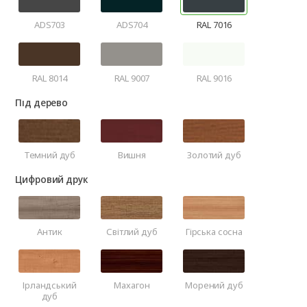
ADS703
ADS704
RAL 7016
RAL 8014
RAL 9007
RAL 9016
Під дерево
Темний дуб
Вишня
Золотий дуб
Цифровий друк
Антик
Світлий дуб
Гірська сосна
Ірландський
Махагон
Морений дуб
дуб