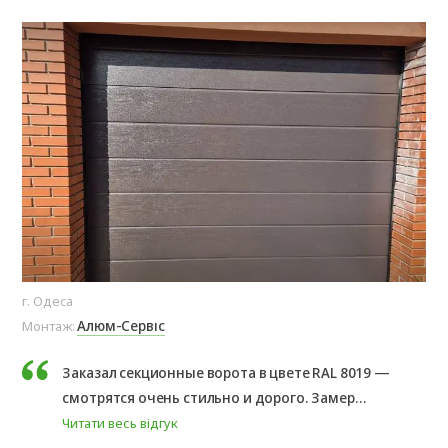
г. Одеса
Од
Алюм-Сервіс
Монтаж:
Мо
Заказал секционные ворота в цвете RAL 8019 —
смотрятся очень стильно и дорого. Замер
сделали быстро, помогли с выбором и
Читати весь відгук
Вл
подробно всё объяснили. Установку выполнили