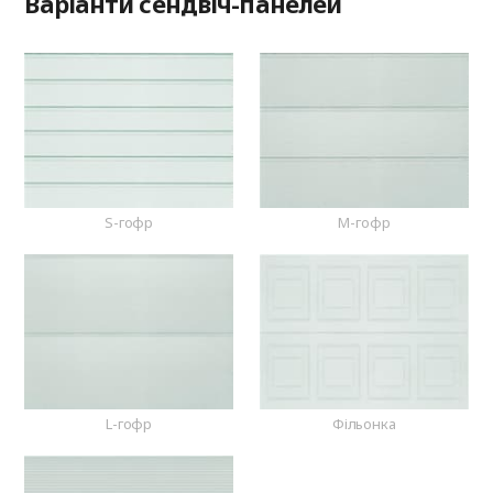
Варіанти сендвіч-панелей
S-гофр
M-гофр
L-гофр
Фільонка