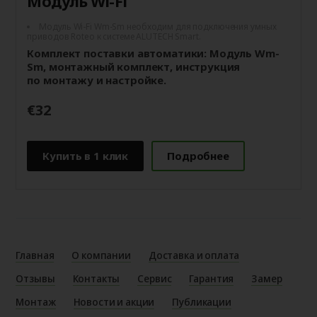
Модуль Wi-Fi
Модуль Wi-Fi Wm-Sm необходим для подключения умных
приводов Roteo к системе ALUTECH Smart.
Комплект поставки автоматики: Модуль Wm-
Sm, монтажный комплект, инструкция
по монтажу и настройке.
€32
Купить в 1 клик
Подробнее
Главная
О компании
Доставка и оплата
Отзывы
Контакты
Сервис
Гарантия
Замер
Монтаж
Новости и акции
Публикации