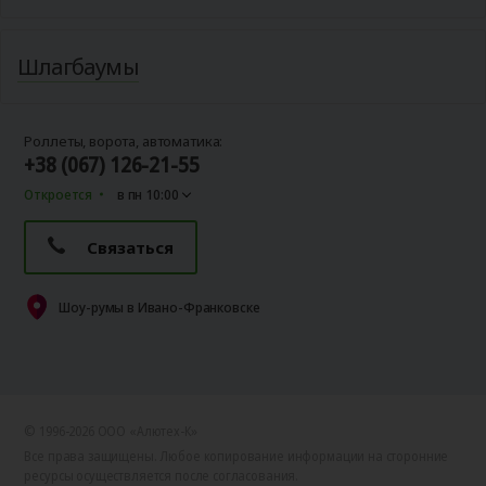
Шлагбаумы
Роллеты, ворота, автоматика:
+38 (067) 126-21-55
Откроется
в пн 10:00
Связаться
Шоу-румы в Ивано-Франковске
© 1996-2026 ООО «Алютех‑К»
Все права защищены. Любое копирование информации на сторонние
ресурсы осуществляется после согласования.