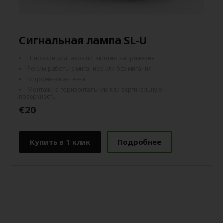
Сигнальная лампа SL-U
Широкий диапазон питающего напряжения
Режим работы с миганием или без мигания
Встроенная антенна
Монтаж на горизонтальную или вертикальную
поверхность
€20
Купить в 1 клик
Подробнее