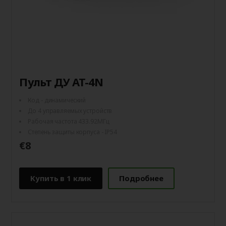
Пульт ДУ AT-4N
Код - динамический
До 4 управляемых устройств
Рабочая частота 433.92МГц
Степень защиты корпуса - IP54
€8
Купить в 1 клик
Подробнее