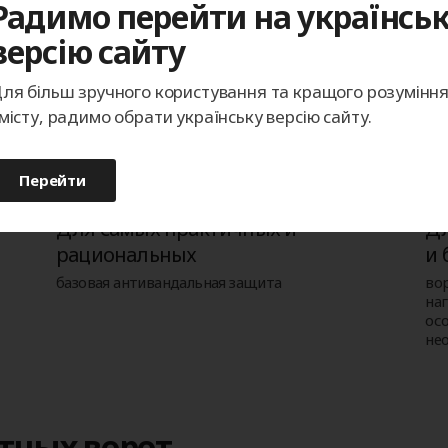
Радимо перейти на українсь
версію сайту
но подходят
ля більш зручного користування та кращого розумінн
місту, радимо обрати українську версію сайту.
Перейти
Для самых практичных и
Дл
рациональных
и 
базовая антивандальная защита
во
на
ос
не
тных ворот