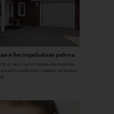
ая и бесперебойная работа
сти от высоты потолков или ширины
а ворота работают плавно, исправно
ий