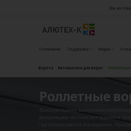
Вы из Ив
О компании
Поддержка
Медиа
Отзыв
Ворота
Автоматика для ворот
Роллетные
Роллетные во
Высшую оценку заслужили роллетные
владельцев частных коттеджей и пре
где используются эти изделия. Прод