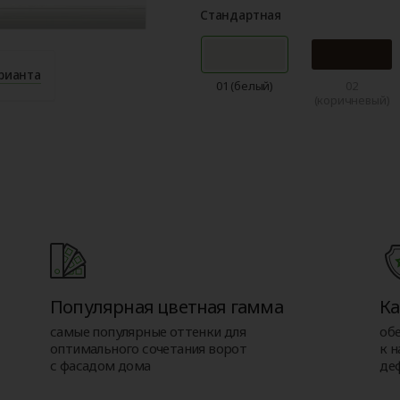
Стандартная
рианта
01 (белый)
02
(коричневый)
Популярная цветная гамма
Ка
самые популярные оттенки для
об
оптимального сочетания ворот
к н
с фасадом дома
де