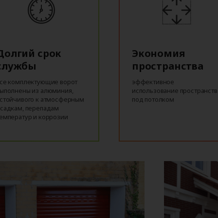
Долгий срок
Экономия
службы
пространства
се комплектующие ворот
эффективное
ыполнены из алюминия,
использование пространств
стойчивого к атмосферным
под потолком
садкам, перепадам
емператур и коррозии