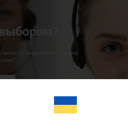
 выбором?
вяжется с вами и ответит на все
новке.
ты