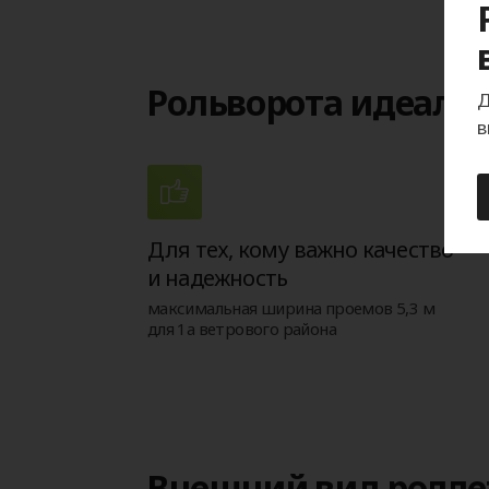
Рольворота идеаль
Д
в
Для тех, кому важно качество
и надежность
максимальная ширина проемов 5,3 м
для 1а ветрового района
Внешний вид ролле