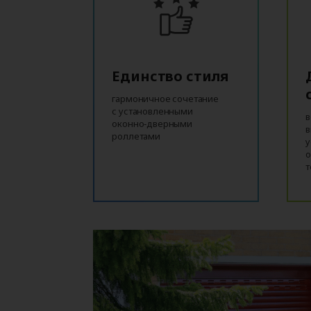
Единство стиля
гармоничное сочетание
с установленными
в
оконно‑дверными
в
роллетами
у
о
т