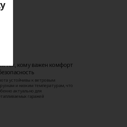
ку
я
я тех, кому важен комфорт
безопасность
рота устойчивы к ветровым
грузкам и низким температурам, что
обенно актуально для
отапливаемых гаражей