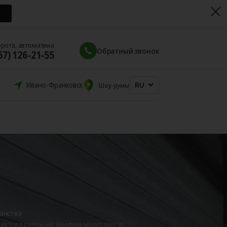
орота, автоматика
Обратный звонок
67) 126-21-55
RU
Ивано-Франковск
Шоу-румы
анства
ается в рулон, не занимая много места