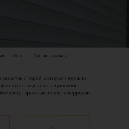
Аксессуары для
ворот
автоматики
+38
мер
Монтаж
Доставка и оплата
в защитный короб, который надежно
офиль от осадков. А специальное
йчивость гаражных роллет к коррозии