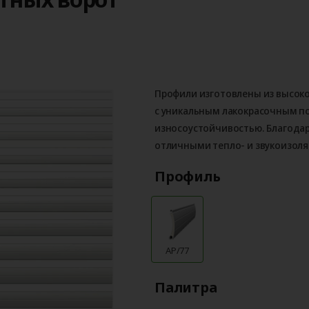
Профили изготовлены из высок
с уникальным лакокрасочным 
износоустойчивостью. Благода
отличными тепло- и звукоизол
Профиль
AP/77
Палитра