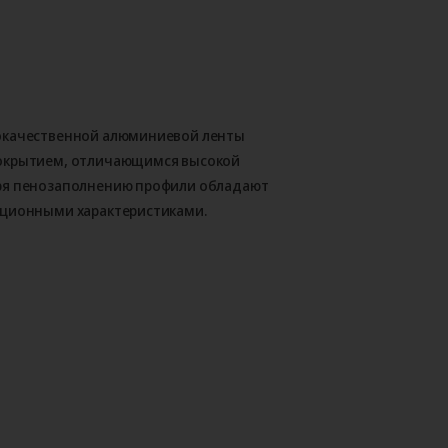
окачественной алюминиевой ленты
покрытием, отличающимся высокой
ря пенозаполнению профили обладают
яционными характеристиками.