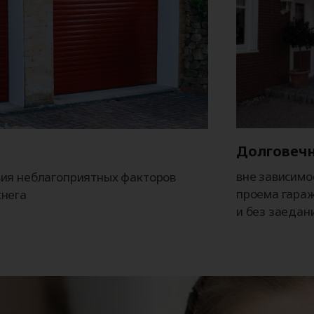
Долговечн
вне зависимо
вия неблагоприятных факторов
проема гараж
снега
и без заедан