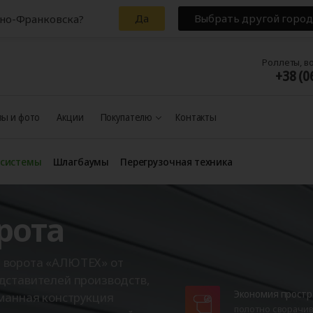
Да
Выбрать другой город
ано-Франковска?
Роллеты, в
+38 (0
ы и фото
Акции
Покупателю
Контакты
 системы
Шлагбаумы
Перегрузочная техника
рота
 ворота «АЛЮТЕХ» от
дставителей производств,
Экономия простр
уманная конструкция
полотно сворачив