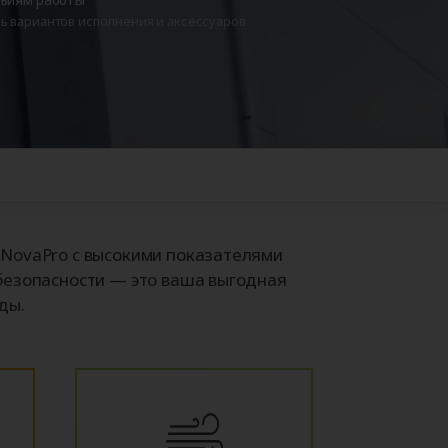
Аксессуары для
 вариантов исполнения и аксессуаров
ворот
автоматики
+38
NovaPro с высокими показателями
безопасности — это ваша выгодная
ды.