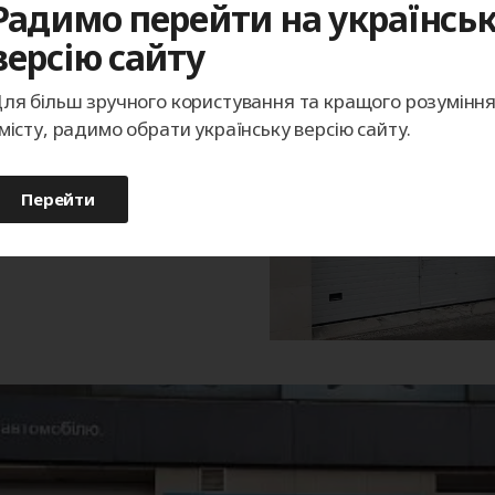
Радимо перейти на українсь
версію сайту
ля більш зручного користування та кращого розумінн
місту, радимо обрати українську версію сайту.
транств
обенности любого
Перейти
о использовать рабочее