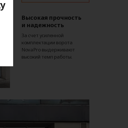
ку
Высокая прочность
и надежность
я
За счет усиленной
комплектации ворота
NovaPro выдерживают
высокий темп работы.