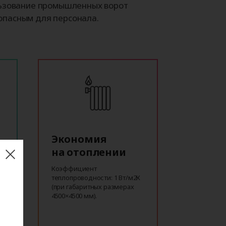
льзование промышленных ворот
опасным для персонала.
Экономия
на отоплении
Коэффициент
теплопроводности: 1 Вт/м2К
(при габаритных размерах
4500×4500 мм).