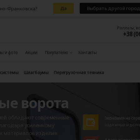
Да
Выбрать другой город
ано-Франковска?
Роллеты, в
+38 (0
ы и фото
Акции
Покупателю
Контакты
 системы
Шлагбаумы
Перегрузочная техника
е ворота
цией обладают современные
Экономия на сер
лагодаря усиленному
надежные и долг
ых материалов изделия
Адаптация к усл