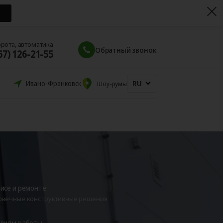
орота, автоматика
Обратный звонок
67) 126-21-55
RU
Ивано-Франковск
Шоу-румы
висе и ремонте
овечные конструктивные решения
овиям работы