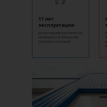
17 лет
эксплуатации
ресурс пружин рассчитан как
в
минимум на 25 000 циклов
п
подъемов-опусканий
д
в