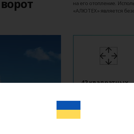
ворот
на его отопление. Испо
«АЛЮТЕХ» является без
42 квадратных
метра
Ворота NovaPro
производятся
в необходимых размерах:
от 1750×1875
до 7000×6000 мм.