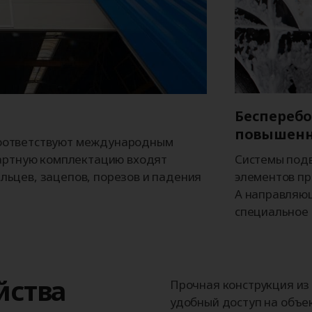
Бесперебо
повышенн
оответствуют международным
Системы подв
дартную комплектацию входят
элементов пр
ьцев, зацепов, порезов и падения
А направляю
специальное 
йства
Прочная конструкция из
удобный доступ на объек