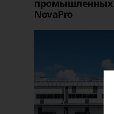
промышленных 
NovaPro