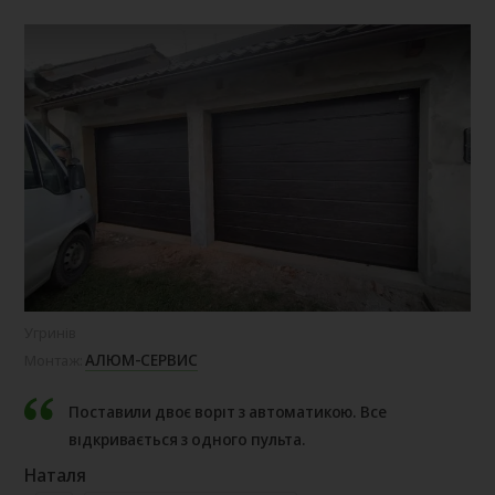
Угринів
с. 
АЛЮМ-СЕРВИС
Монтаж:
Мо
Поставили двоє воріт з автоматикою. Все
відкривається з одного пульта.
Наталя