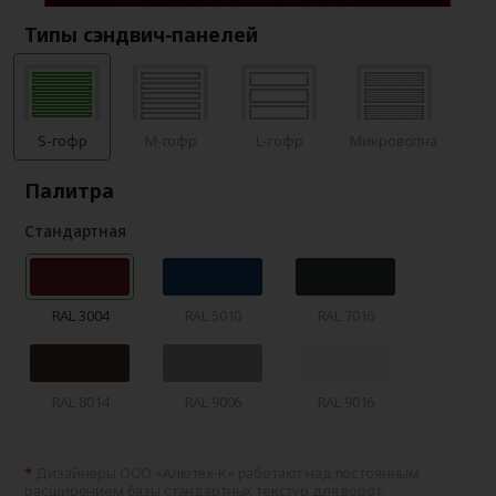
Типы сэндвич-панелей
S-гофр
M-гофр
L-гофр
Микроволна
Палитра
Стандартная
RAL 3004
RAL 5010
RAL 7016
RAL 8014
RAL 9006
RAL 9016
Дизайнеры ООО «Алютех‑К» работают над постоянным
расширением базы стандартных текстур для ворот.