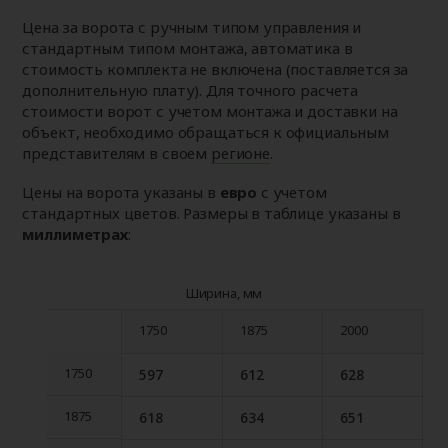
Цена за ворота с ручным типом управления и
стандартным типом монтажа, автоматика в
стоимость комплекта не включена (поставляется за
дополнительную плату). Для точного расчета
стоимости ворот с учетом монтажа и доставки на
объект, необходимо обращаться к официальным
представителям в своем
регионе
.
Цены на ворота указаны в
евро
с учетом
стандартных цветов. Размеры в таблице указаны в
миллиметрах
:
Ширина, мм
1750
1875
2000
2
1750
1875
2000
2
1750
597
612
628
1750
1875
618
634
651
1875