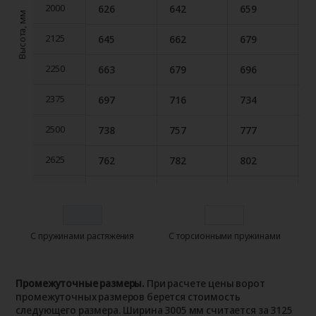
2000
626
642
659
2000
Высота, мм
2125
645
662
679
2125
2250
663
679
696
2250
2375
697
716
734
2375
2500
738
757
777
2500
2625
762
782
802
2625
2750
773
794
814
2750
2875
817
838
860
2875
С пружинами растяжения
С торсионными пружинами
3000
851
873
896
3000
3125
880
903
927
3125
Промежуточные размеры.
При расчете цены ворот
промежуточных размеров берется стоимость
следующего размера. Ширина 3005 мм считается за 3125
3250
911
934
958
3250