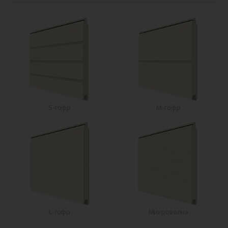
S-гофр
M-гофр
L-гофр
Микроволна