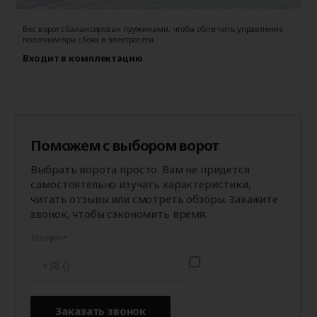
Вес ворот сбалансирован пружинами, чтобы облегчить управление
Фу
полотном при сбоях в электросети.
м
Входит в комплектацию
о
П
Поможем с выбором ворот
Выбрать ворота просто. Вам не придется
самостоятельно изучать характеристики,
читать отзывы или смотреть обзоры. Закажите
звонок, чтобы сэкономить время.
Телефон
Заказать звонок