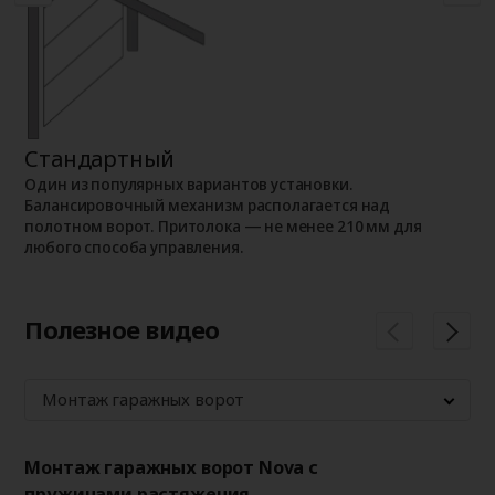
Стандартный
Н
Один из популярных вариантов установки.
П
Балансировочный механизм располагается над
П
полотном ворот. Притолока — не менее 210 мм для
и
любого способа управления.
Полезное видео
Монтаж гаражных ворoт
Монтаж гаражных ворот Nova с
Мо
пружинами растяжения
то