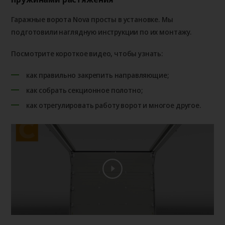
(с
Гаражные ворота Nova просты в установке. Мы
По
подготовили наглядную инструкции по их монтажу.
ус
Посмотрите короткое видео, чтобы узнать:
пр
как правильно закрепить направляющие;
Из 
как собрать секционное полотно;
как отрегулировать работу ворот и многое другое.