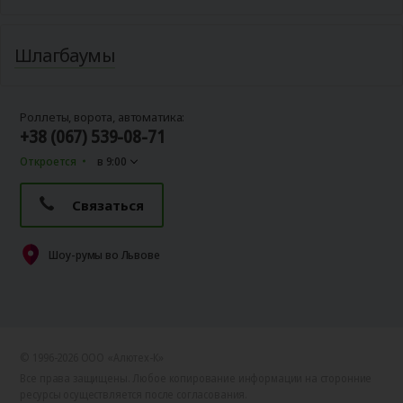
Шлагбаумы
Роллеты, ворота, автоматика:
+38 (067) 539-08-71
Откроется
в 9:00
Связаться
Шоу-румы во Львове
© 1996-2026 ООО «Алютех‑К»
Все права защищены. Любое копирование информации на сторонние
ресурсы осуществляется после согласования.