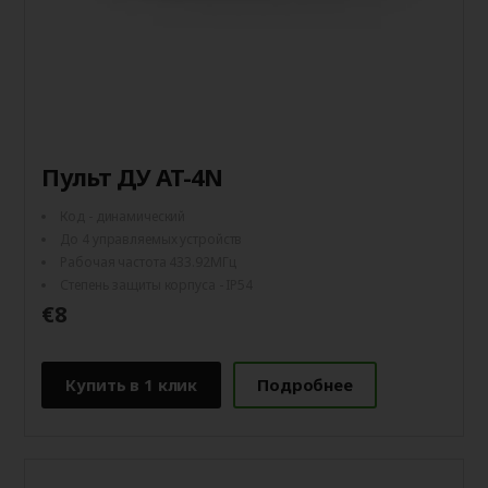
Пульт ДУ AT-4N
Код - динамический
До 4 управляемых устройств
Рабочая частота 433.92МГц
Степень защиты корпуса - IP54
€8
Купить в 1 клик
Подробнее