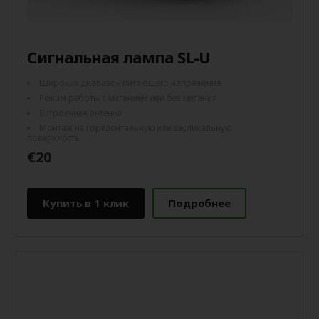
Сигнальная лампа SL-U
Широкий диапазон питающего напряжения
Режим работы с миганием или без мигания
Встроенная антенна
Монтаж на горизонтальную или вертикальную
поверхность
€20
Купить в 1 клик
Подробнее