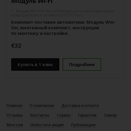
Модуль Wi-Fi
Модуль Wi-Fi Wm-Sm необходим для подключения умных
приводов Roteo к системе ALUTECH Smart.
Комплект поставки автоматики: Модуль Wm-
Sm, монтажный комплект, инструкция
по монтажу и настройке.
€32
Купить в 1 клик
Подробнее
Главная
О компании
Доставка и оплата
Отзывы
Контакты
Сервис
Гарантия
Замер
Монтаж
Новости и акции
Публикации