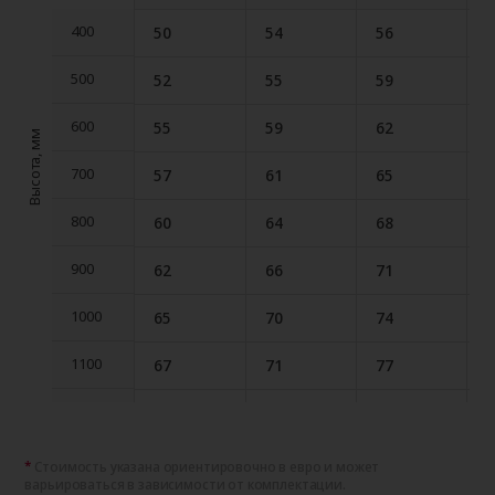
400
50
54
56
400
500
52
55
59
500
600
55
59
62
600
Высота, мм
700
57
61
65
700
800
60
64
68
800
900
62
66
71
900
1000
65
70
74
1000
1100
67
71
77
1100
1200
70
75
80
1200
1300
72
77
83
1300
Стоимость указана ориентировочно в евро и может
варьироваться в зависимости от комплектации.