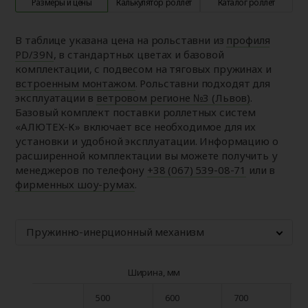
Размеры и цены
Калькулятор роллет
Каталог роллет
В таблице указана цена на рольставни из
профиля
PD/39N
, в стандартных цветах и базовой
комплектации, с подвесом на тяговых пружинах и
встроенным монтажом
. Рольставни подходят для
эксплуатации в
ветровом регионе №3 (Львов)
.
Базовый комплект поставки роллетных систем
«АЛЮТЕХ-К» включает все необходимое для их
установки и удобной эксплуатации. Информацию о
расширенной комплектации вы можете получить у
менеджеров по телефону
+38 (067) 539-08-71
или в
фирменных шоу-румах
.
Пружинно-инерционный механизм
Ширина, мм
500
600
700
8
500
600
700
8