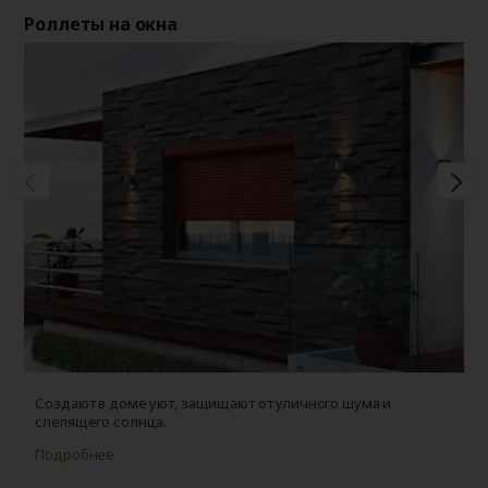
Роллеты на окна
Ро
Создают в доме уют, защищают от уличного шума и
З
слепящего солнца.
ц
Подробнее
П