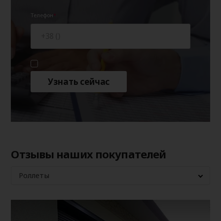
Телефон
2500
105
-
122
2500
2600
109
-
128
2600
2700
-
-
131
2700
Узнать сейчас
Отзывы наших покупателей
Роллеты