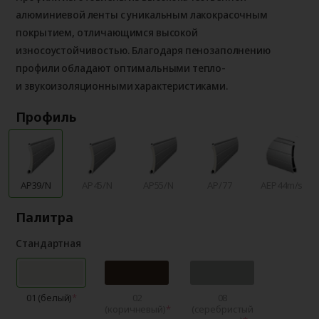
алюминиевой ленты с уникальным лакокрасочным
покрытием, отличающимся высокой
износоустойчивостью. Благодаря пенозаполнению
профили обладают оптимальными тепло-
и звукоизоляционными характеристиками.
Профиль
AP39/N
AP45/N
AP55/N
AP/77
AEP44m/s
Палитра
Стандартная
01 (белый)
02
08
(коричневый)
(серебристый