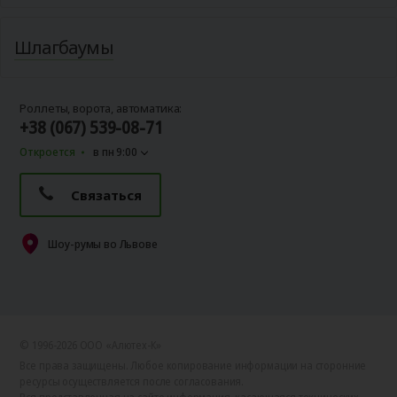
Шлагбаумы
Роллеты, ворота, автоматика:
+38 (067) 539-08-71
Откроется
в пн 9:00
Связаться
Шоу-румы во Львове
© 1996-2026 ООО «Алютех‑К»
Все права защищены. Любое копирование информации на сторонние
ресурсы осуществляется после согласования.