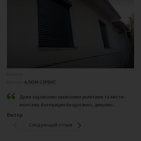
Малехів
Сок
АЛЮМ-СЕРВИС
Монтаж:
Мо
Дуже задоволені захисними ролетами та якістю
монтажу. Все працює бездоганно, дякуємо
«Алюм Сервіс» за професійний підхід!
Віктор
На
Следующий отзыв