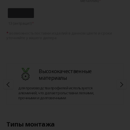
металлик)
13 (антрацит)
возможность поставки изделий в данном цвете и сроки
уточняйте у вашего дилера
Высококачественные
материалы
для производства профилей используется
алюминий, что делает рольставни легкими,
прочными и долговечными
Типы монтажа