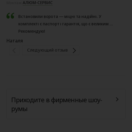
АЛЮМ-СЕРВИС
Монтаж:
Мо
Встановили ворота — міцні та надійні. У
комплекті є паспорт і гарантія, що є великим
плюсом. Роботою задоволений, все виконано
Рекомендую!
Пе
добре.
Наталя
Следующий отзыв
Приходите в фирменные шоу-
румы