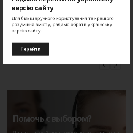
версію сайту
Для більш зручного користування та кращого
розуміння вмісту, радимо обрати українську
версію сайту.
Единство стиля
Перейти
гармоничное сочетание с установленными
оконно‑дверными роллетами
Помочь с выбором?
Персональный менеджер свяжется с вами и