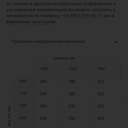
установки и удобной эксплуатации. Информацию о
расширенной комплектации вы можете получить у
менеджеров по телефону
+38 (067) 539-08-71
или в
фирменных шоу-румах
.
Пружинно-инерционный механизм
Ширина, мм
1400
1500
1600
1
1400
1500
1600
1
1000
284
296
312
1000
1100
293
305
322
1100
1200
303
315
332
1200
Высота, мм
1300
318
332
350
1300