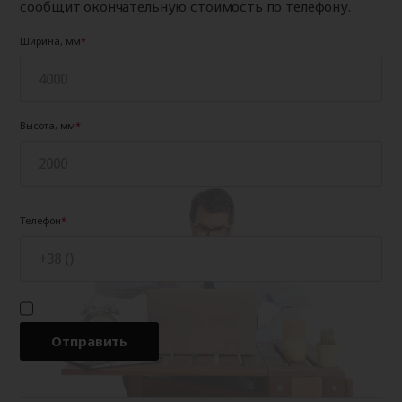
сообщит окончательную стоимость по телефону.
2500
462
485
510
2500
Ширина, мм
2600
472
494
520
2600
2700
487
511
538
2700
Высота, мм
Телефон
Отправить