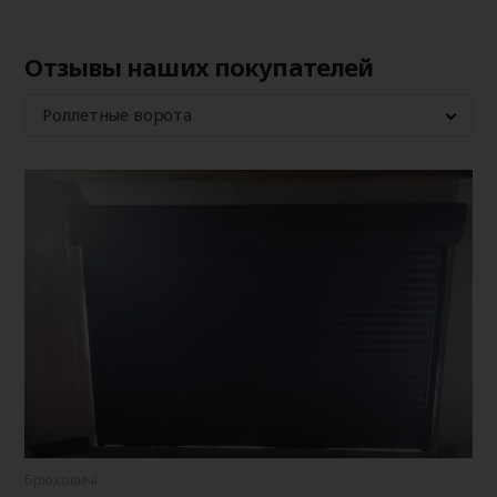
Отзывы наших покупателей
Роллетные ворота
Брюховичі
Брю