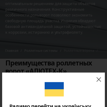
оптимальным решением для защиты объектов
различного назначения. Конструктивные
особенности рольворот позволяют экономить
свободную площадь участка. Изделия обладают
базовой антивандальной защитой, устойчивостью
к коррозии, истиранию и ультрафиолету.
Главная
Роллетные системы
Роллетные ворота
Преимущества роллетных
ворот «АЛЮТЕХ-К»
Полотно сворачивается в защитный короб, который
надежно оберегает роллетный профиль от осадков. А
специальное покрытие повышает устойчивость
гаражных роллет к коррозии и выцветанию.
Радимо перейти на українську