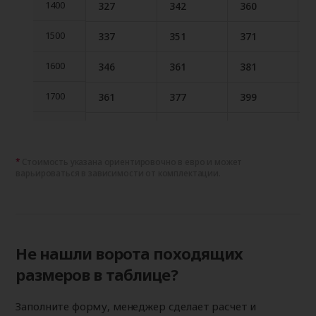
1400
327
342
360
1400
1500
337
351
371
1500
1600
346
361
381
1600
1700
361
377
399
1700
1800
371
388
409
1800
1900
394
411
434
1900
Стоимость указана ориентировочно в евро и может
варьироваться в зависимости от комплектации.
2000
410
428
451
2000
2100
419
438
462
2100
2200
428
448
473
2200
Не нашли ворота походящих
размеров в таблице?
2300
438
457
483
2300
Заполните форму, менеджер сделает расчет и
2400
453
474
500
2400