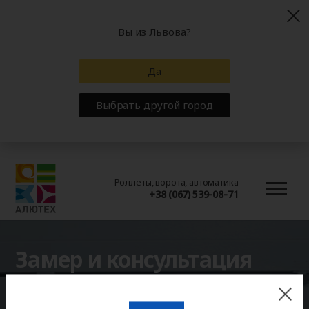
Вы из Львова?
Да
Выбрать другой город
Роллеты, ворота, автоматика
+38 (067) 539-08-71
Замер и консультация
Перед покупкой изделия необходимо учесть
множество факторов. Например, интенсивность