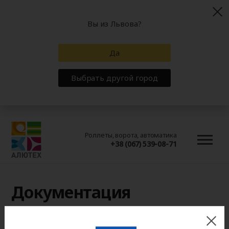
Вы из Львова?
Да
Выбрать другой город
Роллеты, ворота, автоматика
+38 (067) 539-08-71
Документация
Главная
Документация