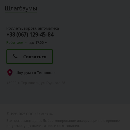
Шлагбаумы
Роллеты, ворота, автоматика:
+38 (067) 129-45-84
Работаем
до 17:00
Связаться
Шоу-румы в Тернополе
46000, г. Тернополь, ул. Будного 28
© 1996-2026 ООО «Алютех‑К»
Все права защищены. Любое копирование информации на сторонние
ресурсы осуществляется после согласования.