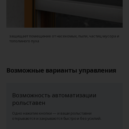
защищает помещение от насекомых, пыли, частиц мусора и
у
тополиного пуха
г
п
Возможные варианты управления
Возможность автоматизации
рольставен
Одно нажатие кнопки — и ваши рольставни
открываются и закрываются быстро и без усилий.