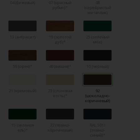
04 (бежевый)
07 (красный
08
рубин)
(серебристый
металлик)
13 (антрацит)
19 (золотой
25 (зеленый
дуб)
мох)
59 (орех)
49 (вишня)
10 (черный)
21 (кремовый)
23 (слоновая
92
кость)
(шоколадно-
коричневый)
15 (зеленая
22 (темно-
RAL 5011
ель)
коричневый)
(темно-
синий)