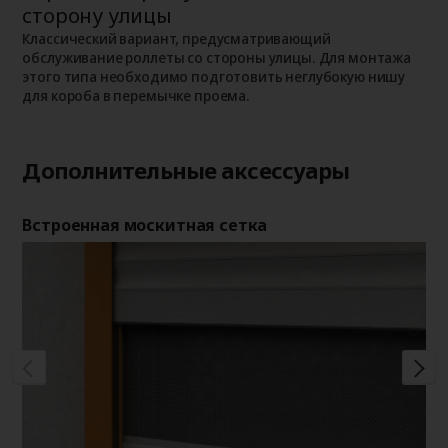
сторону улицы
К
о
о
Классический вариант, предусматривающий
п
обслуживание роллеты со стороны улицы. Для монтажа
этого типа необходимо подготовить неглубокую нишу
для короба в перемычке проема.
Дополнительные аксессуары
Встроенная москитная сетка
Де