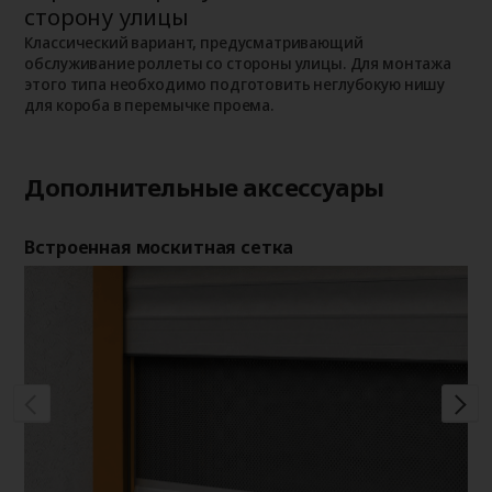
сторону улицы
К
о
о
Классический вариант, предусматривающий
п
обслуживание роллеты со стороны улицы. Для монтажа
этого типа необходимо подготовить неглубокую нишу
для короба в перемычке проема.
Дополнительные аксессуары
Встроенная москитная сетка
Де