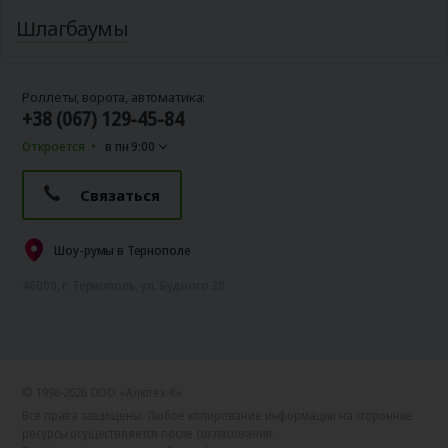
Шлагбаумы
Роллеты, ворота, автоматика:
+38 (067) 129-45-84
Откроется
в пн 9:00
Связаться
Шоу-румы в Тернополе
46000, г. Тернополь, ул. Будного 28
© 1996-2026 ООО «Алютех‑К»
Все права защищены. Любое копирование информации на сторонние
ресурсы осуществляется после согласования.