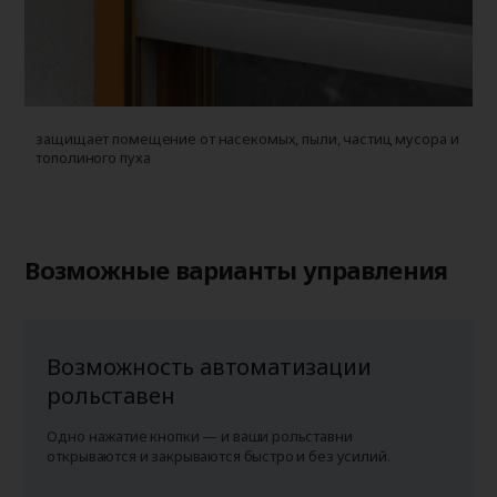
защищает помещение от насекомых, пыли, частиц мусора и
у
тополиного пуха
г
п
Возможные варианты управления
Возможность автоматизации
рольставен
Одно нажатие кнопки — и ваши рольставни
открываются и закрываются быстро и без усилий.