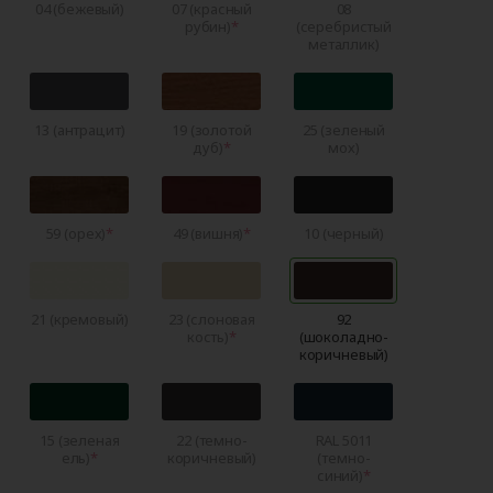
04 (бежевый)
07 (красный
08
рубин)
(серебристый
металлик)
13 (антрацит)
19 (золотой
25 (зеленый
дуб)
мох)
59 (орех)
49 (вишня)
10 (черный)
21 (кремовый)
23 (слоновая
92
кость)
(шоколадно-
коричневый)
15 (зеленая
22 (темно-
RAL 5011
ель)
коричневый)
(темно-
синий)