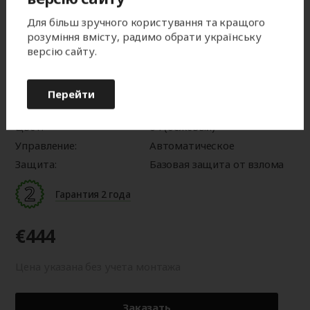
Характеристики:
Для більш зручного користування та кращого
Серия:
Trend
розуміння вмісту, радимо обрати українську
версію сайту.
Размеры:
2500x2400 мм
Тип монтажа:
Накладной монтаж
Профиль:
PD/55mN
Перейти
Защитный короб:
Защитный короб 45°
Цвет:
04 (бежевый)
Управление:
Автоматическое
Защита:
Базовая защита от взлома
Гарантия 2 года
€444
Цена указана без учета монтажа
Заказать