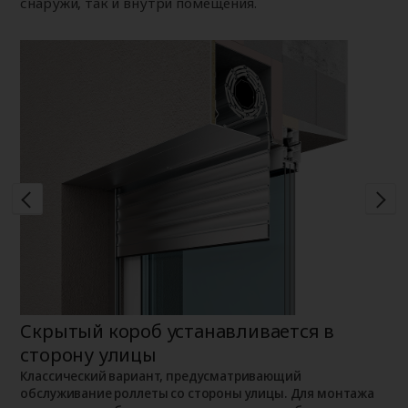
снаружи, так и внутри помещения.
Скрытый короб устанавливается в
Н
сторону улицы
К
о
о
Классический вариант, предусматривающий
п
обслуживание роллеты со стороны улицы. Для монтажа