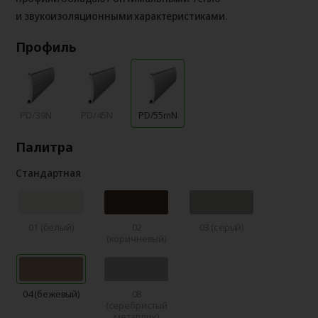
и звукоизоляционными характеристиками.
Профиль
PD/39N
PD/45N
PD/55mN
Палитра
Стандартная
01 (белый)
02
03 (серый)
(коричневый)
04 (бежевый)
08
(серебристый
металлик)