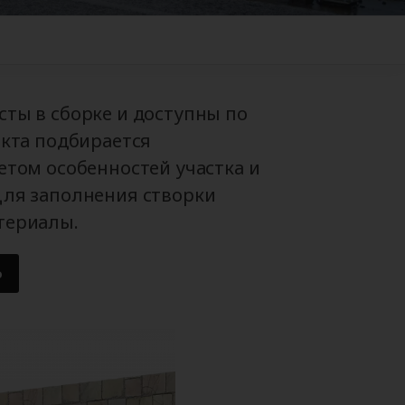
+38
ты в сборке и доступны по
екта подбирается
етом особенностей участка и
Для заполнения створки
териалы.
ю