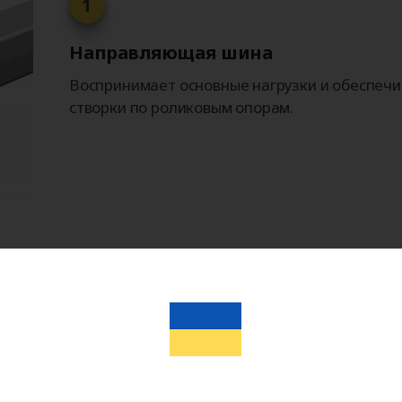
1
Направляющая шина
Воспринимает основные нагрузки и обеспеч
створки по роликовым опорам.
Многоступенчатый контр
геометрию каждой детал