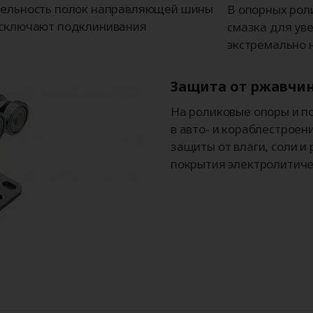
ллельность полок направляющей шины
В опорных рол
исключают подклинивания
смазка для ув
экстремально 
Защита от ржавчи
На роликовые опоры и п
в авто- и кораблестроен
защиты от влаги, соли и
покрытия электролитиче