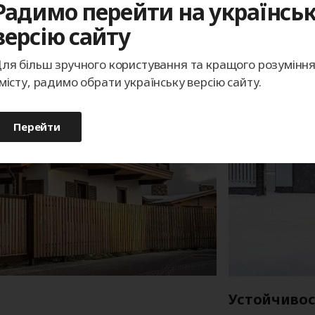
заусенцев на металле.
Радимо перейти на українсь
версію сайту
ля більш зручного користування та кращого розумінн
місту, радимо обрати українську версію сайту.
Перейти
Устойчивос