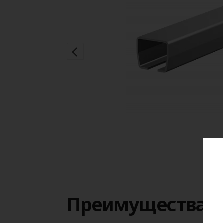
творки по заданной
Преимущества