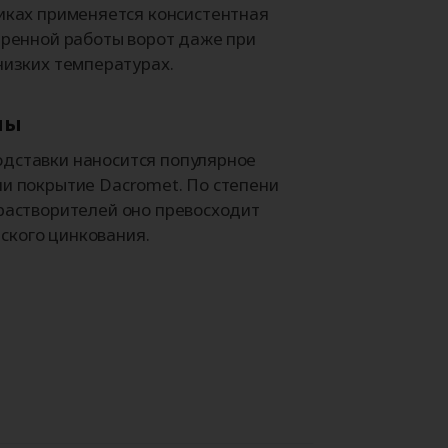
иках применяется консистентная
еренной работы ворот даже при
низких температурах.
ны
одставки наносится популярное
ии покрытие Dacromet. По степени
 растворителей оно превосходит
ского цинкования.