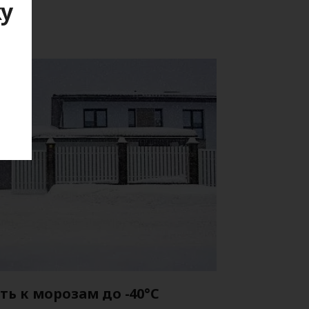
ку
я
ть к морозам до -40°C