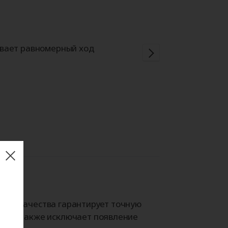
ивает равномерный ход
оль качества гарантирует точную
и, а также исключает появление