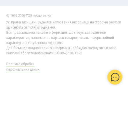
© 1996-2026 ТОВ «Алютех‑К»
Усі права захищені. Будь-яке копіювання інформації на сторонні ресурси
здійснюється після узгодження.
Вся представлена на сайті інформація, що стосується технічних
характеристик, наявності та вартості товарів, носить інформаційний
характер і не є публічною офертою.
Для більш докладної і точної інформації необхідно звернутися в офіс
компанії або зателефонувати +38 (067) 110-33-25.
Політика обробки
персональних даних