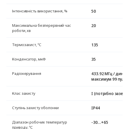
50
Інтенсивність використання, %
20
Максимальна безперервний час
роботи, хв
135
Термозахист, ºС
35
Конденсатор, мкФ
433.92 МГц / динам
Радіокерування
максимум 99 пульт
I (потрібно заземл
Клас захисту
IP44
Ступінь захисту оболонки
-30…+65
Діапазон робочих температур
приводу, ºС