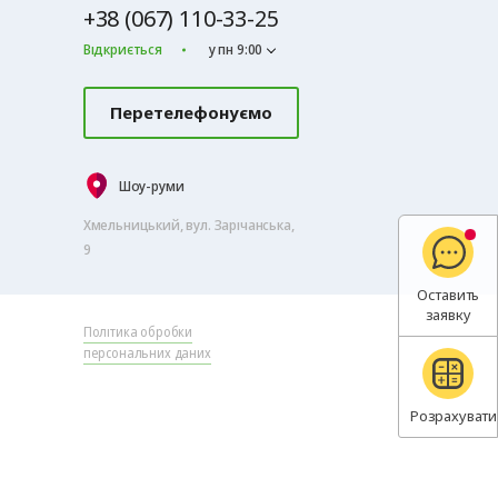
+38 (067) 110-33-25
Відкриється
у пн 9:00
Перетелефонуємо
Шоу-руми
Хмельницький, вул. Зарічанська,
9
Оставить
заявку
Політика обробки
персональних даних
Розрахувати