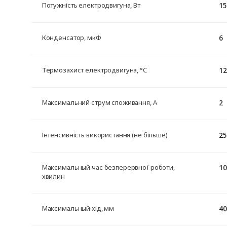
15
Потужність електродвигуна, Вт
6
Конденсатор, мкФ
12
Термозахист електродвигуна, °С
2
Максимальний струм споживання, А
25
Інтенсивність використання (не більше)
10
Максимальный час безперервної роботи,
хвилин
40
Максимальный хід, мм