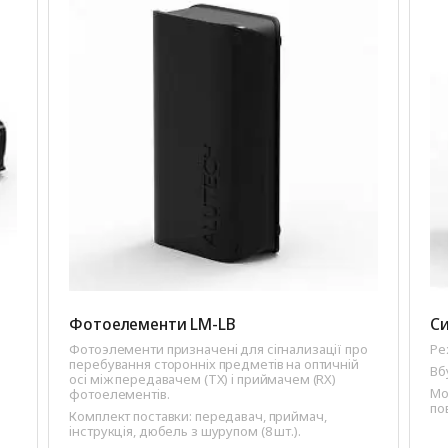
Фотоелементи LM-LB
Си
Фотоэлементи призначенi для сiгнализацiї про
Ре
перебування стороннiх предметiв на оптичнiй
Вб
осi мiж передавачем (ТХ) i приймачем (RX)
Мо
фотоелементiв.
по
Комплект поставки: передавач, приймач,
iнструкцiя, дюбель з шурупом (8 шт.).