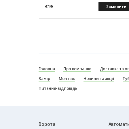
€19
Замовити
Головна
Про компанію
Доставка та о
Замір
Монтаж
Новини та акції
Пуб
Питання-відповідь
Ворота
Автомати