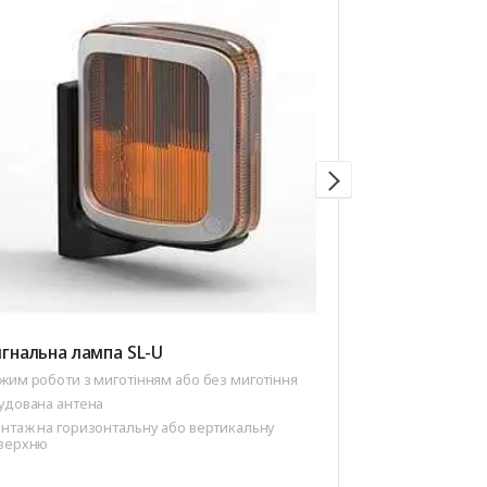
гнальна лампа SL-U
Пульт ДК AT-
жим роботи з миготінням або без миготіння
Кількість каналі
удована антена
Ресурс елемент
нтаж на горизонтальну або вертикальну
Код — динаміч
верхню
Ступінь захисту 