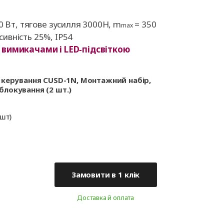
ні
Аксесуари для
іт
автоматики
0 Вт, тягове зусилля 3000Н, m
= 350
max
нсивність 25%, IP54
 вимикачами і LED‑підсвіткою
ок керування CUSD-1N, Монтажний набір,
зблокування (2 шт.)
 шт)
Замовити в 1 клік
Доставка й оплата