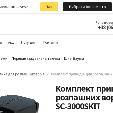
Так
Вибрати інше місто
Хмельницького?
Ролети, во
+38 (0
ки
Акції
Покупцю
Контакти
теми
Перевантажувальна техніка
Шлагбауми
ика для розпашних воріт
Комплект приводів для розпашних 
Комплект прив
розпашних вор
SC‑3000SKIT