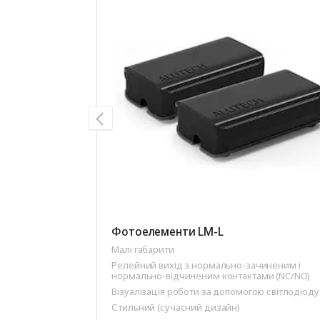
Фотоелементи LM-L
Малі габарити
Релейний вихід з нормально-зачиненим і
нормально-відчиненим контактами (NC/NO)
Візуалізація роботи за допомогою світлодіоду
Стильний (сучасний дизайн)