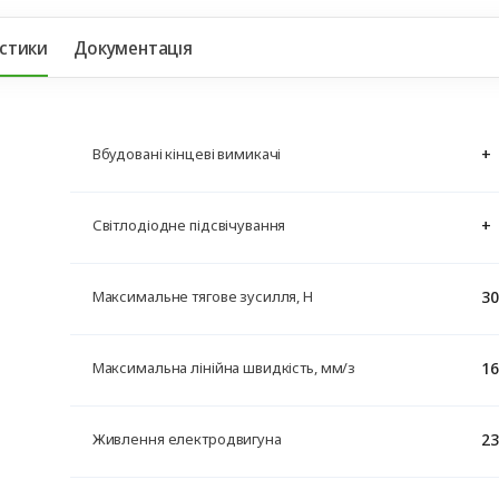
их воріт SCOPIO S SC‑3000SKIT
стики
Документація
+
Вбудовані кінцеві вимикачі
+
Світлодіодне підсвічування
30
Максимальне тягове зусилля, H
16
Максимальна лінійна швидкість, мм/з
23
Живлення електродвигуна