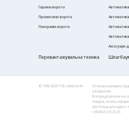
Гаражні ворота
Автоматика 
Промислові ворота
Автоматика
Панорамні ворота
Автоматика
Автоматика
Аксесуари 
Перевантажувальна техніка
Шлагбау
© 1996-2026 ТОВ «Алютех‑К»
Усі права захищені. Бу
узгодження.
Вся представлена на са
товарів, носить інформ
Для більш докладної і 
+38 (067) 110-33-25.