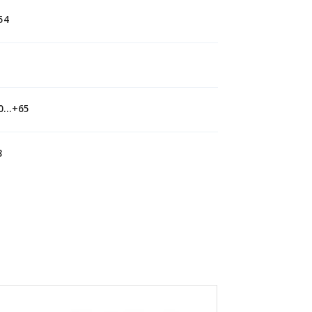
54
0...+65
8