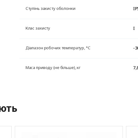
IP
Ступінь захисту оболонки
I
Клас захисту
-3
Діапазон робочих температур, °С
7,
Маса приводу (не більше), кг
ують