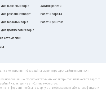
для відкатних воріт
Захисні ролети
 для розпашних воріт
Ролетні ворота
 для гаражних воріт
Ролетні решітки
 для промислових воріт
для автоматики
ми
дь-яке копіювання інформації на сторонні ресурси здійснюється після
йті інформація, що стосується технічних характеристик, наявності та вартості
аційний характер і не є публічною офертою.
точної інформації необхідно звернутися в офіс компанії або зателефонувати