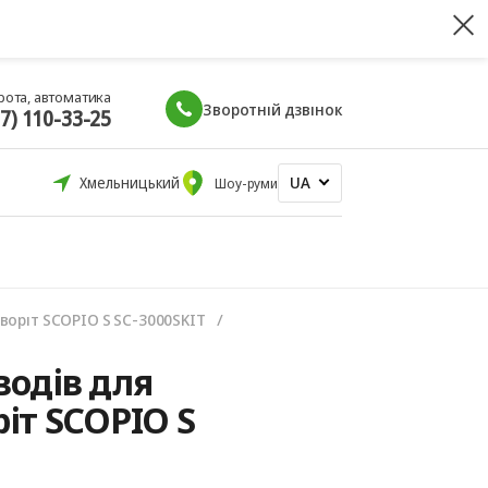
рота, автоматика
Зворотній дзвінок
67) 110-33-25
UA
Хмельницький
Шоу-руми
воріт SCOPIO S SC‑3000SKIT
одів для
іт SCOPIO S