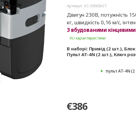
ворота
для
та
ри
Панорамні ворота
Автоматика для
Ролетні решітки
Перевантажувальні
Автоматика для
Перевантажуваль
Артикул: SC-3000SKIT
оріт
шелтери)
гаражних воріт
майданчики
промислових вор
тамбури
Двигун 230В, потужність 15
кг, швидкість 0,16 м/с, інте
З вбудованими кінцевими
Усі характеристики
В наборі: Привід (2 шт.), Бл
Пульт AT-4N (2 шт.), Ключ ро
пульт AT-4N (2
€386