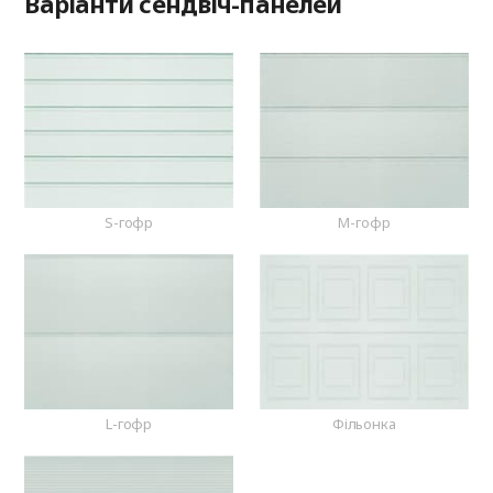
Варіанти сендвіч-панелей
S-гофр
M-гофр
L-гофр
Фільонка