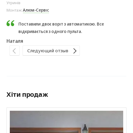
Угринів
с. 
Алюм-Сервіс
Монтаж:
Мо
Поставили двоє воріт з автоматикою. Все
відкривається з одного пульта.
Наталя
Ва
Следующий отзыв
Хіти продаж
С