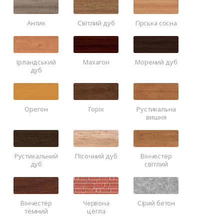
Антик
Світлий дуб
Гірська сосна
Ірландський
Махагон
Морений дуб
дуб
Орегон
Горіх
Рустикальна
вишня
Рустикальний
Пісочний дуб
Вінчестер
дуб
світлий
Вінчестер
Червона
Сірий бетон
темний
цегла