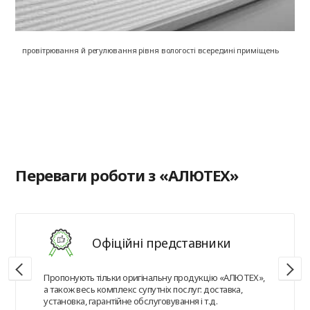
провітрювання й регулювання рівня вологості всередині приміщень
на
в
Переваги роботи з «АЛЮТЕХ»
Офіційні представники
Пропонують тільки оригінальну продукцію «АЛЮТЕХ»,
а також весь комплекс супутніх послуг: доставка,
установка, гарантійне обслуговування і т.д.