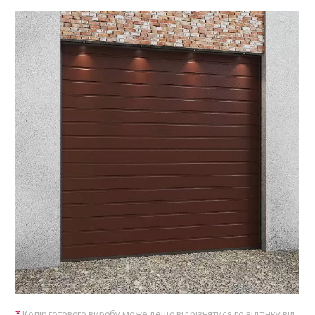
Колір готового виробу може дещо відрізнятися по відтінку від