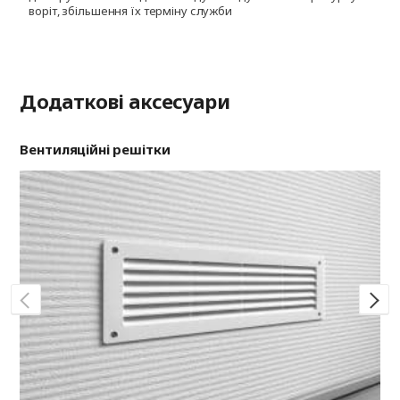
воріт, збільшення їх терміну служби
і
ф
Додаткові аксесуари
Вентиляційні решітки
Ри