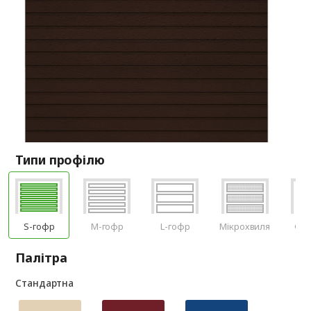
Типи профілю
S-гофр
M-гофр
L-гофр
Мікрохвиля
Філ
Палітра
Стандартна