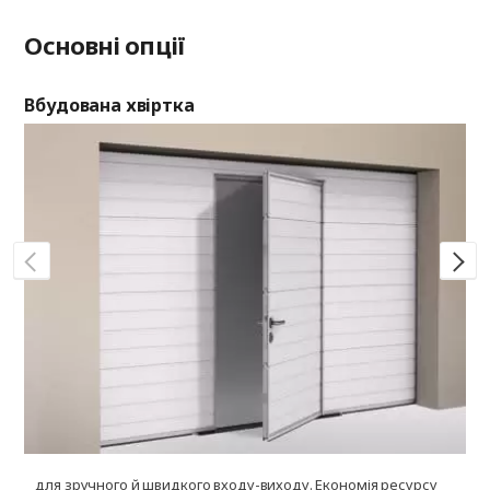
Основні опції
Вбудована хвіртка
Ві
для зручного й швидкого входу-виходу. Економія ресурсу
д