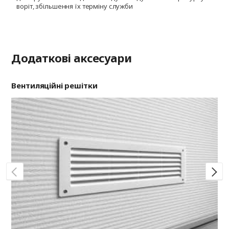
воріт, збільшення їх терміну служби
і
ф
Додаткові аксесуари
Вентиляційні решітки
Ри