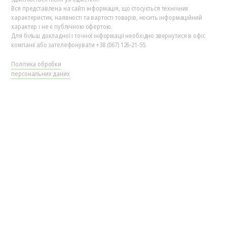
Вся представлена на сайті інформація, що стосується технічних
характеристик, наявності та вартості товарів, носить інформаційний
характер і не є публічною офертою.
Для більш докладної і точної інформації необхідно звернутися в офіс
компанії або зателефонувати +38 (067) 126-21-55.
Політика обробки
персональних даних