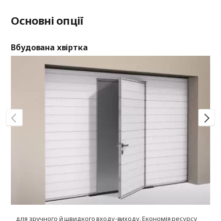
Основні опції
Вбудована хвіртка
Ві
для зручного й швидкого входу-виходу. Економія ресурсу
д