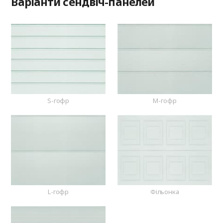
Варіанти сендвіч-панелей
S-гофр
M-гофр
L-гофр
Фільонка