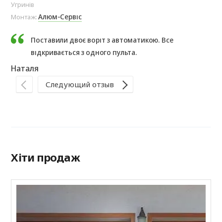
Угринів
с. 
Алюм-Сервіс
Монтаж:
Мо
Поставили двоє воріт з автоматикою. Все
відкривається з одного пульта.
Наталя
Ва
Следующий отзыв
Хіти продаж
С