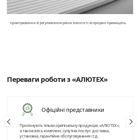
провітрювання й регулювання рівня вологості всередині приміщень
на
в
Переваги роботи з «АЛЮТЕХ»
Офіційні представники
Пропонують тільки оригінальну продукцію «АЛЮТЕХ»,
а також весь комплекс супутніх послуг: доставка,
установка, гарантійне обслуговування і т.д.