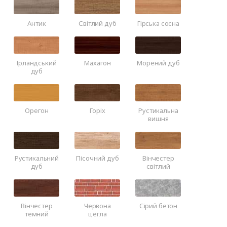
Антик
Світлий дуб
Гірська сосна
Ірландський
Махагон
Морений дуб
дуб
Орегон
Горіх
Рустикальна
вишня
Рустикальний
Пісочний дуб
Вінчестер
дуб
світлий
Вінчестер
Червона
Сірий бетон
темний
цегла