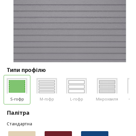
Типи профілю
S-гофр
M-гофр
L-гофр
Мікрохвиля
Філ
Палітра
Стандартна