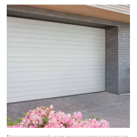
Колір готового виробу може дещо відрізнятися по відтінку від