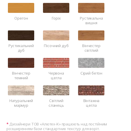
Орегон
Горіх
Рустикальна
вишня
Рустикальний
Пісочний дуб
Вінчестер
дуб
світлий
Вінчестер
Червона
Сірий бетон
темний
цегла
Натуральний
Світлий
Вінтажна
мармур
сланець
цегла
Дизайнери ТОВ «Алютех‑К» працюють над постійним
розширенням бази стандартних текстур для воріт.