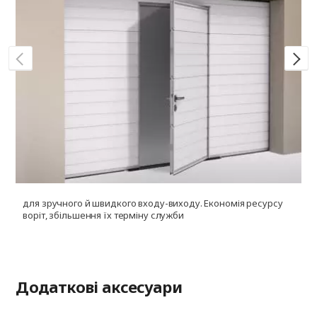
для зручного й швидкого входу-виходу. Економія ресурсу
д
воріт, збільшення їх терміну служби
і
ф
Додаткові аксесуари