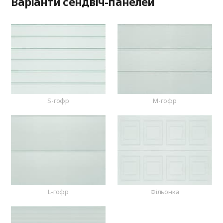
Варіанти сендвіч-панелей
S-гофр
M-гофр
L-гофр
Фільонка