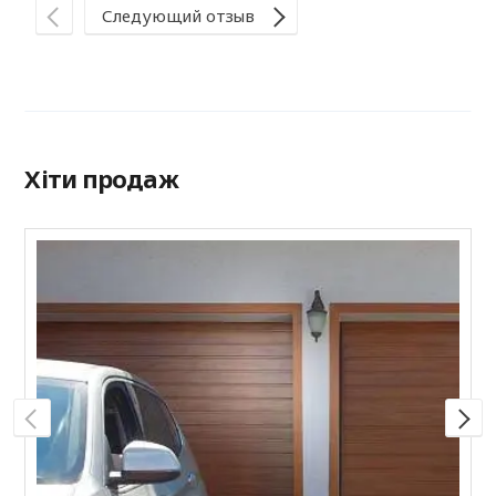
Ва
Следующий отзыв
Хіти продаж
С
R
к