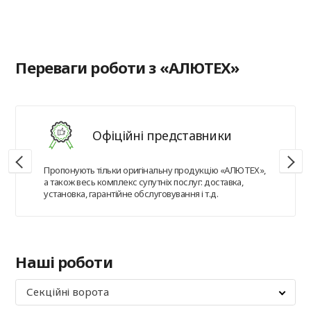
в
Переваги роботи з «АЛЮТЕХ»
Офіційні представники
Пропонують тільки оригінальну продукцію «АЛЮТЕХ»,
а також весь комплекс супутніх послуг: доставка,
установка, гарантійне обслуговування і т.д.
Наші роботи
Секційні ворота