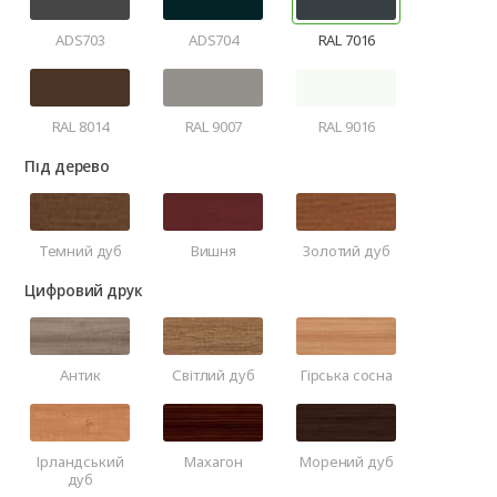
ADS703
ADS704
RAL 7016
RAL 8014
RAL 9007
RAL 9016
Під дерево
Темний дуб
Вишня
Золотий дуб
Цифровий друк
Антик
Світлий дуб
Гірська сосна
Ірландський
Махагон
Морений дуб
дуб