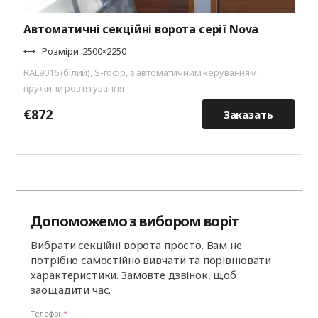
Автоматичні секційні ворота серії Nova
Розміри: 2500×2250
RAL9016 (білий), S-гофр, з автоматичним керуванням,
пружини розтягування
€872
€
Заказать
Допоможемо з вибором воріт
Вибрати секційні ворота просто. Вам не
потрібно самостійно вивчати та порівнювати
характеристики. Замовте дзвінок, щоб
заощадити час.
Телефон