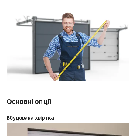
Основні опції
Вбудована хвіртка
Ві