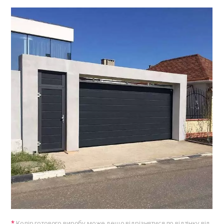
Колір готового виробу може дещо відрізнятися по відтінку від