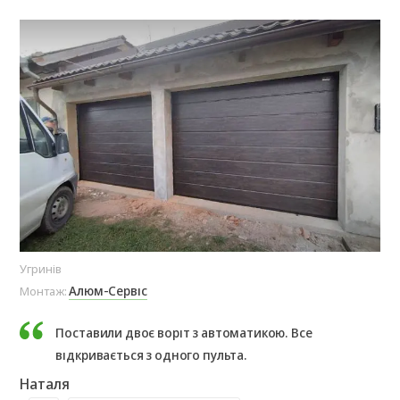
Угринів
с. 
Алюм-Сервіс
Монтаж:
Мо
Поставили двоє воріт з автоматикою. Все
відкривається з одного пульта.
Наталя