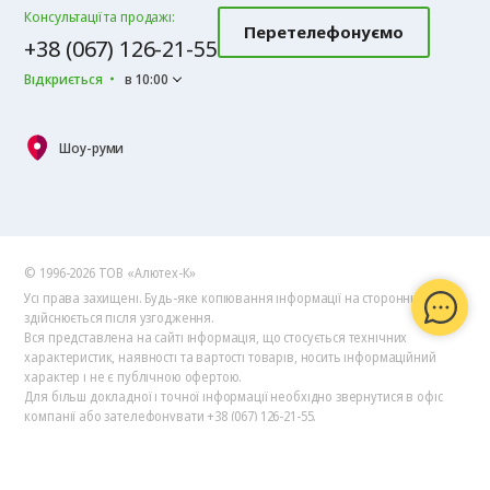
Консультації та продажі:
Перетелефонуємо
+38 (067) 126-21-55
Відкриється
в 10:00
Шоу-руми
© 1996-2026 ТОВ «Алютех‑К»
Усі права захищені. Будь-яке копіювання інформації на сторонні ресурси
здійснюється після узгодження.
Вся представлена на сайті інформація, що стосується технічних
характеристик, наявності та вартості товарів, носить інформаційний
характер і не є публічною офертою.
Для більш докладної і точної інформації необхідно звернутися в офіс
компанії або зателефонувати +38 (067) 126-21-55.
Політика обробки
персональних даних