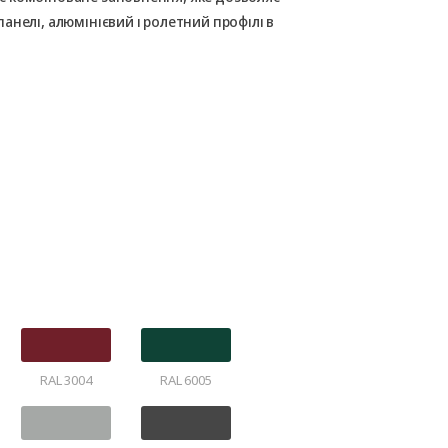
нелі, алюмінієвий і ролетний профілі в
RAL 3004
RAL 6005