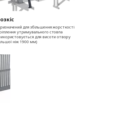
озкіс
ризначений для збільшення жорсткості
ріплення утримувального стовпа
використовується для висоти отвору
ільшої ніж 1900 мм)