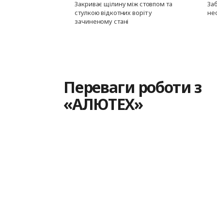
Закриває щілину між стовпом та
За
стулкою відкотних воріт у
нео
зачиненому стані
Переваги роботи з
«АЛЮТЕХ»