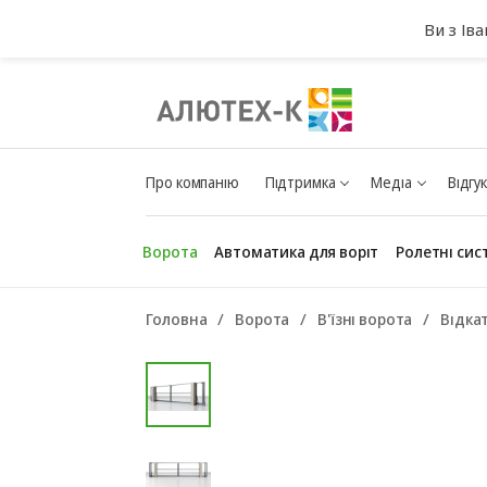
Ви з Ів
Про компанію
Підтримка
Медіа
Відгу
Ворота
Автоматика для воріт
Ролетні сис
Головна
Ворота
В'їзні ворота
Відка
Гаражні ворота