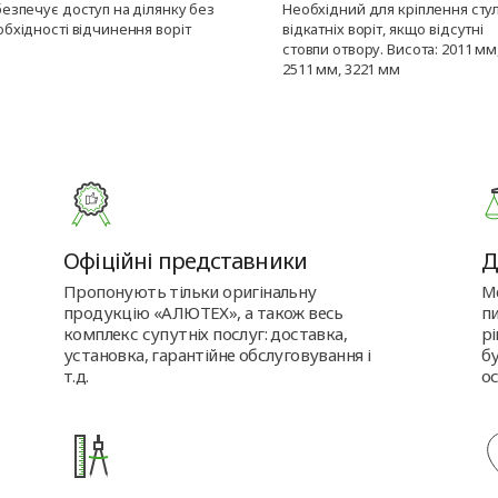
безпечує доступ на ділянку без
Необхідний для кріплення сту
бхідності відчинення воріт
відкатніх воріт, якщо відсутні
стовпи отвору. Висота: 2011 мм
2511 мм, 3221 мм
Офіційні представники
Д
Пропонують тільки оригінальну
М
продукцію «АЛЮТЕХ», а також весь
пи
комплекс супутніх послуг: доставка,
р
установка, гарантійне обслуговування і
бу
т.д.
ос