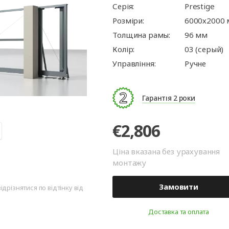
ворота
для
та
ри
Автоматика для
Ролетні решітки
Перевантажувальні
Автоматика для
Перевантажуваль
Серія:
Prestige
оріт
шелтери)
гаражних воріт
майданчики
промислових вор
тамбури
Розміри:
6000х2000
Толщина рамы:
96 мм
Колір:
03 (серый)
Управління:
Ручне
Гарантія 2 роки
€2,806
Ціна вказана без урахування
монтажу
Замовити
дрізнятися по відтінку від
Доставка та оплата