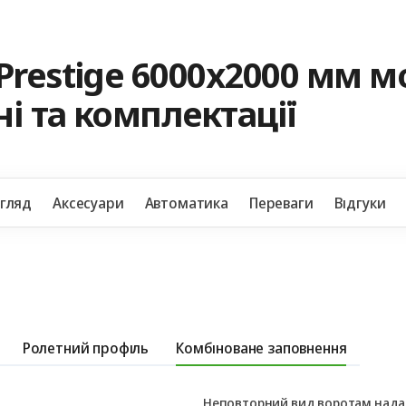
Prestige 6000х2000 мм 
і та комплектації
игляд
Aксесуари
Автоматика
Переваги
Відгуки
Ролетний профіль
Комбіноване заповнення
Неповторний вид воротам надає