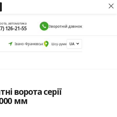
рота, автоматика
Зворотній дзвінок
67) 126-21-55
UA
Івано-Франківськ
Шоу-руми
тні ворота серії
2000 мм