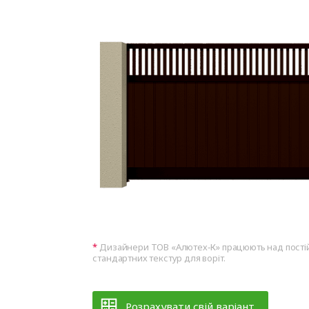
Дизайнери ТОВ «Алютех‑К» працюють над пост
стандартних текстур для воріт.
Розрахувати свій варіант