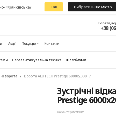
Так
Вибрати інше місто
ано-Франківська?
Ролети, во
+38 (0
ки
Акції
Покупцю
Контакти
теми
Перевантажувальна техніка
Шлагбауми
тні ворота
Ворота ALUTECH Prestige 6000х2000
Панорамні ворота
Зустрічні відка
Prestige 6000х
Характеристики: