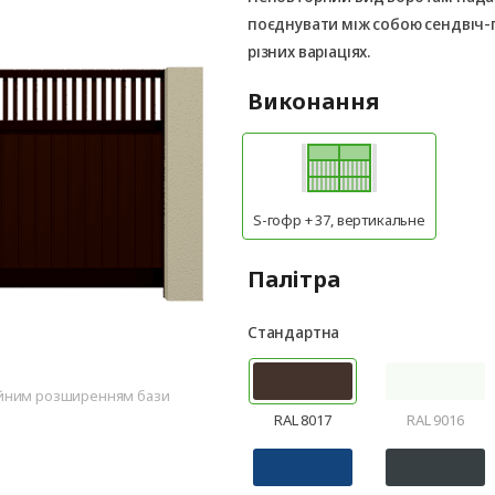
поєднувати між собою сендвіч-па
різних варіаціях.
Виконання
S-гофр + 37, вертикальне
Палітра
Стандартна
ійним розширенням бази
RAL 8017
RAL 9016