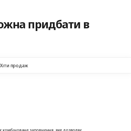
можна придбати в
+38
Хіти продаж
 комбіноване заповнення, яке дозволяє