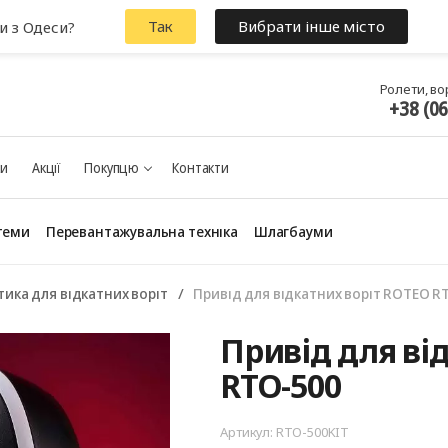
Так
Вибрати інше місто
и з Одеси?
Ролети, во
+38 (0
ки
Акції
Покупцю
Контакти
теми
Перевантажувальна техніка
Шлагбауми
ика для відкатних воріт
Привід для відкатних воріт ROTEO R
Привід для ві
RTO-500
Артикул: RTO-500KIT