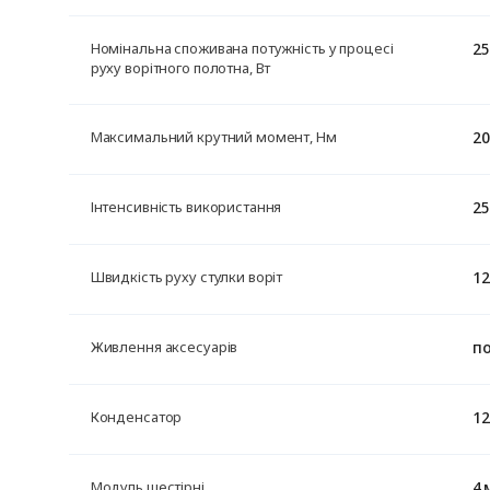
25
Номінальна споживана потужність у процесі
руху ворітного полотна, Вт
20
Максимальний крутний момент, Нм
2
Інтенсивність використання
12
Швидкість руху стулки воріт
по
Живлення аксесуарів
12
Конденсатор
4 
Модуль шестірні