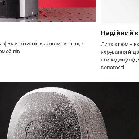
Надійний к
ахівці італійської компанії, що
Лита алюмінієв
омобілів
керування й дв
всередину під 
вологості