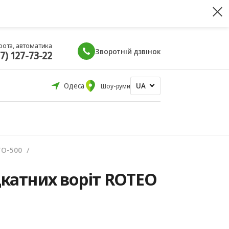
рота, автоматика
Зворотній дзвінок
67) 127-73-22
UA
Одеса
Шоу-руми
TO-500
дкатних воріт ROTEO