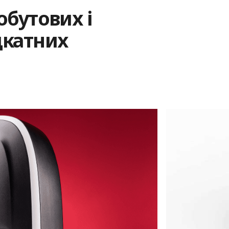
обутових і
дкатних