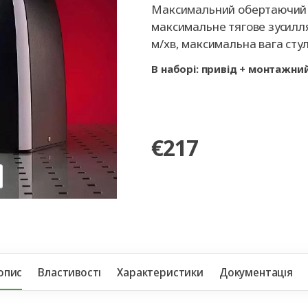
ворота
для
та
ри
Панорамні ворота
Автоматика для
Ролетні решітки
Перевантажувальні
Автоматика для
Перевантажуваль
Максимальний обертаючий м
оріт
шелтери)
гаражних воріт
майданчики
промислових вор
тамбури
максимальне тягове зусилля
м/хв, максимальна вага стул
В наборі: привід + монтажни
€217
TEO RTO-500
опис
Властивості
Характеристики
Документація