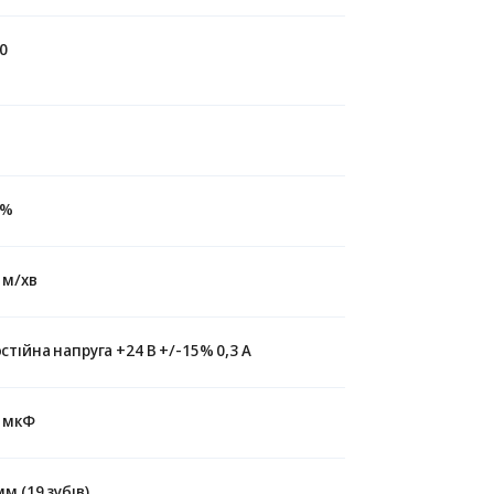
0
5%
 м/хв
стійна напруга +24 В +/-15% 0,3 А
 мкФ
мм (19 зубів)