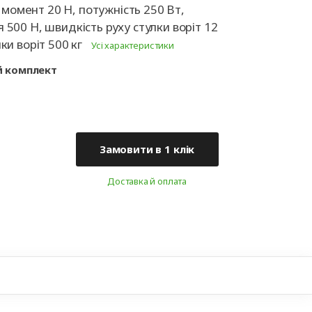
ні
Аксесуари для
омент 20 H, потужність 250 Вт,
іт
автоматики
 500 Н, швидкість руху стулки воріт 12
ки воріт 500 кг
Усі характеристики
й комплект
Замовити в 1 клік
Доставка й оплата
+38