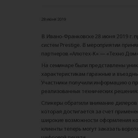
Гаражные ворота
Автоматика для
Рольставни
Уравнительные
Промышленн
Автоматика 
Роллетные в
Герметизато
откатных ворот
платформы
ворота
распашных в
проема (док
Секционные ворота
Рольставни на окна
(доклевеллеры)
28 июня 2019
Роллетные ворота
Рольставни на двери
Рольставни на балкон
В Ивано-Франковске 28 июня 2019 г.
систем Prestige. В мероприятии прин
Калькулятор продукции
партнеров «Алютех-К» — «Техно Дом»,
Калькулятор продукции
АЛЮТЕХ
Калькулятор продукции
АЛЮТЕХ
АЛЮТЕХ
Калькулятор продукции
На семинаре были представлены уник
АЛЮТЕХ
характеристикам гаражные и въездны
Участники получили информацию о пр
реализованных технических решениях
Спикеры обратили внимание дилеров н
которая достигается за счет примене
широкие возможности оформления ко
клиенты теперь могут заказать воро
цифровой печати.