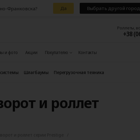
Да
Выбрать другой город
ано-Франковска?
Роллеты, в
+38 (0
ы и фото
Акции
Покупателю
Контакты
 системы
Шлагбаумы
Перегрузочная техника
ворот и роллет
ворот и роллет серии Prestige