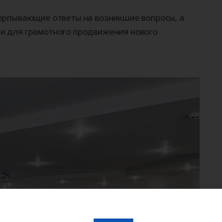
ерпывающие ответы на возникшие вопросы, а
и для грамотного продвижения нового