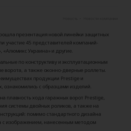
ые
для
орота
ры
Панорамные ворота
Автоматика для
Роллетные решетки
Перегрузочные
Автоматика для
Перегрузочные
орот
шелтеры)
гаражных ворот
площадки
промышленных 
тамбуры
Новость
Новости компании
 прошла презентация новой линейки защитных
яли участие 45 представителей компаний-
 «Алюмикс Украина» и другие.
альные по конструктиву и эксплуатационным
е ворота, а также оконно-дверные роллеты.
еимуществах продукции Prestige и
, ознакомились с образцами изделий.
а плавность хода гаражных ворот Prestige,
ния системы двойных роликов, а также на
нструкций: помимо стандартного дизайна
та с изображением, нанесенным методом