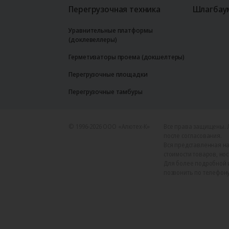
Перегрузочная техника
Шлагбау
Уравнительные платформы
(доклевеллеры)
Герметизаторы проема (докшелтеры)
Перегрузочные площадки
Перегрузочные тамбуры
© 1996-2026 ООО «Алютех‑К»
Все права защищены. 
после согласования.
Вся представленная на
стоимости товаров, но
Для более подробной 
позвонить по телефону +