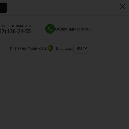
орота, автоматика
Обратный звонок
67) 126-21-55
RU
Ивано-Франковск
Шоу-румы