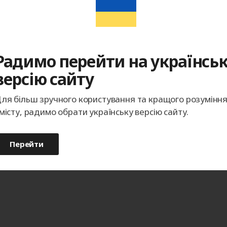
Радимо перейти на українсь
версію сайту
ля більш зручного користування та кращого розумінн
місту, радимо обрати українську версію сайту.
Перейти