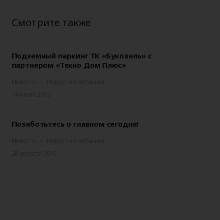
Аксессуары для
ворот
автоматики
Смотрите также
Подземный паркинг ТК «Буковель» с
партнером «Техно Дом Плюс»
Новость
Новости компании
14 июля 2019
Позаботьтесь о главном сегодня!
Новость
Новости компании
28 августа 2019