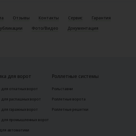
та
Отзывы
Контакты
Сервис
Гарантия
убликации
Фото/Видео
Документация
ка для ворот
Роллетные системы
 для откатных ворот
Рольставни
 для распашных ворот
Роллетные ворота
 для гаражных ворот
Роллетные решетки
 для промышленных ворот
 для автоматики