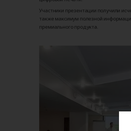
Участники презентации получили исч
также максимум полезной информаци
премиального продукта.