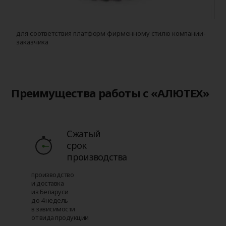
для соответствия платформ фирменному стилю компании-
д
заказчика
и
с
Преимущества работы с «АЛЮТЕХ»
Сжатый
срок
производства
производство
и доставка
из Беларуси
до 4 недель
в зависимости
от вида продукции