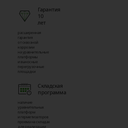
Гарантия
10
лет
расширенная
гарантия
от сквозной
коррозии
на уравнительные
платформы
и выносные
перегрузочные
площадки
Складская
программа
наличие
уравнительных
платформ
и герметизаторов
проема на складах
для реализации