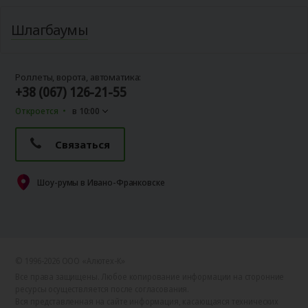
Шлагбаумы
Роллеты, ворота, автоматика:
+38 (067) 126-21-55
Откроется
в 10:00
Связаться
Шоу-румы в Ивано-Франковске
© 1996-2026 ООО «Алютех‑К»
Все права защищены. Любое копирование информации на сторонние
ресурсы осуществляется после согласования.
Вся представленная на сайте информация, касающаяся технических