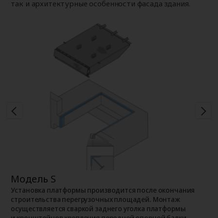
так и архитектурные особенности фасада здания.
Модель S
М
Установка платформы производится после окончания
П
строительства перегрузочных площадей. Монтаж
р
осуществляется сваркой заднего уголка платформы
ж
и кронштейнов крепления передней опорной балки
к