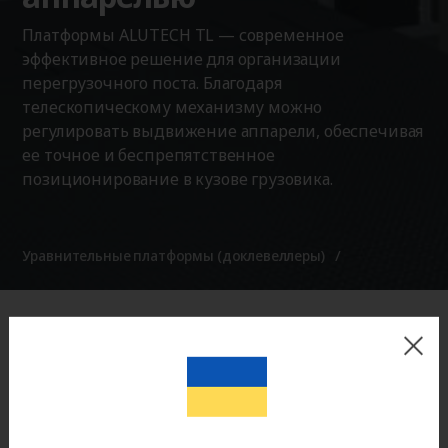
Платформы ALUTECH TL — современное
эффективное решение для организации
перегрузочного поста. Благодаря
телескопическому механизму можно
регулировать выдвижение аппарели, обеспечивая
ее точное и беспрепятственное
позиционирование в кузове грузовика.
Уравнительные платформы (доклевеллеры)
Оригинальная продукция