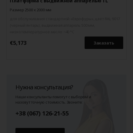
Платформа с выдвижной аппарелью TL
Размер 2500 х 2000 мм
для обслуживания стандартной «Еврофуры», цвет RAL 9017
(черный янтарь), выдвижная аппарель 500 мм,
низкотемпературное масло −40 °C
€5,173
€
Заказать
Нужна консультация?
Наши консультанты помогут с выбором и
назовут точную стоимость. Звоните:
+38 (067) 126-21-55