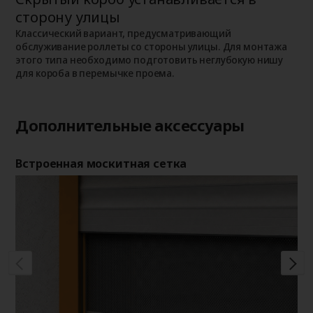
сторону улицы
К
о
о
Классический вариант, предусматривающий
п
обслуживание роллеты со стороны улицы. Для монтажа
этого типа необходимо подготовить неглубокую нишу
для короба в перемычке проема.
Дополнительные аксессуары
Встроенная москитная сетка
Де