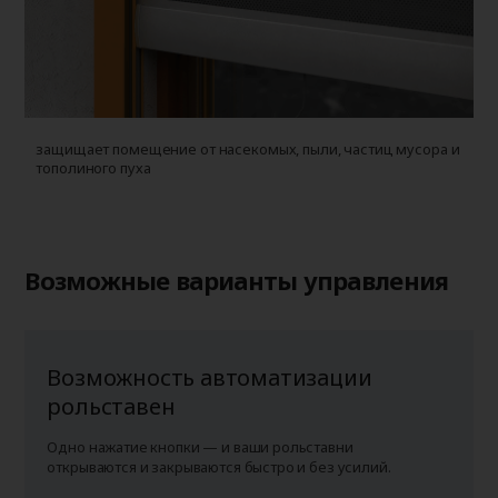
защищает помещение от насекомых, пыли, частиц мусора и
у
тополиного пуха
г
п
Возможные варианты управления
Возможность автоматизации
рольставен
Одно нажатие кнопки — и ваши рольставни
открываются и закрываются быстро и без усилий.