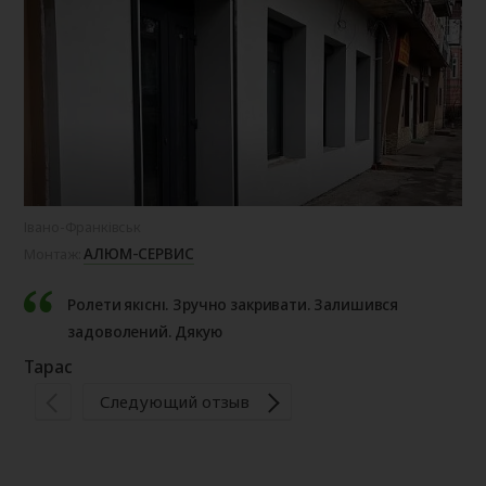
Івано-Франківськ
Де
АЛЮМ-СЕРВИС
Монтаж:
Мо
Ролети якісні. Зручно закривати. Залишився
задоволений. Дякую
Тарас
На
Следующий отзыв