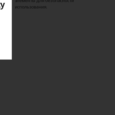
элементы для безопасности
ку
использования.
я