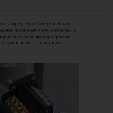
+38
нных ворот
серии Targo с внешним
ощные, надежные и функциональные
ации промышленных ворот разной
интенсивностью эксплуатации.