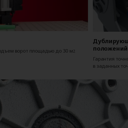
Дублирующ
положений
одъем ворот площадью до 30 м
2
Гарантия точн
в заданных точ