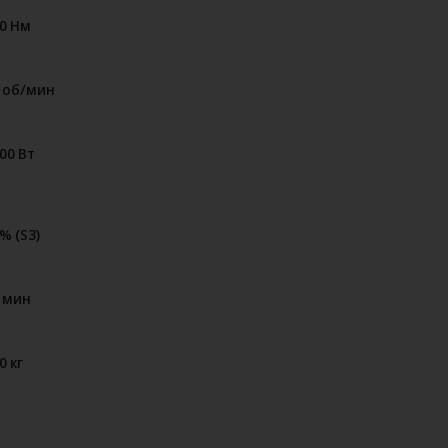
0 Нм
 об/мин
00 Вт
% (S3)
 мин
0 кг