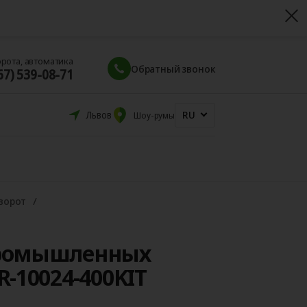
орота, автоматика
Обратный звонок
67) 539-08-71
RU
Львов
Шоу-румы
ворот
промышленных
R-10024-400KIT