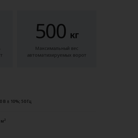
500
кг
ь
Максимальный вес
от
автоматизируемых ворот
0 В ± 10%; 50 Гц
 м²