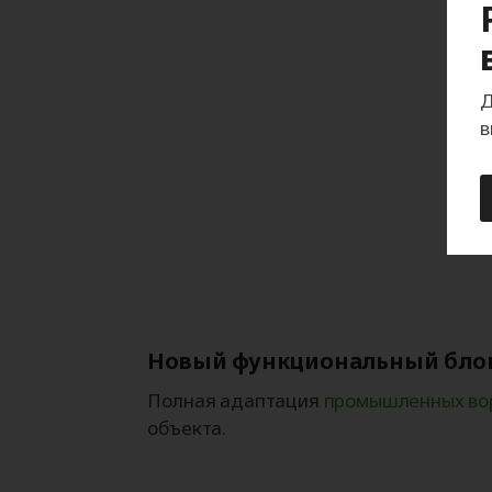
Д
в
Новый функциональный бло
Полная адаптация
промышленных во
объекта.