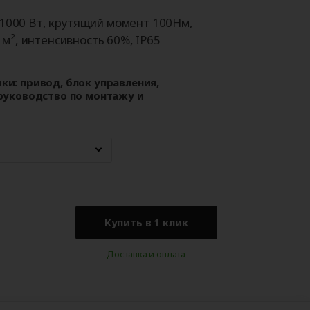
Аксессуары для
ворот
автоматики
1000 Вт, крутящий момент 100Нм,
 м², интенсивность 60%, IP65
ки: привод, блок управления,
 руководство по монтажу и
Купить в 1 клик
Доставка и оплата