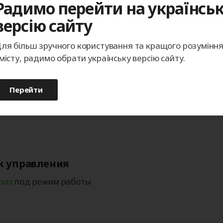
Радимо перейти на українсь
версію сайту
ля більш зручного користування та кращого розумінн
місту, радимо обрати українську версію сайту.
Перейти
к управления
рот
под режим работы