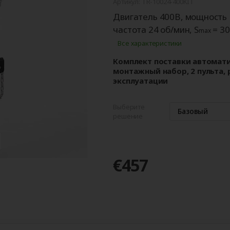
Артикул: TR-10024-400KIT
ые
для
орота
ры
Панорамные ворота
Автоматика для
Роллетные решетки
Перегрузочные
Автоматика для
Перегрузочные
орот
шелтеры)
гаражных ворот
площадки
промышленных 
тамбуры
Двигатель 400В, мощность 
частота 24 об/мин, S
= 30
max
Все характеристики
Комплект поставки автомати
монтажный набор, 2 пульта,
эксплуатации
Выберите
Базовый
решение
€457