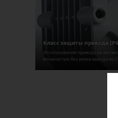
Класс защиты привода IP6
Использование привода на автом
влажностью без риска выхода из с