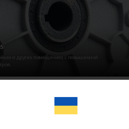
5
ойках и других помещениях с повышенной
троя.