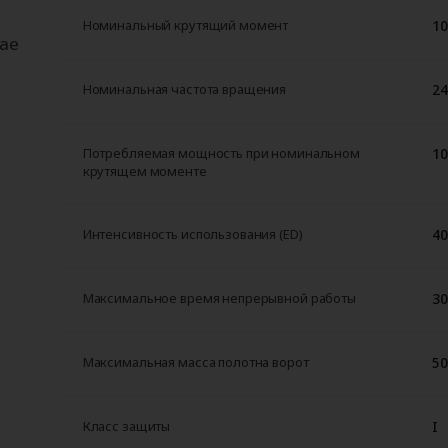
10
Номинальный крутящий момент
чае
24
Номинальная частота вращения
10
Потребляемая мощность при номинальном
крутящем моменте
40
Интенсивность использования (ED)
30
Максимальное время непрерывной работы
50
Максимальная масса полотна ворот
I
Класс защиты