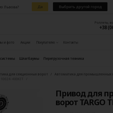
Да
Выбрать другой город
из Львова?
Роллеты, в
+38 (0
ы и фото
Акции
Покупателю
Контакты
 системы
Шлагбаумы
Перегрузочная техника
тика для секционных ворот
Автоматика для промышленных 
10024-400KIT
Привод для 
ворот TARGO T