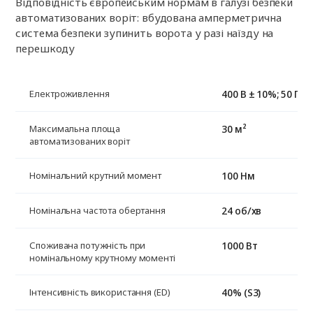
Відповідність європейським нормам в галузі безпеки
автоматизованих воріт: вбудована амперметрична
система безпеки зупинить ворота у разі наїзду на
перешкоду
400 В ± 10%; 50 Гц
Електроживлення
30 м²
Максимальна площа
автоматизованих воріт
100 Нм
Номінальний крутний момент
24 об/хв
Номінальна частота обертання
1000 Вт
Споживана потужність при
номінальному крутному моменті
40% (S3)
Інтенсивність використання (ED)