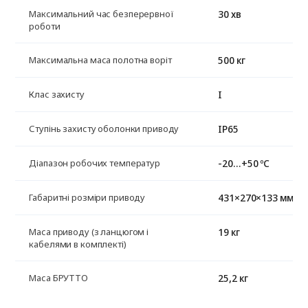
30 хв
Максимальний час безперервної
роботи
500 кг
Максимальна маса полотна воріт
I
Клас захисту
IP65
Ступінь захисту оболонки приводу
-20…+50 ºС
Діапазон робочих температур
431×270×133 мм
Габаритні розміри приводу
19 кг
Маса приводу (з ланцюгом і
кабелями в комплекті)
25,2 кг
Маса БРУТТО