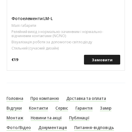
Фотоелементи LM-L
Малі габарити
Релейний вихід з нормально-зачиненим і нормально-
відчиненим контактами (NC/NO)
Візуалізація роботи за допомогою світлодіоду
Стильний (сучасний дизайн)
€19
Замовити
Головна
Про компанію
Доставка та оплата
Відгуки
Контакти
Сервіс
Гарантія
Замір
Монтаж
Новини та акції
Публікації
Фото/Відео
Документація
Питання-відповідь