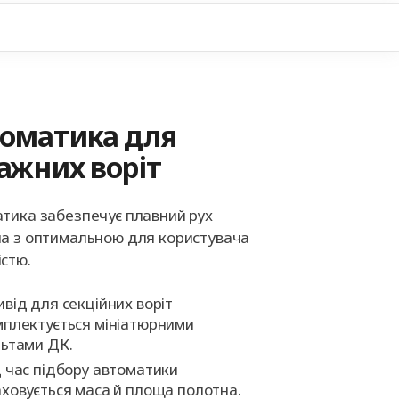
+38
оматика для
ажних воріт
тика забезпечує плавний рух
а з оптимальною для користувача
стю.
від для секційних воріт
мплектується мініатюрними
льтами ДК.
 час підбору автоматики
ховується маса й площа полотна.