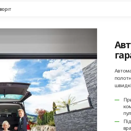
воріт
Авт
гар
Автома
полотн
швидкі
При
ко
пу
Під
вра