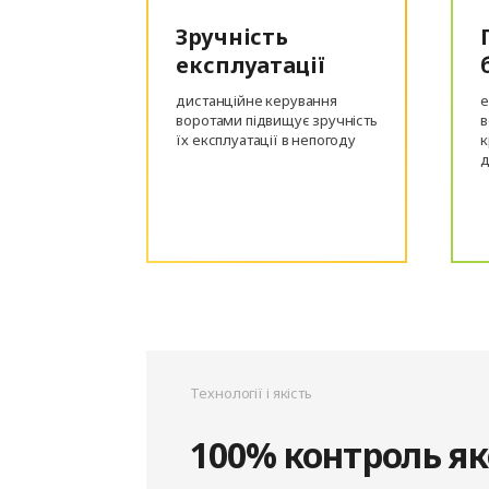
Зручність
експлуатації
дистанційне керування
е
воротами підвищує зручність
в
їх експлуатації в непогоду
к
д
Технології і якість
100% контроль як