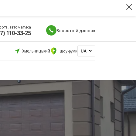
рота, автоматика
Зворотній дзвінок
67) 110-33-25
UA
Хмельницький
Шоу-руми