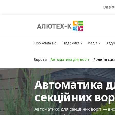
Ви з 
Про компанію
Підтримка
Медіа
Відгу
Ворота
Автоматика для воріт
Ролетні сис
Автоматика д
секційних вор
Автоматика для секційних воріт — ви