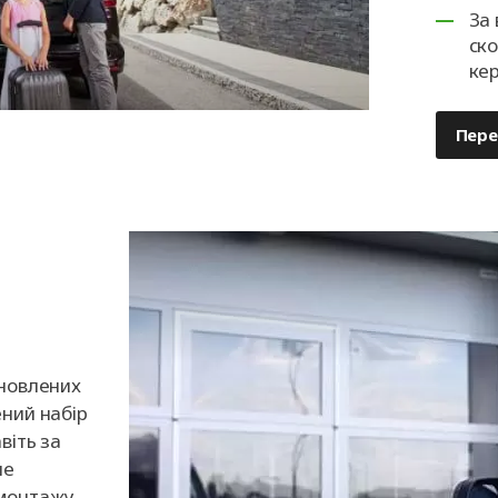
За 
ск
ке
Пере
ановлених
ений набір
віть за
не
емонтажу