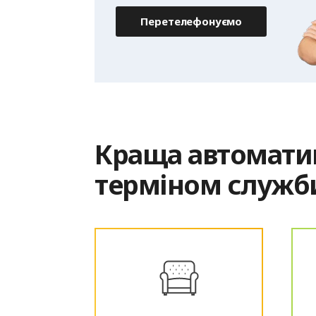
Перетелефонуємо
Краща автоматик
терміном служб