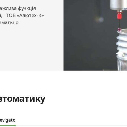
важлива функція
і, і ТОВ «Алютех‑К»
симально
автоматику
evigato