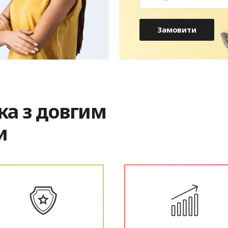
Замовити
а з довгим
и