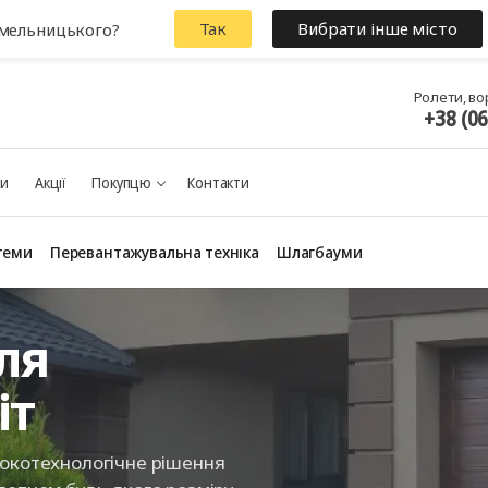
Так
Вибрати інше місто
Хмельницького?
Ролети, во
+38 (0
ки
Акції
Покупцю
Контакти
теми
Перевантажувальна техніка
Шлагбауми
ля
іт
сокотехнологічне рішення