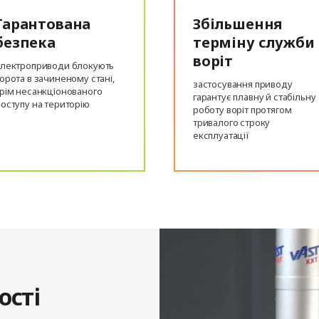
Гарантована
Збільшення
безпека
терміну служби
воріт
лектроприводи блокують
орота в зачиненому стані,
застосування приводу
рім несанкціонованого
гарантує плавну й стабільну
оступу на територію
роботу воріт протягом
тривалого строку
експлуатації
ості