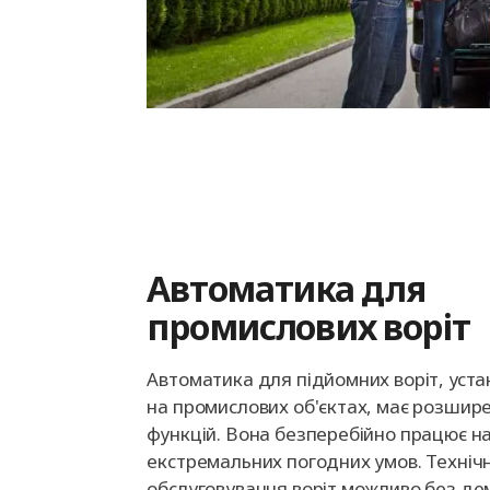
Автоматика для
промислових воріт
Автоматика для підйомних воріт, уст
на промислових об'єктах, має розшир
функцій. Вона безперебійно працює на
екстремальних погодних умов. Техніч
обслуговування воріт можливо без д