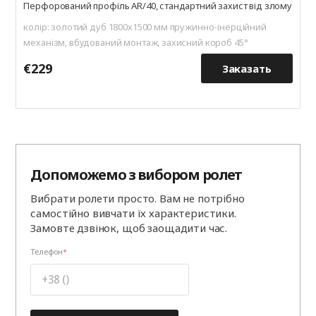
Перфорований профіль AR/40, стандартний захист від злому
колір: золотий дуб 1800х1500 мм пружинно-інерційний
механізм, вбудований монтаж, захисний короб 45°
€229
€
Заказать
Допоможемо з вибором ролет
Вибрати ролети просто. Вам не потрібно
самостійно вивчати їх характеристики.
Замовте дзвінок, щоб заощадити час.
Телефон