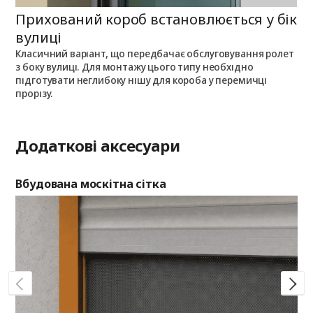
Прихований короб встановлюється у бік
П
вулиці
Класичний варіант, що передбачає обслуговування ролет
П
з боку вулиці. Для монтажу цього типу необхідно
п
з
підготувати неглибоку нішу для короба у перемичці
о
прорізу.
Додаткові аксесуари
Вбудована москітна сітка
Де