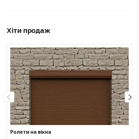
Хіти продаж
Р
П
к
а
к
Ролети на вікна