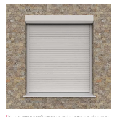
Колір готового виробу може дещо відрізнятися по відтінку від