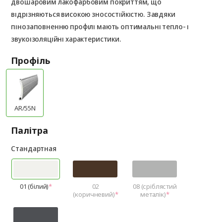
двошаровим лакофарбовим покриттям, що
відрізняються високою зносостійкістю. Завдяки
пінозаповненню профілі мають оптимальні тепло- і
звукоізоляційні характеристики.
Профіль
AR/55N
Палітра
Стандартная
01 (білий)
02
08 (сріблястий
(коричневий)
металік)