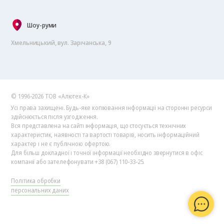
Шоу-руми
Хмельницький, вул. Зарічанська, 9
© 1996-2026 ТОВ «Алютех‑К»
Усі права захищені. Будь-яке копіювання інформації на сторонні ресурси
здійснюється після узгодження.
Вся представлена на сайті інформація, що стосується технічних
характеристик, наявності та вартості товарів, носить інформаційний
характер і не є публічною офертою.
Для більш докладної і точної інформації необхідно звернутися в офіс
компанії або зателефонувати +38 (067) 110-33-25.
Політика обробки
персональних даних