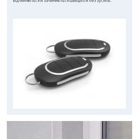
відчиняються й зачиняються швидко й без зусиль.