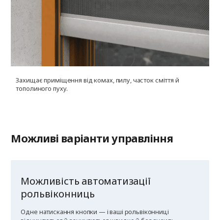
Захищає приміщення від комах, пилу, часток сміття й
У
тополиного пуху.
г
к
Можливі варіанти управління
Можливість автоматизації
рольвіконниць
Одне натискання кнопки — і ваші рольвіконниці