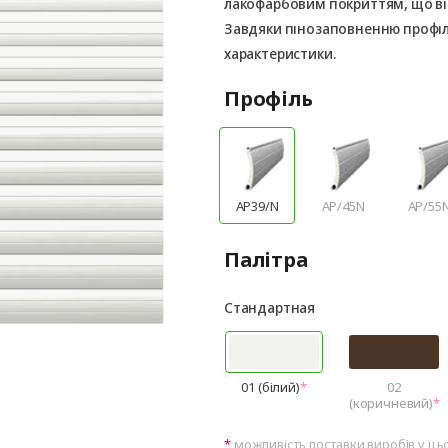
лакофарбовим покриттям, що ві
Завдяки пінозаповненню профілі
характеристики.
Профіль
AP39/N
AP/45N
AP/55
Палітра
Стандартная
01 (білий)
02
(коричневий)
можливість поставки виробів у ць