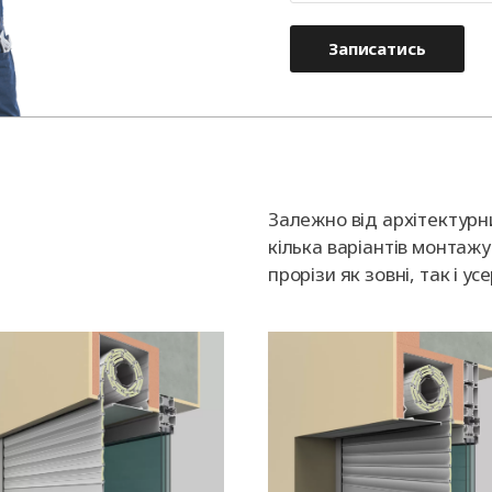
Записатись
Залежно від архітектурн
кілька варіантів монтажу 
прорізи як зовні, так і у