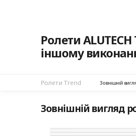
Ролети ALUTECH 
іншому виконанн
Ролети Trend
Зовнішній вигл
Зовнішній вигляд ро