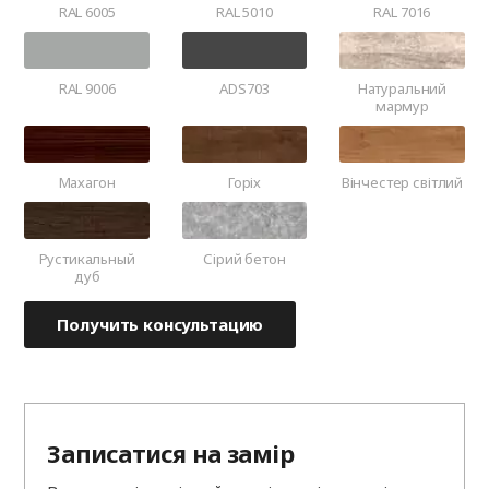
RAL 6005
RAL 5010
RAL 7016
RAL 9006
ADS703
Натуральний
мармур
Махагон
Горіх
Вінчестер світлий
Рустикальный
Сірий бетон
дуб
Получить консультацию
Записатися на замір