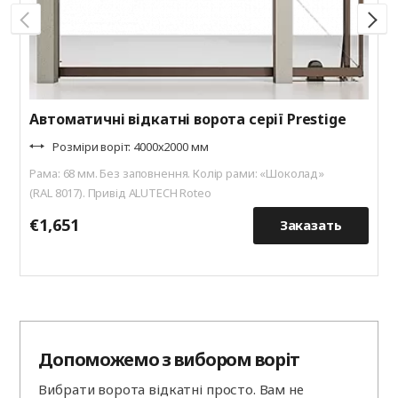
Автоматичні відкатні ворота серії Prestige
Розміри воріт: 4000х2000 мм
Рама: 68 мм. Без заповнення. Колір рами: «Шоколад»
(RAL 8017). Привід ALUTECH Roteo
€1,651
€
Заказать
Допоможемо з вибором воріт
Вибрати ворота відкатні просто. Вам не