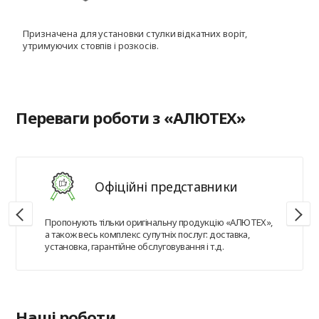
Призначена для установки стулки відкатних воріт,
Д
утримуючих стовпів і розкосів.
с
Переваги роботи з «АЛЮТЕХ»
Офіційні представники
Пропонують тільки оригінальну продукцію «АЛЮТЕХ»,
а також весь комплекс супутніх послуг: доставка,
установка, гарантійне обслуговування і т.д.
Наші роботи