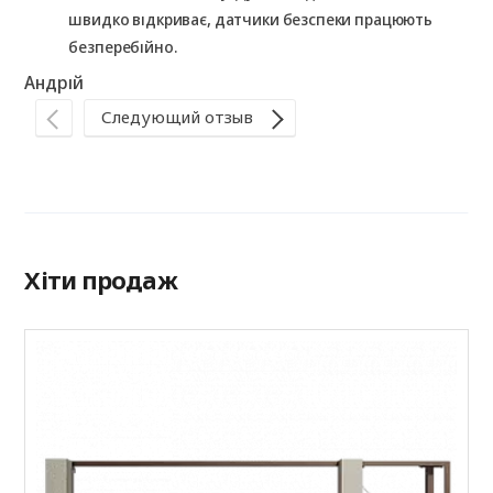
швидко відкриває, датчики безспеки працюють
безперебійно.
Андрій
Следующий отзыв
Ір
Хіти продаж
А
Р
(