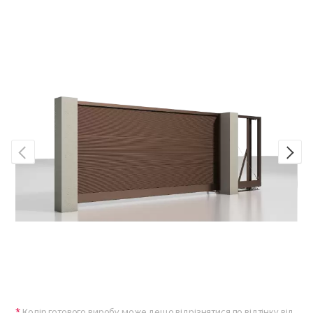
Колір готового виробу може дещо відрізнятися по відтінку від