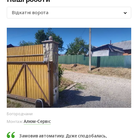
Відкатні ворота
Богородчани
Іва
Алюм-Сервіс
Монтаж:
Мо
Замовив автоматику. Дуже сподобалась,