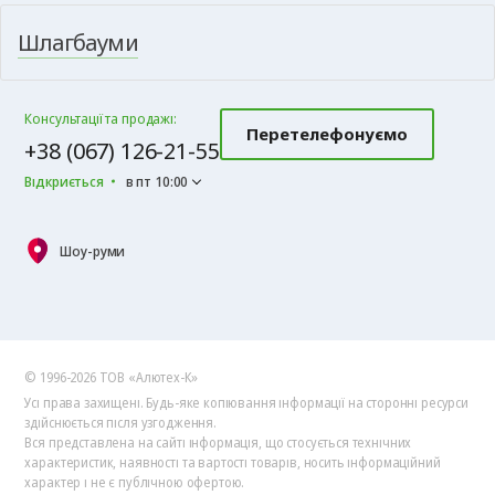
Шлагбауми
Консультації та продажі:
Перетелефонуємо
+38 (067) 126-21-55
Відкриється
в пт 10:00
Шоу-руми
© 1996-2026 ТОВ «Алютех‑К»
Усі права захищені. Будь-яке копіювання інформації на сторонні ресурси
здійснюється після узгодження.
Вся представлена на сайті інформація, що стосується технічних
характеристик, наявності та вартості товарів, носить інформаційний
характер і не є публічною офертою.