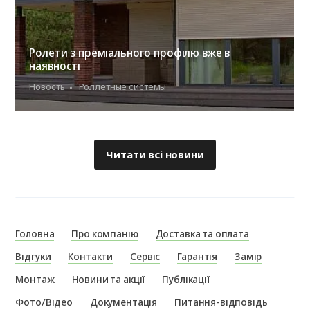
Ролети з преміального профілю вже в
наявності
Новость
Роллетные системы
Читати всі новини
Головна
Про компанію
Доставка та оплата
Відгуки
Контакти
Сервіс
Гарантія
Замір
Монтаж
Новини та акції
Публікації
Фото/Відео
Документація
Питання-відповідь