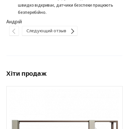
швидко відкриває, датчики безспеки працюють
безперебійно.
Андрій
Следующий отзыв
Ір
Хіти продаж
А
Р
(