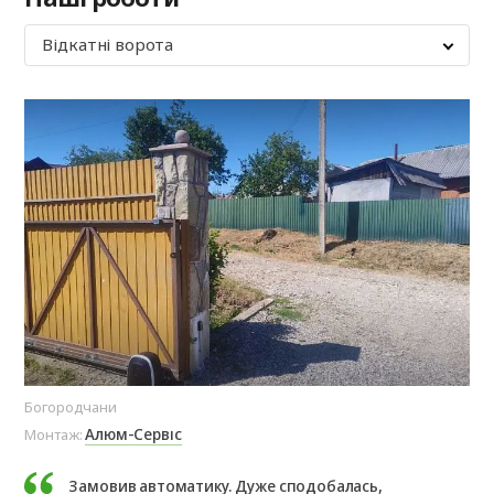
Відкатні ворота
Богородчани
Іва
Алюм-Сервіс
Монтаж:
Мо
Замовив автоматику. Дуже сподобалась,