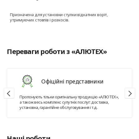
Призначена для установки стулки відкатних воріт,
Д
утримуючих стовпів і розкосів.
с
Переваги роботи з «АЛЮТЕХ»
Офіційні представники
Пропонують тільки оригінальну продукцію «АЛЮТЕХ»,
а також весь комплекс супутніх послуг: доставка,
установка, гарантійне обслуговування і т.д.
Наші роботи