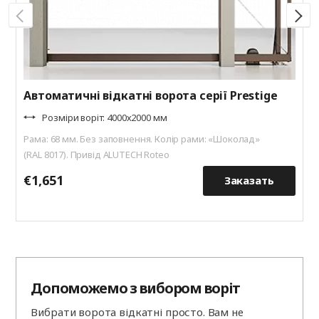
Автоматичні відкатні ворота серії Prestige
Розміри воріт: 4000х2000 мм
Рама: 68 мм. Без заповнення. Колір рами: «Шоколад»
(RAL 8017). Привід ALUTECH Roteo
€1,651
€
Заказать
Допоможемо з вибором воріт
Вибрати ворота відкатні просто. Вам не