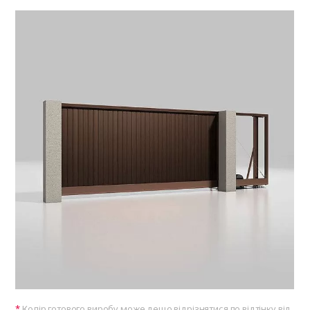
Колір готового виробу може дещо відрізнятися по відтінку від