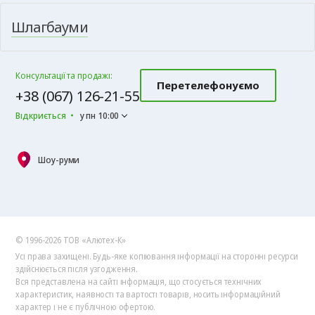
Шлагбауми
Консультації та продажі:
Перетелефонуємо
+38 (067) 126-21-55
Відкриється
у пн 10:00
Шоу-руми
© 1996-2026 ТОВ «Алютех‑К»
Усі права захищені. Будь-яке копіювання інформації на сторонні ресурси
здійснюється після узгодження.
Вся представлена на сайті інформація, що стосується технічних
характеристик, наявності та вартості товарів, носить інформаційний
характер і не є публічною офертою.