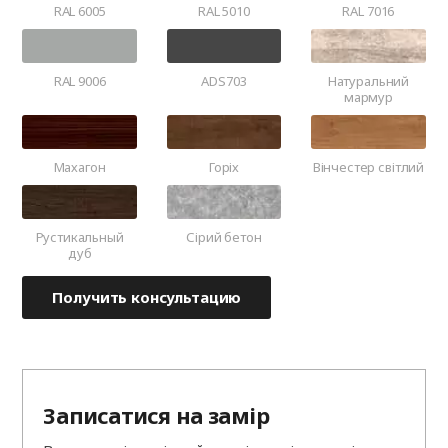
RAL 6005
RAL 5010
RAL 7016
RAL 9006
ADS703
Натуральний
мармур
Махагон
Горіх
Вінчестер світлий
Рустикальный
Сірий бетон
дуб
Получить консультацию
Записатися на замір