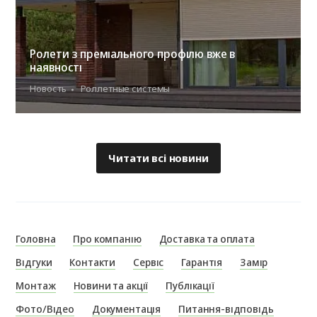
Ролети з преміального профілю вже в
наявності
Новость
Роллетные системы
Читати всі новини
Головна
Про компанію
Доставка та оплата
Відгуки
Контакти
Сервіс
Гарантія
Замір
Монтаж
Новини та акції
Публікації
Фото/Відео
Документація
Питання-відповідь