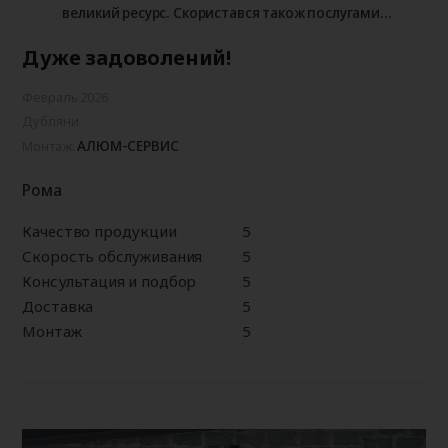
великий ресурс. Скористався також послугами
заміру та монтажу, до спеціалістів жодних
Дуже задоволений!
претензій. Все виконано професійно і якісно. Дуже
задоволений!
Февраль 2026
Дубляни
АЛЮМ-СЕРВИС
Монтаж:
Рома
Качество продукции
5
Скорость обслуживания
5
Консультация и подбор
5
Доставка
5
Монтаж
5