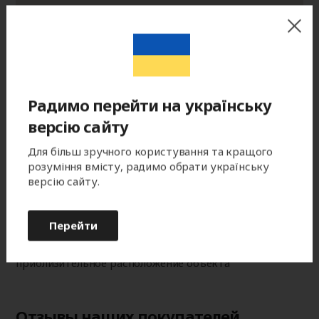
70
3
Радимо перейти на українську
версію сайту
2
Для більш зручного користування та кращого
розуміння вмісту, радимо обрати українську
версію сайту.
Перейти
Примечание.
Метки на карте указывают
приблизительное расположение объекта
Отзывы наших покупателей