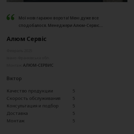
Мої нові гаражні ворота! Мені дуже все
сподобалося. Менеджери Алюм-Сервіс
професіонали своєї справи!
Алюм Сервіс
Февраль 2025
Івано-Франківська обл.
АЛЮМ-СЕРВИС
Монтаж:
Віктор
Качество продукции
5
Скорость обслуживания
5
Консультация и подбор
5
Доставка
5
Монтаж
5