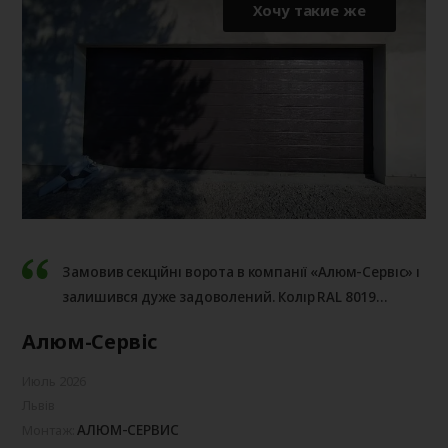
Хочу такие же
Замовив секційні ворота в компанії «Алюм-Сервіс» і
залишився дуже задоволений. Колір RAL 8019
виглядає чудово, ворота працюють тихо, мають
Алюм-Сервіс
хорошу герметичність і повністю виправдали мої
очікування.
Июль 2026
Львів
АЛЮМ-СЕРВИС
Монтаж: