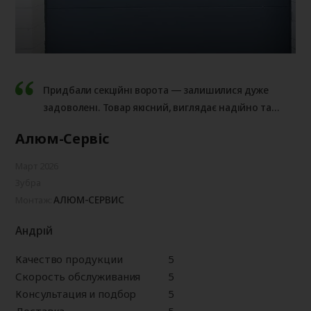
Придбали секційні ворота — залишилися дуже
задоволені. Товар якісний, виглядає надійно та
добре працює. Монтаж виконано на відмінному
Алюм-Сервіс
рівні: швидко, акуратно і професійно.
Март 2026
Зубра
АЛЮМ-СЕРВИС
Монтаж:
Андрій
Качество продукции
5
Скорость обслуживания
5
Консультация и подбор
5