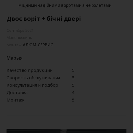
міцними надійними воротами а не ролетами.
Двоє воріт + бічні двері
Сентябрь 2021
Малечковичы
АЛЮМ-СЕРВИС
Монтаж:
Марыя
Качество продукции
5
Скорость обслуживания
5
Консультация и подбор
5
Доставка
4
Монтаж
5