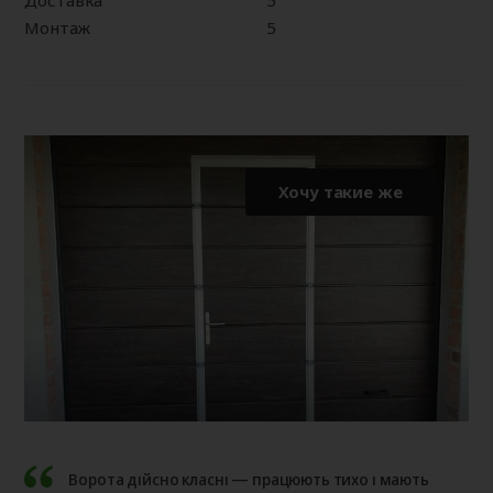
Доставка
5
Монтаж
5
Хочу такие же
Ворота дійсно класні — працюють тихо і мають