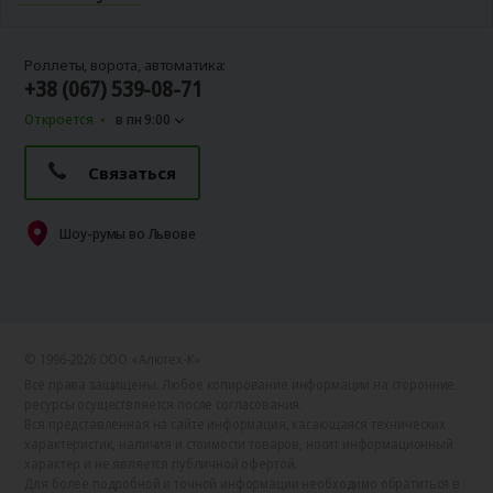
Роллеты, ворота, автоматика:
+38 (067) 539-08-71
Откроется
в пн 9:00
Связаться
Шоу-румы во Львове
© 1996-2026 ООО «Алютех‑К»
Все права защищены. Любое копирование информации на сторонние
ресурсы осуществляется после согласования.
Вся представленная на сайте информация, касающаяся технических
характеристик, наличия и стоимости товаров, носит информационный
характер и не является публичной офертой.
Для более подробной и точной информации необходимо обратиться в