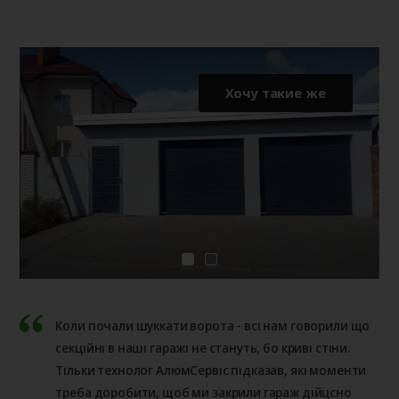
Хочу такие же
Коли почали шуккати ворота - всі нам говорили що
секційні в наші гаражі не стануть, бо криві стіни.
Тільки технолог АлюмСервіс підказав, які моменти
треба доробити, щоб ми закрили гараж дійцсно