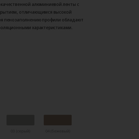
окачественной алюминиевой ленты с
крытием, отличающимся высокой
ря пенозаполнению профили обладают
золяционными характеристиками.
03 (серый)
04 (бежевый)