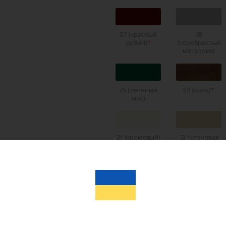
07 (красный
08
рубин)
(серебристый
металлик)
25 (зеленый
59 (орех)
мох)
21 (кремовый)
23 (слоновая
кость)
22 (темно-
RAL 5011
коричневый)
(темно-
синий)