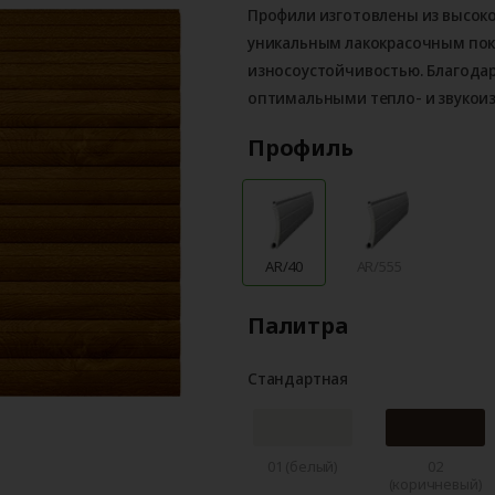
Профили изготовлены из высок
уникальным лакокрасочным по
износоустойчивостью. Благода
оптимальными тепло- и звукои
Профиль
AR/40
AR/555
Палитра
Стандартная
01 (белый)
02
(коричневый)