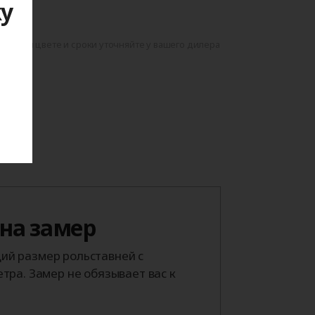
ку
данном цвете и сроки уточняйте у вашего дилера
я
 на замер
й размер рольставней с
тра. Замер не обязывает вас к