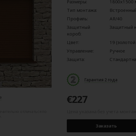
ые
для
орота
ры
Панорамные ворота
Автоматика для
Роллетные решетки
Перегрузочные
Размеры:
Автоматика для
Перегрузочные
1800x1500
орот
шелтеры)
гаражных ворот
площадки
промышленных 
тамбуры
Тип монтажа:
Встроенны
Профиль:
AR/40
Защитный
Защитный к
короб:
Цвет:
19 (золотой
Управление:
Ручное
Защита:
Стандартна
Гарантия 2 года
€227
е
Цена указана без учета монта
ачительно отличаться по
.
Заказать