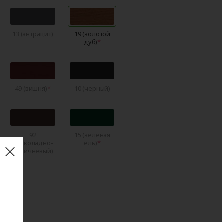
13 (антрацит)
19 (золотой
дуб)
49 (вишня)
10 (черный)
92
15 (зеленая
(шоколадно-
ель)
коричневый)