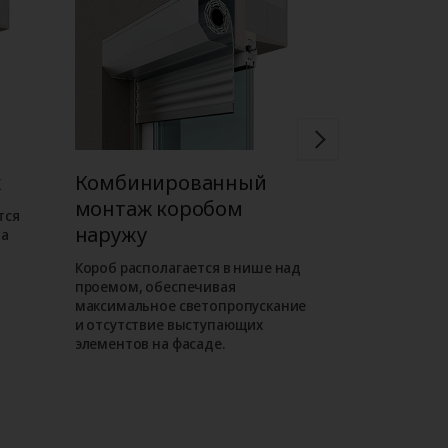
ж
Комбинированный
Встроен
монтаж коробом
коробом 
тся
наружу
на
Короб роллет
внутри проема
Короб располагается в нише над
фасаде отсут
проемом, обеспечивая
выступающие
максимальное светопропускание
таком монта
и отсутствие выступающих
роллета слива
элементов на фасаде.
как находитс
уровне.