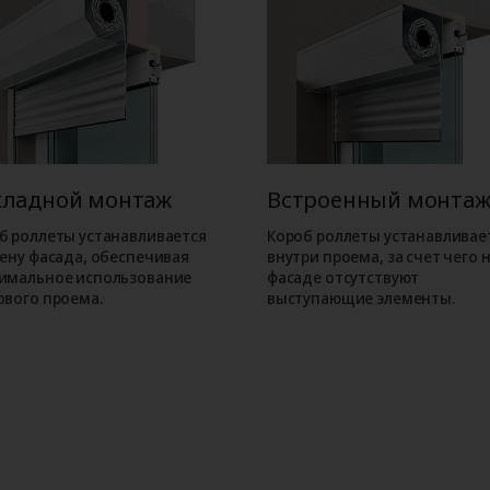
кладной монтаж
Встроенный монта
б роллеты устанавливается
Короб роллеты устанавливае
тену фасада, обеспечивая
внутри проема, за счет чего 
имальное использование
фасаде отсутствуют
ового проема.
выступающие элементы.