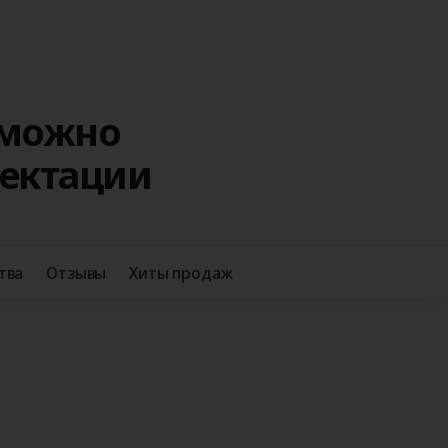
 можно
лектации
+38
тва
Отзывы
Хиты продаж