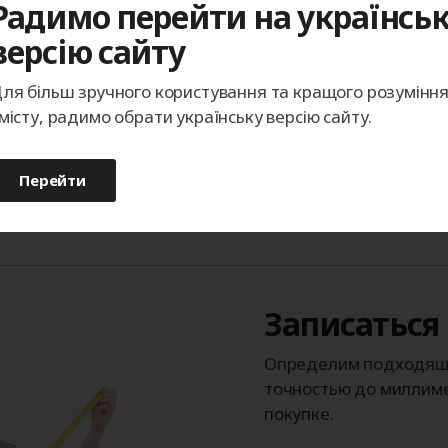
Радимо перейти на українсь
Каталог изображений
версію сайту
возможность поставки изделий в 
ля більш зручного користування та кращого розумінн
місту, радимо обрати українську версію сайту.
Перейти
Записаться
Определим подходящи
точностью до миллиме
покупке.