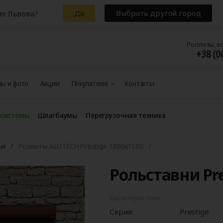
Да
Выбрать другой город
из Львова?
Роллеты, в
+38 (0
ы и фото
Акции
Покупателю
Контакты
 системы
Шлагбаумы
Перегрузочная техника
ни
Роллеты ALUTECH Prestige 1800x1500
Рольставни Pre
Характеристики:
Серия:
Prestige