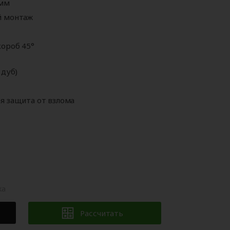
 мм
Аксессуары для
ворот
автоматики
й монтаж
ороб 45°
 дуб)
я защита от взлома
жа
Рассчитать