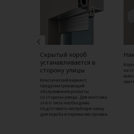
б
Скрытый короб
На
ся в
устанавливается в
Коро
ме
сторону улицы
на с
макс
ожен при
Классический вариант,
свет
орного
предусматривающий
м варианте
обслуживание роллеты
езначительно
со стороны улицы. Для монтажа
проем.
этого типа необходимо
подготовить неглубокую нишу
для короба в перемычке проема.