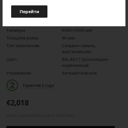
оттенку от изображения на мониторе.
Перейти
Характеристики:
Серия:
Prestige
Размеры:
6000×2000 мм
Толщина рамы:
96 мм
Тип заполнения:
Сэндвич-панель,
вертикальное
Цвет:
RAL 8017 (Шоколадно-
коричневый)
Управление:
Автоматическое
Гарантия 2 года
€2,018
Цена указана без учета монтажа