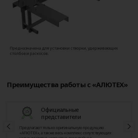
Предназначена для установки створки, удерживающих
Д
столбов и раскосов.
с
Преимущества работы с «АЛЮТЕХ»
Официальные
представители
Предлагают только оригинальную продукцию
«АЛЮТЕХ», а также весь комплекс сопутствующих
услуг: доставка, установка, гарантийное