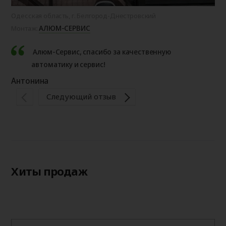
Одесская область, г. Белгород-Днестровский
Брю
АЛЮМ-СЕРВИС
Монтаж:
Мо
Алюм-Сервис, спасибо за качественную
автоматику и сервис!
Антонина
Бо
Следующий отзыв
Хиты продаж