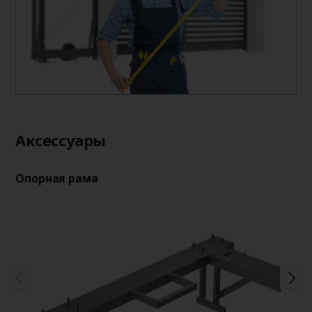
Aксессуары
Опорная рама
Оп