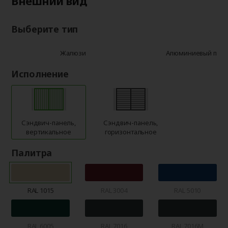
Внешний вид
Выберите тип
Жалюзи
Алюминиевый про
Исполнение
Сэндвич-панель,
Сэндвич-панель,
вертикальное
горизонтальное
Палитра
RAL 1015
RAL 3004
RAL 5010
RAL 6005
RAL 7016
RAL 7016M