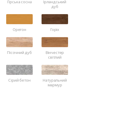
Гірська сосна
Ірландський
дуб
Орегон
Горіх
Пісочний дуб
Вінчестер
світлий
Сірий бетон
Натуральний
мармур