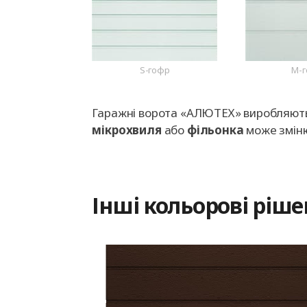
S-гофр
M-
Гаражні ворота «АЛЮТЕХ» виробляються
мікрохвиля
або
фільонка
може змін
Інші кольорові ріш