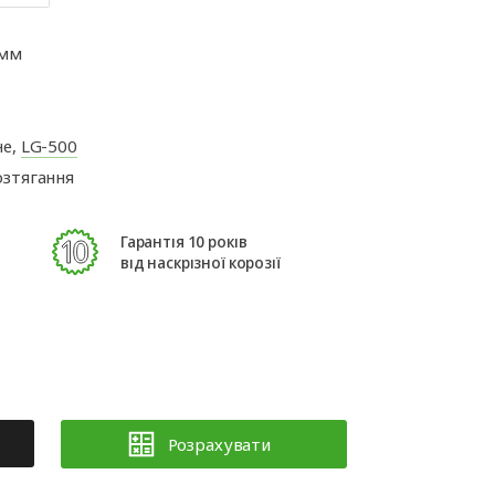
ні
Аксесуари для
іт
автоматики
 мм
не,
LG-500
зтягання
Гарантія 10 років
від наскрізної корозії
Розрахувати