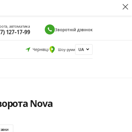
рота, автоматика
Зворотній дзвінок
67) 127-17-99
UA
Чернівці
Шоу-руми
ворота Nova
тавки