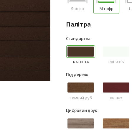
S-гофр
M-гофр
L
Палітра
Стандартна
RAL 8014
RAL 9016
Під дерево
Темний дуб
Вишня
Цифровий друк