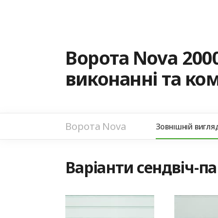
Ворота Nova 200
виконанні та ко
Ворота Nova
Зовнішній вигля
Варіанти сендвіч-п