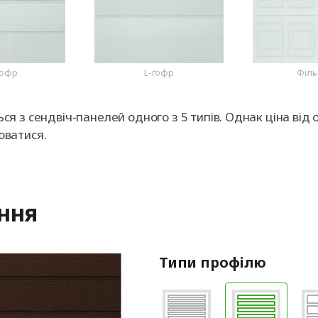
гофр
L-гофр
Філь
 з сендвіч-панелей одного з 5 типів. Однак ціна від 
юватися.
ення
Типи профілю