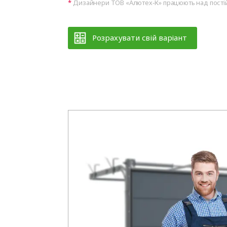
Дизайнери ТОВ «Алютех‑К» працюють над постій
Розрахувати свій варіант