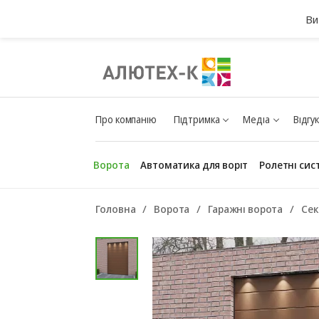
Ви
Про компанію
Підтримка
Медіа
Відгу
Ворота
Автоматика для воріт
Ролетні сис
Головна
Ворота
Гаражні ворота
Сек