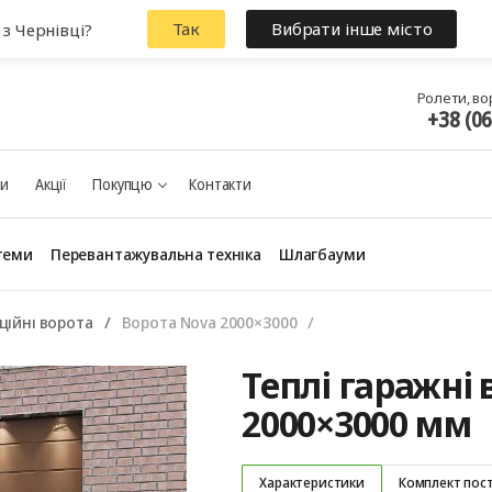
Так
Вибрати інше місто
 з Чернівці?
Ролети, во
+38 (0
ки
Акції
Покупцю
Контакти
теми
Перевантажувальна техніка
Шлагбауми
ційні ворота
Ворота Nova 2000×3000
Теплі гаражні 
2000×3000 мм
Характеристики
Комплект пос