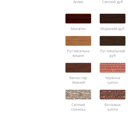
Антик
Світлий дуб
Махагон
Морений дуб
Рустикальна
Рустикальний
вишня
дуб
Вінчестер
Червона
темний
цегла
Світлий
Вінтажна
сланець
цегла