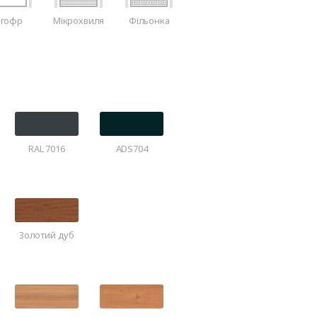
-гофр
Мікрохвиля
Фільонка
RAL 7016
ADS704
Золотий дуб