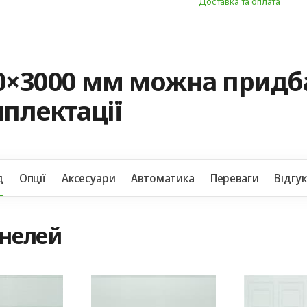
Доставка та оплата
0×3000 мм можна придб
мплектації
д
Опції
Аксесуари
Автоматика
Переваги
Відгу
анелей