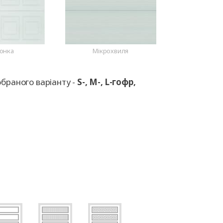
онка
Мікрохвиля
обраного варіанту -
S-, M-, L-гофр,